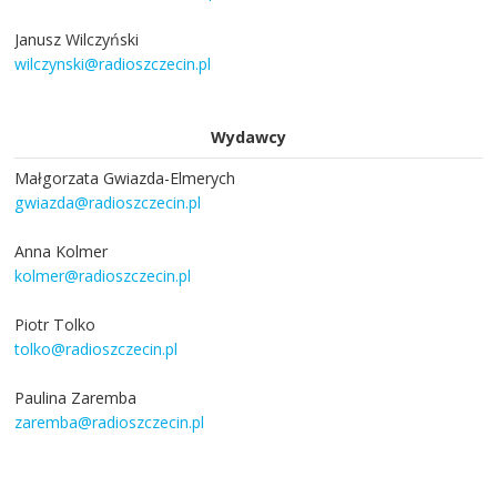
Janusz Wilczyński
wilczynski@radioszczecin.pl
Wydawcy
Małgorzata Gwiazda-Elmerych
gwiazda@radioszczecin.pl
Anna Kolmer
kolmer@radioszczecin.pl
Piotr Tolko
tolko@radioszczecin.pl
Paulina Zaremba
zaremba@radioszczecin.pl