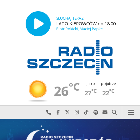
SŁUCHAJ TERAZ
LATO KIEROWCÓW do 18:00
Piotr Rokicki, Maciej Papke
°C
jutro
pojutrze
26
°C
°C
27
22
Najlepiej po prostu do nas zadzwoń
Odwiedź nas na Facebook-u
Odwiedź nas na X
Odwiedź nas na Instagram-ie
Odwiedź nas na TikTok-u
Szukaj nas na Spotify
Wyślij do nas w
Szukaj