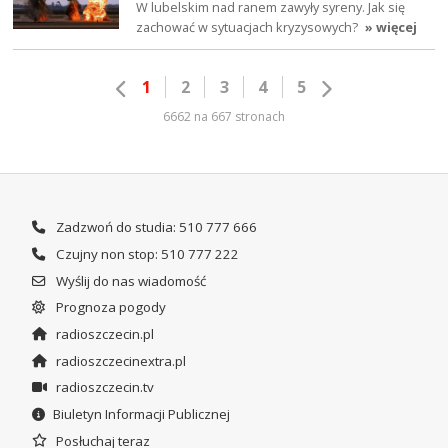
W lubelskim nad ranem zawyły syreny. Jak się
zachować w sytuacjach kryzysowych?
» więcej
1
2
3
4
5
6662 na 667 stronach
Zadzwoń do studia: 510 777 666
Czujny non stop: 510 777 222
Wyślij do nas wiadomość
Prognoza pogody
radioszczecin.pl
radioszczecinextra.pl
radioszczecin.tv
Biuletyn Informacji Publicznej
Posłuchaj teraz