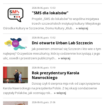
2026-08-06, godz. 13:53
"SMS dla lokalsów"
Projekt „SMS do lokalsów” to wspólna inicjatywa
trzech szczecińskich instytucji kultury: Miejskiego
Ośrodka Kultury w Szczecinie, Domu Kultury „Klub…
» więcej
2026-08-06, godz. 13:52
Dni otwarte Urban Lab Szczecin
Jak powinien zmieniać się Szczecin i kto wie o tym
najlepiej? Oczywiście mieszkańcy, którzy codziennie korzystają z jego
ulic, osiedli i przestrzeni publicznych…
» więcej
2026-08-06, godz. 13:19
Rok prezydentury Karola
Nawrockiego
Dzisiaj czyli 6 sierpnia mija rok od zaprzysiężenia
Karola Nawrockiego na prezydenta Polski. Z tej okazji sondażownie
zapytały Polaków, jak oceniają rok…
» więcej
2026-08-05, godz. 21:06