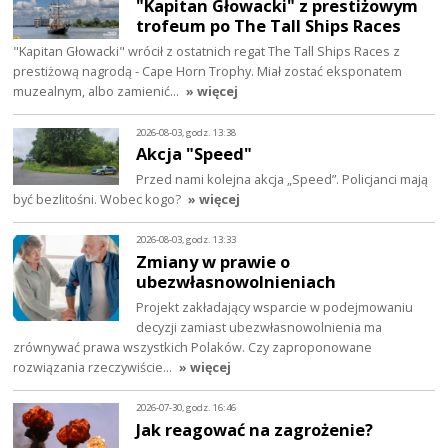
"Kapitan Głowacki" z prestiżowym
trofeum po The Tall Ships Races
"Kapitan Głowacki" wrócił z ostatnich regat The Tall Ships Races z
prestiżową nagrodą - Cape Horn Trophy. Miał zostać eksponatem
muzealnym, albo zamienić…
» więcej
2026-08-03, godz. 13:38
Akcja "Speed"
Przed nami kolejna akcja „Speed”. Policjanci mają
być bezlitośni. Wobec kogo?
» więcej
2026-08-03, godz. 13:33
Zmiany w prawie o
ubezwłasnowolnieniach
Projekt zakładający wsparcie w podejmowaniu
decyzji zamiast ubezwłasnowolnienia ma
zrównywać prawa wszystkich Polaków. Czy zaproponowane
rozwiązania rzeczywiście…
» więcej
2026-07-30, godz. 16:46
Jak reagować na zagrożenie?