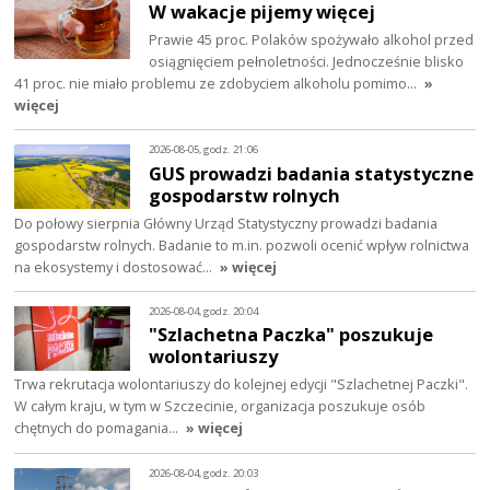
W wakacje pijemy więcej
Prawie 45 proc. Polaków spożywało alkohol przed
osiągnięciem pełnoletności. Jednocześnie blisko
41 proc. nie miało problemu ze zdobyciem alkoholu pomimo…
»
więcej
2026-08-05, godz. 21:06
GUS prowadzi badania statystyczne
gospodarstw rolnych
Do połowy sierpnia Główny Urząd Statystyczny prowadzi badania
gospodarstw rolnych. Badanie to m.in. pozwoli ocenić wpływ rolnictwa
na ekosystemy i dostosować…
» więcej
2026-08-04, godz. 20:04
"Szlachetna Paczka" poszukuje
wolontariuszy
Trwa rekrutacja wolontariuszy do kolejnej edycji "Szlachetnej Paczki".
W całym kraju, w tym w Szczecinie, organizacja poszukuje osób
chętnych do pomagania…
» więcej
2026-08-04, godz. 20:03