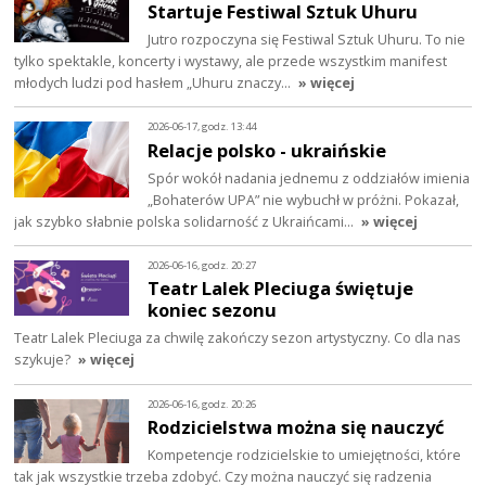
Startuje Festiwal Sztuk Uhuru
Jutro rozpoczyna się Festiwal Sztuk Uhuru. To nie
tylko spektakle, koncerty i wystawy, ale przede wszystkim manifest
młodych ludzi pod hasłem „Uhuru znaczy…
» więcej
2026-06-17, godz. 13:44
Relacje polsko - ukraińskie
Spór wokół nadania jednemu z oddziałów imienia
„Bohaterów UPA” nie wybuchł w próżni. Pokazał,
jak szybko słabnie polska solidarność z Ukraińcami…
» więcej
2026-06-16, godz. 20:27
Teatr Lalek Pleciuga świętuje
koniec sezonu
Teatr Lalek Pleciuga za chwilę zakończy sezon artystyczny. Co dla nas
szykuje?
» więcej
2026-06-16, godz. 20:26
Rodzicielstwa można się nauczyć
Kompetencje rodzicielskie to umiejętności, które
tak jak wszystkie trzeba zdobyć. Czy można nauczyć się radzenia