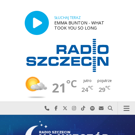
SŁUCHAJ TERAZ
EMMA BUNTON - WHAT
TOOK YOU SO LONG
°C
jutro
pojutrze
21
°C
°C
24
29
Najlepiej po prostu do nas zadzwoń
Odwiedź nas na Facebook-u
Odwiedź nas na X
Odwiedź nas na Instagram-ie
Odwiedź nas na TikTok-u
Szukaj nas na Spotify
Wyślij do nas w
Szukaj