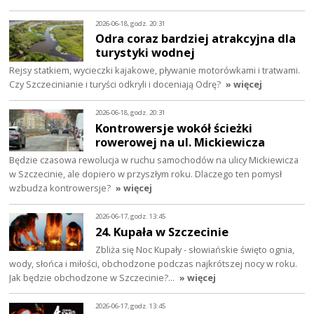
2026-06-18, godz. 20:31
Odra coraz bardziej atrakcyjna dla
turystyki wodnej
Rejsy statkiem, wycieczki kajakowe, pływanie motorówkami i tratwami.
Czy Szczecinianie i turyści odkryli i doceniają Odrę?
» więcej
2026-06-18, godz. 20:31
Kontrowersje wokół ścieżki
rowerowej na ul. Mickiewicza
Będzie czasowa rewolucja w ruchu samochodów na ulicy Mickiewicza
w Szczecinie, ale dopiero w przyszłym roku. Dlaczego ten pomysł
wzbudza kontrowersje?
» więcej
2026-06-17, godz. 13:45
24. Kupała w Szczecinie
Zbliża się Noc Kupały - słowiańskie święto ognia,
wody, słońca i miłości, obchodzone podczas najkrótszej nocy w roku.
Jak będzie obchodzone w Szczecinie?…
» więcej
2026-06-17, godz. 13:45