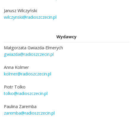
Janusz Wilczyński
wilczynski@radioszczecin.pl
Wydawcy
Małgorzata Gwiazda-Elmerych
gwiazda@radioszczecin.pl
Anna Kolmer
kolmer@radioszczecin.pl
Piotr Tolko
tolko@radioszczecin.pl
Paulina Zaremba
zaremba@radioszczecin.pl