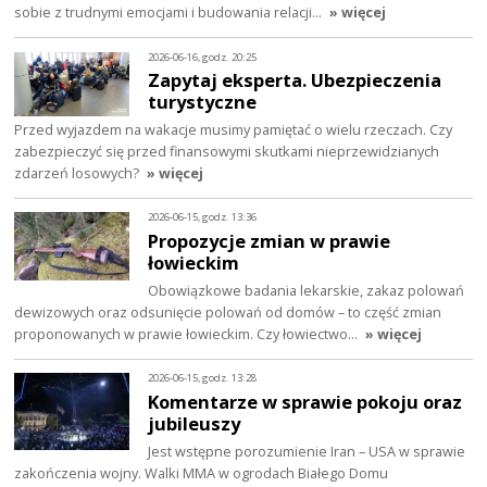
sobie z trudnymi emocjami i budowania relacji…
» więcej
2026-06-16, godz. 20:25
Zapytaj eksperta. Ubezpieczenia
turystyczne
Przed wyjazdem na wakacje musimy pamiętać o wielu rzeczach. Czy
zabezpieczyć się przed finansowymi skutkami nieprzewidzianych
zdarzeń losowych?
» więcej
2026-06-15, godz. 13:36
Propozycje zmian w prawie
łowieckim
Obowiązkowe badania lekarskie, zakaz polowań
dewizowych oraz odsunięcie polowań od domów – to część zmian
proponowanych w prawie łowieckim. Czy łowiectwo…
» więcej
2026-06-15, godz. 13:28
Komentarze w sprawie pokoju oraz
jubileuszy
Jest wstępne porozumienie Iran – USA w sprawie
zakończenia wojny. Walki MMA w ogrodach Białego Domu