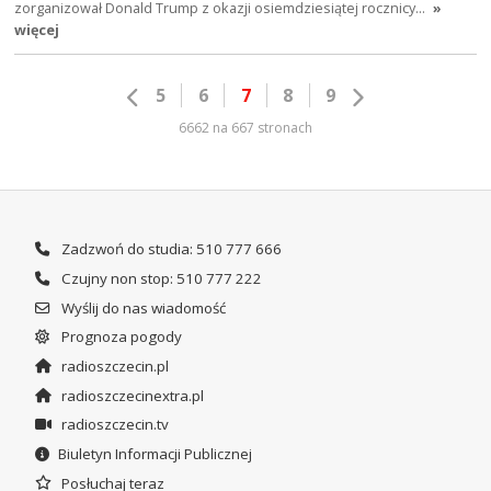
zorganizował Donald Trump z okazji osiemdziesiątej rocznicy…
»
więcej
5
6
7
8
9
6662 na 667 stronach
Zadzwoń do studia: 510 777 666
Czujny non stop: 510 777 222
Wyślij do nas wiadomość
Prognoza pogody
radioszczecin.pl
radioszczecinextra.pl
radioszczecin.tv
Biuletyn Informacji Publicznej
Posłuchaj teraz