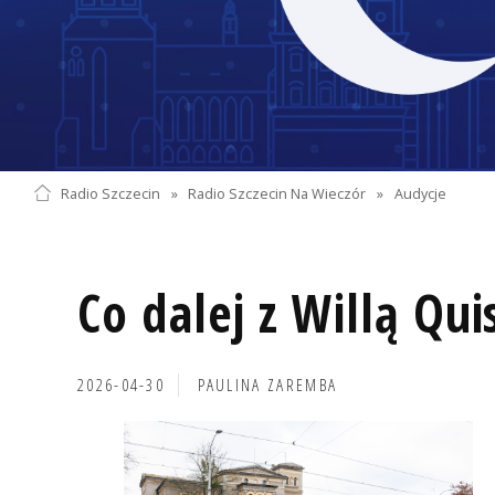
Radio Szczecin
»
Radio Szczecin Na Wieczór
»
Audycje
Co dalej z Willą Qui
2026-04-30
PAULINA ZAREMBA