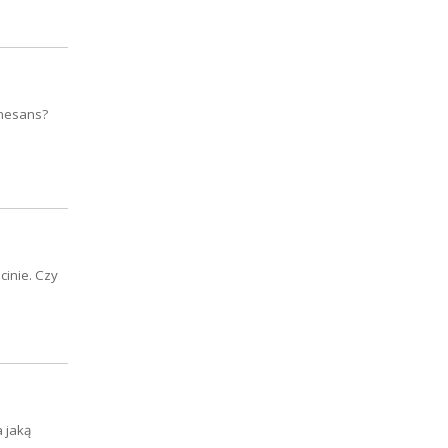
enesans?
cinie. Czy
 jaką