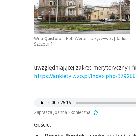
Willa Quistorpa. Fot. Weronika Łyczywek [Radio
Szczecin]
uwzględniającej zakres merytoryczny i 
https://ankiety.wzp.pl/index.php/37926
Zaprasza Joanna Skonieczna
Goście:
Dorota Pundyk -
społeczna badaczk