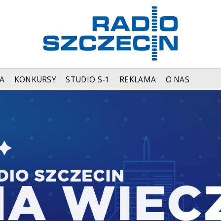
A
KONKURSY
STUDIO S-1
REKLAMA
O NAS