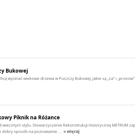
czy Bukowej
ą wycinać wiekowe drzewa w Puszczy Bukowej. Jakie są „za” i „przeciw” t
owy Piknik na Różance
III wiecznym stylu. Stowarzyszenie Rekonstrukcji Historycznej METRUM za
to dobry sposób na poznawanie …
» więcej