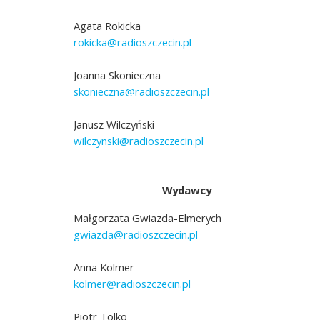
Agata Rokicka
rokicka@radioszczecin.pl
Joanna Skonieczna
skonieczna@radioszczecin.pl
Janusz Wilczyński
wilczynski@radioszczecin.pl
Wydawcy
Małgorzata Gwiazda-Elmerych
gwiazda@radioszczecin.pl
Anna Kolmer
kolmer@radioszczecin.pl
Piotr Tolko