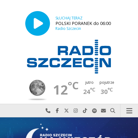
SŁUCHAJ TERAZ
POLSKI PORANEK do 06:00
Radio Szczecin
°C
jutro
pojutrze
12
°C
°C
24
30
Najlepiej po prostu do nas zadzwoń
Odwiedź nas na Facebook-u
Odwiedź nas na X
Odwiedź nas na Instagram-ie
Odwiedź nas na TikTok-u
Szukaj nas na Spotify
Wyślij do nas w
Szukaj