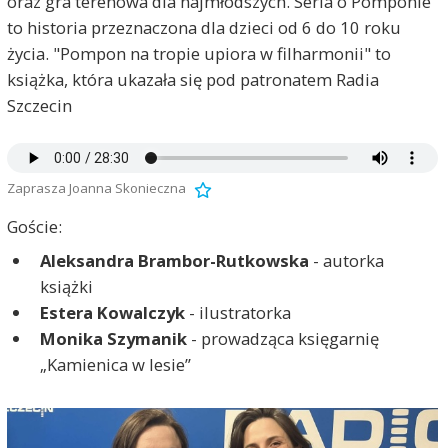
oraz gra terenowa dla najmłodszych. Seria o Pomponie
to historia przeznaczona dla dzieci od 6 do 10 roku
życia. "Pompon na tropie upiora w filharmonii" to
e
F
książka, która ukazała się pod patronatem Radia
Szczecin
Zaprasza Joanna Skonieczna
Goście:
Aleksandra Brambor-Rutkowska
- autorka
książki
Estera Kowalczyk
- ilustratorka
Monika Szymanik
- prowadząca księgarnię
„Kamienica w lesie”