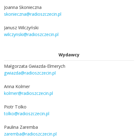
Joanna Skonieczna
skonieczna@radioszczecin.pl
Janusz Wilczyński
wilczynski@radioszczecin.pl
Wydawcy
Małgorzata Gwiazda-Elmerych
gwiazda@radioszczecin.pl
Anna Kolmer
kolmer@radioszczecin.pl
Piotr Tolko
tolko@radioszczecin.pl
Paulina Zaremba
zaremba@radioszczecin.pl