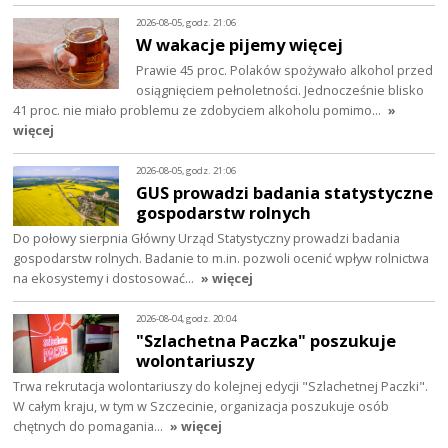
2026-08-05, godz. 21:06
W wakacje pijemy więcej
Prawie 45 proc. Polaków spożywało alkohol przed
osiągnięciem pełnoletności. Jednocześnie blisko
41 proc. nie miało problemu ze zdobyciem alkoholu pomimo…
»
więcej
2026-08-05, godz. 21:06
GUS prowadzi badania statystyczne
gospodarstw rolnych
Do połowy sierpnia Główny Urząd Statystyczny prowadzi badania
gospodarstw rolnych. Badanie to m.in. pozwoli ocenić wpływ rolnictwa
na ekosystemy i dostosować…
» więcej
2026-08-04, godz. 20:04
"Szlachetna Paczka" poszukuje
wolontariuszy
Trwa rekrutacja wolontariuszy do kolejnej edycji "Szlachetnej Paczki".
W całym kraju, w tym w Szczecinie, organizacja poszukuje osób
chętnych do pomagania…
» więcej