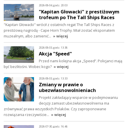
2026-08-04, godz. 20:03
"Kapitan Głowacki" z prestiżowym
trofeum po The Tall Ships Races
"Kapitan Głowacki" wrócił z ostatnich regat The Tall Ships Races z
prestiżową nagrodą - Cape Horn Trophy. Miał zostać eksponatem
muzealnym, albo zamienić…
» więcej
2026-08-03, godz. 13:38
Akcja "Speed"
Przed nami kolejna akcja „Speed”. Policjanci mają
być bezlitośni. Wobec kogo?
» więcej
2026-08-03, godz. 13:33
Zmiany w prawie o
ubezwłasnowolnieniach
Projekt zakładający wsparcie w podejmowaniu
decyzji zamiast ubezwłasnowolnienia ma
zrównywać prawa wszystkich Polaków. Czy zaproponowane
rozwiązania rzeczywiście…
» więcej
2026-07-30, godz. 16:46