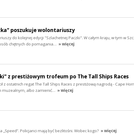
zka" poszukuje wolontariuszy
iuszy do kolejnej edycji "Szlachetnej Paczki". W całym kraju, w tym w Szc
 osób chętnych do pomagania…
» więcej
i" z prestiżowym trofeum po The Tall Ships Races
ił z ostatnich regat The Tall Ships Races z prestiżową nagrodą - Cape Hor
m muzealnym, albo zamienić…
» więcej
a „Speed”. Policjanci mają być bezlitośni. Wobec kogo?
» więcej