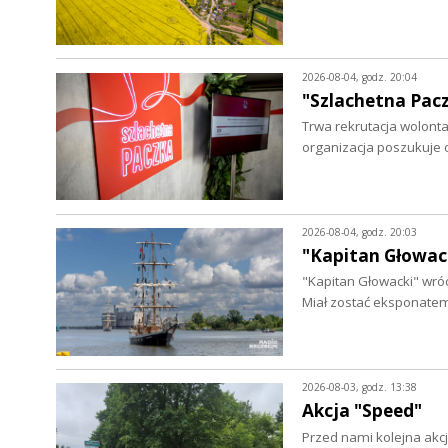
2026-08-04, godz. 20:04
"Szlachetna Pac
Trwa rekrutacja wolontar
organizacja poszukuje
2026-08-04, godz. 20:03
"Kapitan Głowack
"Kapitan Głowacki" wróc
Miał zostać eksponate
2026-08-03, godz. 13:38
Akcja "Speed"
Przed nami kolejna akcj