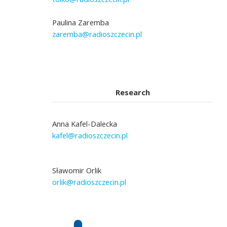
Paulina Zaremba
zaremba@radioszczecin.pl
Research
Anna Kafel-Dalecka
kafel@radioszczecin.pl
Sławomir Orlik
orlik@radioszczecin.pl