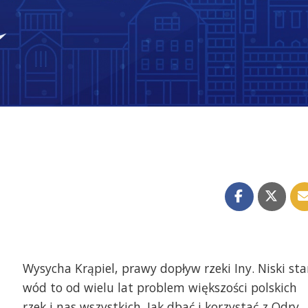
Wysycha Krąpiel, prawy dopływ rzeki Iny. Niski st
wód to od wielu lat problem większości polskich
rzek i nas wszystkich. Jak dbać i korzystać z Odry,