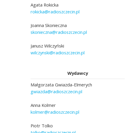
Agata Rokicka
rokicka@radioszczecin.pl
Joanna Skonieczna
skonieczna@radioszczecin.pl
Janusz Wilczyński
wilczynski@radioszczecin.pl
Wydawcy
Małgorzata Gwiazda-Elmerych
gwiazda@radioszczecin.pl
Anna Kolmer
kolmer@radioszczecin.pl
Piotr Tolko
tolko@radioszczecin.pl