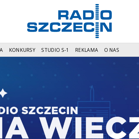
A
KONKURSY
STUDIO S-1
REKLAMA
O NAS