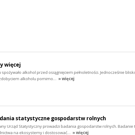
y więcej
 spożywało alkohol przed osiągnięciem pełnoletności. Jednocześnie blisko
e zdobyciem alkoholu pomimo…
» więcej
dania statystyczne gospodarstw rolnych
wny Urząd Statystyczny prowadzi badania gospodarstw rolnych. Badanie t
olnictwa na ekosystemy i dostosować…
» więcej