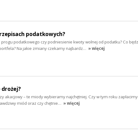
rzepisach podatkowych?
 progu podatkowego czy podniesienie kwoty wolnej od podatku? Co będz
portfela? Na jakie zmiany czekamy najbardz…
» więcej
 drożej?
zy akacjowy – te miody wybieramy najchętniej. Czy w tym roku zapłacimy
prawdziwy miód oraz czy chętnie…
» więcej