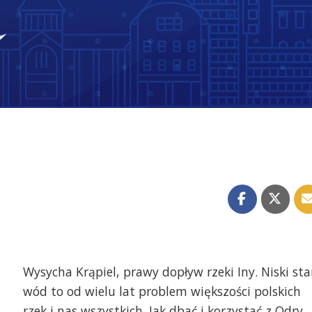
Wysycha Krąpiel, prawy dopływ rzeki Iny. Niski st
wód to od wielu lat problem większości polskich
rzek i nas wszystkich. Jak dbać i korzystać z Odry,