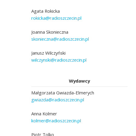
Agata Rokicka
rokicka@radioszczecin.pl
Joanna Skonieczna
skonieczna@radioszczecin.pl
Janusz Wilczyński
wilczynski@radioszczecin.pl
Wydawcy
Małgorzata Gwiazda-Elmerych
gwiazda@radioszczecin.pl
Anna Kolmer
kolmer@radioszczecin.pl
Piotr Tolko