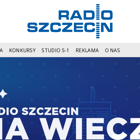
A
KONKURSY
STUDIO S-1
REKLAMA
O NAS