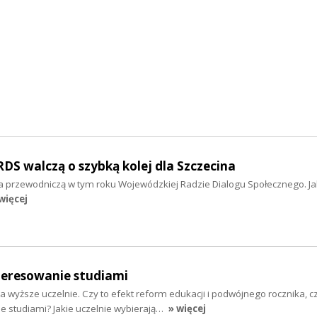
S walczą o szybką kolej dla Szczecina
 przewodniczą w tym roku Wojewódzkiej Radzie Dialogu Społecznego. Jak
więcej
eresowanie studiami
 wyższe uczelnie. Czy to efekt reform edukacji i podwójnego rocznika, 
e studiami? Jakie uczelnie wybierają…
» więcej