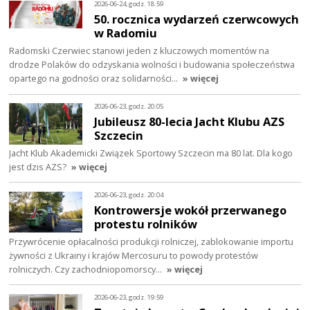
2026-06-24, godz. 18:59
50. rocznica wydarzeń czerwcowych
w Radomiu
Radomski Czerwiec stanowi jeden z kluczowych momentów na
drodze Polaków do odzyskania wolności i budowania społeczeństwa
opartego na godności oraz solidarności…
» więcej
2026-06-23, godz. 20:05
Jubileusz 80-lecia Jacht Klubu AZS
Szczecin
Jacht Klub Akademicki Związek Sportowy Szczecin ma 80 lat. Dla kogo
jest dzis AZS?
» więcej
2026-06-23, godz. 20:04
Kontrowersje wokół przerwanego
protestu rolników
Przywrócenie opłacalności produkcji rolniczej, zablokowanie importu
żywności z Ukrainy i krajów Mercosuru to powody protestów
rolniczych. Czy zachodniopomorscy…
» więcej
2026-06-23, godz. 19:59