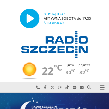
SŁUCHAJ TERAZ
AKTYWNA SOBOTA do 17:00
Anna Łukaszek
°C
jutro
pojutrze
22
°C
°C
30
32
Najlepiej po prostu do nas zadzwoń
Odwiedź nas na Facebook-u
Odwiedź nas na X
Odwiedź nas na Instagram-ie
Odwiedź nas na TikTok-u
Szukaj nas na Spotify
Wyślij do nas w
Szukaj