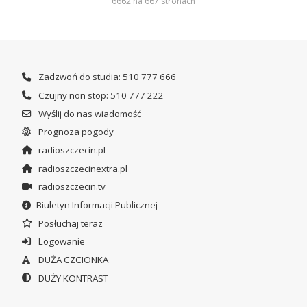
6662 na 667 stronach
Zadzwoń do studia: 510 777 666
Czujny non stop: 510 777 222
Wyślij do nas wiadomość
Prognoza pogody
radioszczecin.pl
radioszczecinextra.pl
radioszczecin.tv
Biuletyn Informacji Publicznej
Posłuchaj teraz
Logowanie
DUŻA CZCIONKA
DUŻY KONTRAST