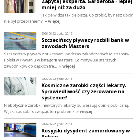
Zapytaj eksperta. Garderoba - lepiej
mniej niż za dużo
Jak cię widzą tak cię piszą. Co zrobić, by nasz ubiór
nie był przebraniem?
» więcej
2026-06-22, godz. 20:12
Szczecińscy pływacy rozbili bank w
zawodach Masters
Szczecińscy pływacy z sukcesami podczas zakończonych Mistrzostw
Polski w Pływaniu w kategorii masters. Co motywuje starszych
zawodników do ciężkich tre…
» więcej
2026-06-22, godz. 20:11
Kosmiczne zarobki części lekarzy.
Sprawiedliwość czy żerowanie na
systemie?
Niebotyczne zarobki niektórych lekarzy bulwersują opinię publiczną.
W jaki sposób rozwiązać ten problem?
» więcej
2026-06-22, godz. 20:11
Rosyjski dysydent zamordowany w
Polsce