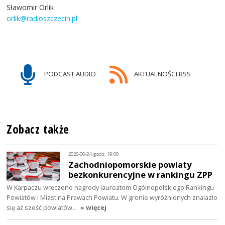
Sławomir Orlik
orlik@radioszczecin.pl
PODCAST AUDIO
AKTUALNOŚCI RSS
Zobacz także
2026-06-24, godz. 19:00
Zachodniopomorskie powiaty
bezkonkurencyjne w rankingu ZPP
W Karpaczu wręczono nagrody laureatom Ogólnopolskiego Rankingu
Powiatów i Miast na Prawach Powiatu. W gronie wyróżnionych znalazło
się aż sześć powiatów…
» więcej