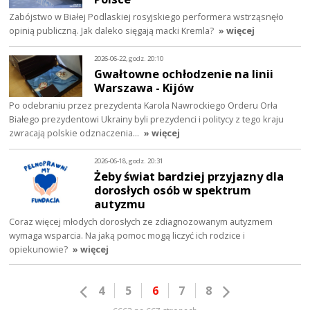
Zabójstwo w Białej Podlaskiej rosyjskiego performera wstrząsnęło
opinią publiczną. Jak daleko sięgają macki Kremla?
» więcej
2026-06-22, godz. 20:10
Gwałtowne ochłodzenie na linii
Warszawa - Kijów
Po odebraniu przez prezydenta Karola Nawrockiego Orderu Orła
Białego prezydentowi Ukrainy byli prezydenci i politycy z tego kraju
zwracają polskie odznaczenia…
» więcej
2026-06-18, godz. 20:31
Żeby świat bardziej przyjazny dla
dorosłych osób w spektrum
autyzmu
Coraz więcej młodych dorosłych ze zdiagnozowanym autyzmem
wymaga wsparcia. Na jaką pomoc mogą liczyć ich rodzice i
opiekunowie?
» więcej
4
5
6
7
8