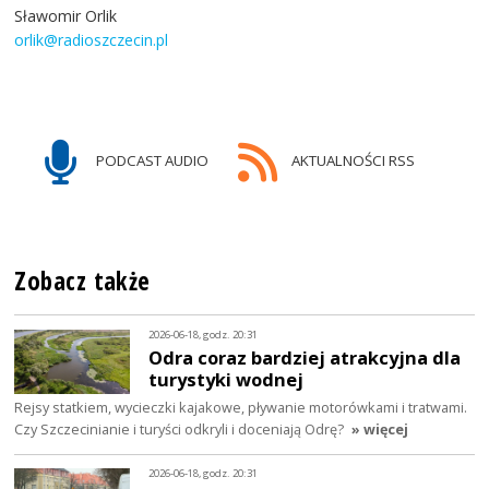
Sławomir Orlik
orlik@radioszczecin.pl
PODCAST AUDIO
AKTUALNOŚCI RSS
Zobacz także
2026-06-18, godz. 20:31
Odra coraz bardziej atrakcyjna dla
turystyki wodnej
Rejsy statkiem, wycieczki kajakowe, pływanie motorówkami i tratwami.
Czy Szczecinianie i turyści odkryli i doceniają Odrę?
» więcej
2026-06-18, godz. 20:31