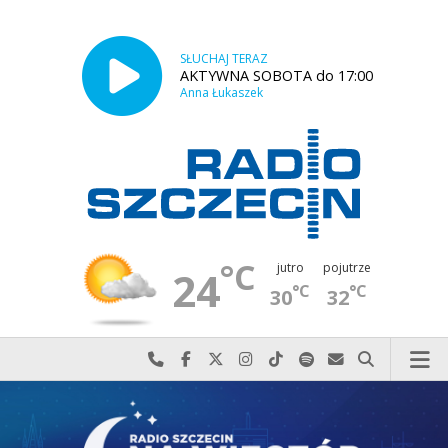
SŁUCHAJ TERAZ
AKTYWNA SOBOTA do 17:00
Anna Łukaszek
°C
jutro
pojutrze
24
°C
°C
30
32
Najlepiej po prostu do nas zadzwoń
Odwiedź nas na Facebook-u
Odwiedź nas na X
Odwiedź nas na Instagram-ie
Odwiedź nas na TikTok-u
Szukaj nas na Spotify
Wyślij do nas w
Szukaj