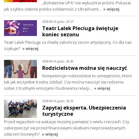
„Bohaterów UPA” nie wybuchł w próżni. Pokazał,
jak szybko słabnie polska solidarność z Ukraińcami…
» więcej
2026-06-16, godz. 20:27
Teatr Lalek Pleciuga świętuje
koniec sezonu
Teatr Lalek Pleciuga za chwilę zakończy sezon artystyczny. Co dla nas
szykuje?
» więcej
2026-06-16, godz. 20:26
Rodzicielstwa można się nauczyć
Kompetencje rodzicielskie to umiejętności, które
tak jak wszystkie trzeba zdobyć. Czy można nauczyć się radzenia
sobie z trudnymi emocjami i budowania relacji…
» więcej
2026-06-16, godz. 20:25
Zapytaj eksperta. Ubezpieczenia
turystyczne
Przed wyjazdem na wakacje musimy pamiętać o wielu rzeczach. Czy
zabezpieczyć się przed finansowymi skutkami nieprzewidzianych
zdarzeń losowych?
» więcej