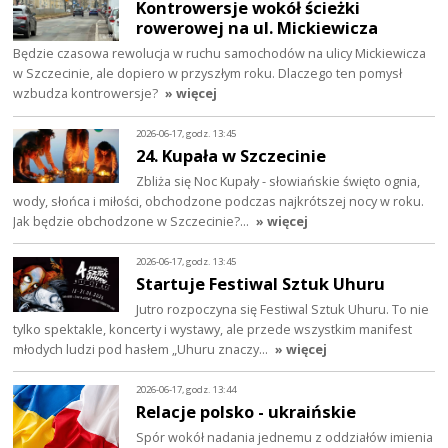
Kontrowersje wokół ścieżki
rowerowej na ul. Mickiewicza
Będzie czasowa rewolucja w ruchu samochodów na ulicy Mickiewicza
w Szczecinie, ale dopiero w przyszłym roku. Dlaczego ten pomysł
wzbudza kontrowersje?
» więcej
2026-06-17, godz. 13:45
24. Kupała w Szczecinie
Zbliża się Noc Kupały - słowiańskie święto ognia,
wody, słońca i miłości, obchodzone podczas najkrótszej nocy w roku.
Jak będzie obchodzone w Szczecinie?…
» więcej
2026-06-17, godz. 13:45
Startuje Festiwal Sztuk Uhuru
Jutro rozpoczyna się Festiwal Sztuk Uhuru. To nie
tylko spektakle, koncerty i wystawy, ale przede wszystkim manifest
młodych ludzi pod hasłem „Uhuru znaczy…
» więcej
2026-06-17, godz. 13:44
Relacje polsko - ukraińskie
Spór wokół nadania jednemu z oddziałów imienia