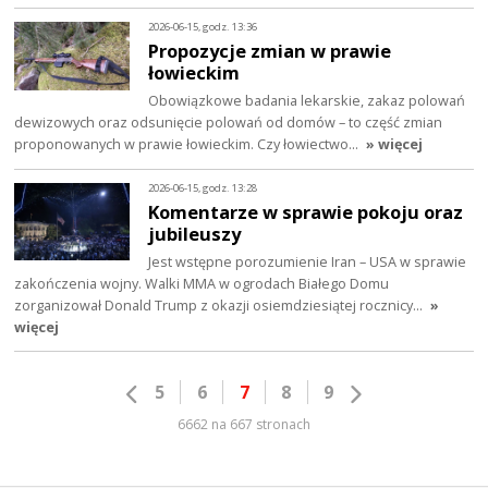
2026-06-15, godz. 13:36
Propozycje zmian w prawie
łowieckim
Obowiązkowe badania lekarskie, zakaz polowań
dewizowych oraz odsunięcie polowań od domów – to część zmian
proponowanych w prawie łowieckim. Czy łowiectwo…
» więcej
2026-06-15, godz. 13:28
Komentarze w sprawie pokoju oraz
jubileuszy
Jest wstępne porozumienie Iran – USA w sprawie
zakończenia wojny. Walki MMA w ogrodach Białego Domu
zorganizował Donald Trump z okazji osiemdziesiątej rocznicy…
»
więcej
5
6
7
8
9
6662 na 667 stronach