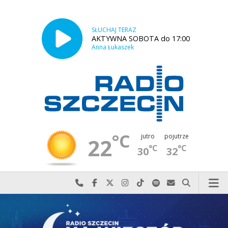
SŁUCHAJ TERAZ
AKTYWNA SOBOTA do 17:00
Anna Łukaszek
°C
jutro
pojutrze
22
°C
°C
30
32
Najlepiej po prostu do nas zadzwoń
Odwiedź nas na Facebook-u
Odwiedź nas na X
Odwiedź nas na Instagram-ie
Odwiedź nas na TikTok-u
Szukaj nas na Spotify
Wyślij do nas w
Szukaj