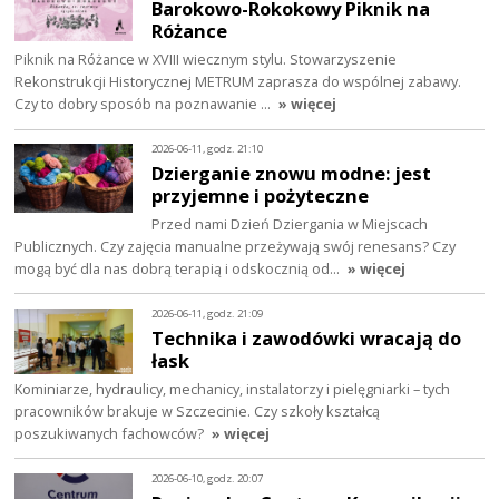
Barokowo-Rokokowy Piknik na
Różance
Piknik na Różance w XVIII wiecznym stylu. Stowarzyszenie
Rekonstrukcji Historycznej METRUM zaprasza do wspólnej zabawy.
Czy to dobry sposób na poznawanie …
» więcej
2026-06-11, godz. 21:10
Dzierganie znowu modne: jest
przyjemne i pożyteczne
Przed nami Dzień Dziergania w Miejscach
Publicznych. Czy zajęcia manualne przeżywają swój renesans? Czy
mogą być dla nas dobrą terapią i odskocznią od…
» więcej
2026-06-11, godz. 21:09
Technika i zawodówki wracają do
łask
Kominiarze, hydraulicy, mechanicy, instalatorzy i pielęgniarki – tych
pracowników brakuje w Szczecinie. Czy szkoły kształcą
poszukiwanych fachowców?
» więcej
2026-06-10, godz. 20:07