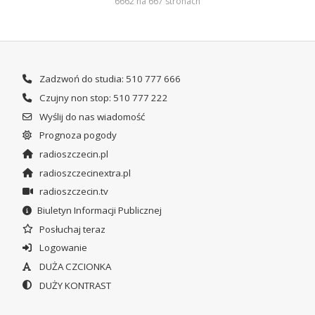
6662 na 667 stronach
Zadzwoń do studia: 510 777 666
Czujny non stop: 510 777 222
Wyślij do nas wiadomość
Prognoza pogody
radioszczecin.pl
radioszczecinextra.pl
radioszczecin.tv
Biuletyn Informacji Publicznej
Posłuchaj teraz
Logowanie
DUŻA CZCIONKA
DUŻY KONTRAST