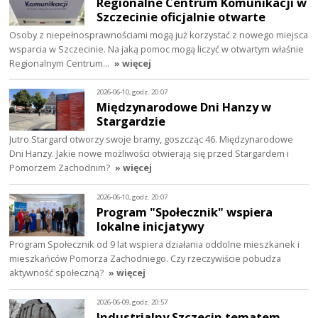
Regionalne Centrum Komunikacji w
Szczecinie oficjalnie otwarte
Osoby z niepełnosprawnościami mogą już korzystać z nowego miejsca
wsparcia w Szczecinie. Na jaką pomoc mogą liczyć w otwartym właśnie
Regionalnym Centrum…
» więcej
2026-06-10, godz. 20:07
Międzynarodowe Dni Hanzy w
Stargardzie
Jutro Stargard otworzy swoje bramy, goszcząc 46. Międzynarodowe
Dni Hanzy. Jakie nowe możliwości otwierają się przed Stargardem i
Pomorzem Zachodnim?
» więcej
2026-06-10, godz. 20:07
Program "Społecznik" wspiera
lokalne inicjatywy
Program Społecznik od 9 lat wspiera działania oddolne mieszkanek i
mieszkańców Pomorza Zachodniego. Czy rzeczywiście pobudza
aktywność społeczną?
» więcej
2026-06-09, godz. 20:57
Industrialny Szczecin tematem