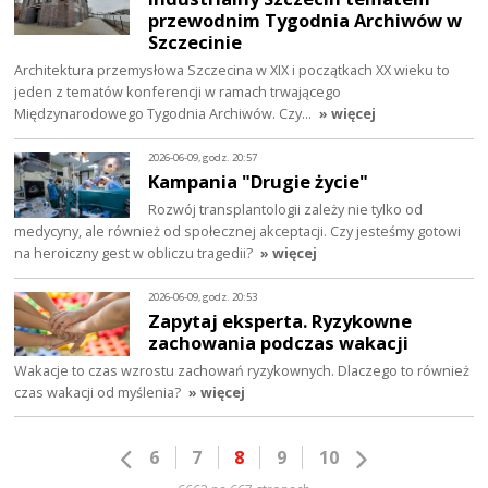
przewodnim Tygodnia Archiwów w
Szczecinie
Architektura przemysłowa Szczecina w XIX i początkach XX wieku to
jeden z tematów konferencji w ramach trwającego
Międzynarodowego Tygodnia Archiwów. Czy…
» więcej
2026-06-09, godz. 20:57
Kampania "Drugie życie"
Rozwój transplantologii zależy nie tylko od
medycyny, ale również od społecznej akceptacji. Czy jesteśmy gotowi
na heroiczny gest w obliczu tragedii?
» więcej
2026-06-09, godz. 20:53
Zapytaj eksperta. Ryzykowne
zachowania podczas wakacji
Wakacje to czas wzrostu zachowań ryzykownych. Dlaczego to również
czas wakacji od myślenia?
» więcej
6
7
8
9
10