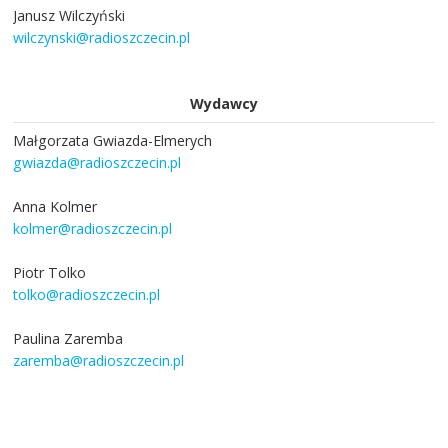
Janusz Wilczyński
wilczynski@radioszczecin.pl
Wydawcy
Małgorzata Gwiazda-Elmerych
gwiazda@radioszczecin.pl
Anna Kolmer
kolmer@radioszczecin.pl
Piotr Tolko
tolko@radioszczecin.pl
Paulina Zaremba
zaremba@radioszczecin.pl