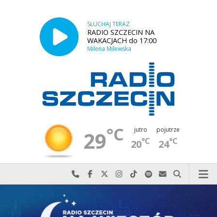
SŁUCHAJ TERAZ
RADIO SZCZECIN NA
WAKACJACH do 17:00
Milena Milewska
°C
jutro
pojutrze
29
°C
°C
20
24
Najlepiej po prostu do nas zadzwoń
Odwiedź nas na Facebook-u
Odwiedź nas na X
Odwiedź nas na Instagram-ie
Odwiedź nas na TikTok-u
Szukaj nas na Spotify
Wyślij do nas w
Szukaj