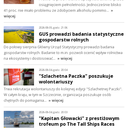
osiągnięciem pełnoletności. Jednocześnie blisko
41 proc. nie miało problemu ze zdobyciem alkoholu pomimo…
»
więcej
2026-08-05, godz. 21:06
GUS prowadzi badania statystyczne
gospodarstw rolnych
Do połowy sierpnia Główny Urząd Statystyczny prowadzi badania
gospodarstw rolnych. Badanie to m.in. pozwoli ocenić wpływ rolnictwa
na ekosystemy i dostosować…
» więcej
2026-08-04, godz. 20:04
"Szlachetna Paczka" poszukuje
wolontariuszy
Trwa rekrutacja wolontariuszy do kolejnej edycji "Szlachetnej Paczki".
W całym kraju, w tym w Szczecinie, organizacja poszukuje osób
chętnych do pomagania…
» więcej
2026-08-04, godz. 20:03
"Kapitan Głowacki" z prestiżowym
trofeum po The Tall Ships Races