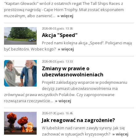
"Kapitan Głowacki" wrócił z ostatnich regat The Tall Ships Races z
prestiżową nagrodą - Cape Horn Trophy. Miał zostać eksponatem
muzealnym, albo zamienić…
» więcej
2026-08-03, godz. 13:38
Akcja "Speed"
Przed nami kolejna akcja „Speed”. Policjanci mają
być bezlitośni. Wobec kogo?
» więcej
2026-08-03, godz. 13:33
Zmiany w prawie o
ubezwłasnowolnieniach
Projekt zakładający wsparcie w podejmowaniu
decyzji zamiast ubezwłasnowolnienia ma
zrównywać prawa wszystkich Polaków. Czy zaproponowane
rozwiązania rzeczywiście…
» więcej
2026-07-30, godz. 16:46
Jak reagować na zagrożenie?
W lubelskim nad ranem zawyły syreny. Jak się
zachować w sytuacjach kryzysowych?
» więcej