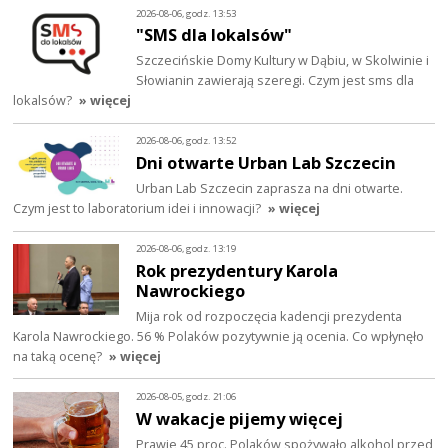
2026-08-06, godz. 13:53
"SMS dla lokalsów"
Szczecińskie Domy Kultury w Dąbiu, w Skolwinie i
Słowianin zawierają szeregi. Czym jest sms dla
lokalsów?
» więcej
2026-08-06, godz. 13:52
Dni otwarte Urban Lab Szczecin
Urban Lab Szczecin zaprasza na dni otwarte.
Czym jest to laboratorium idei i innowacji?
» więcej
2026-08-06, godz. 13:19
Rok prezydentury Karola
Nawrockiego
Mija rok od rozpoczęcia kadencji prezydenta
Karola Nawrockiego. 56 % Polaków pozytywnie ją ocenia. Co wpłynęło
na taką ocenę?
» więcej
2026-08-05, godz. 21:06
W wakacje pijemy więcej
Prawie 45 proc. Polaków spożywało alkohol przed