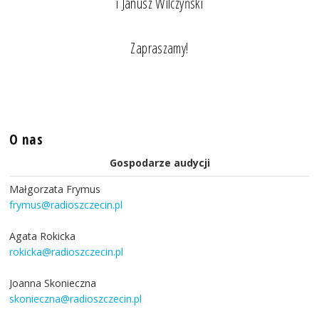
i Janusz Wilczyński
Zapraszamy!
O nas
Gospodarze audycji
Małgorzata Frymus
frymus@radioszczecin.pl
Agata Rokicka
rokicka@radioszczecin.pl
Joanna Skonieczna
skonieczna@radioszczecin.pl