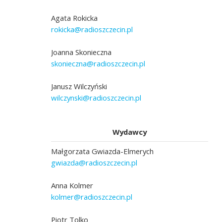
Agata Rokicka
rokicka@radioszczecin.pl
Joanna Skonieczna
skonieczna@radioszczecin.pl
Janusz Wilczyński
wilczynski@radioszczecin.pl
Wydawcy
Małgorzata Gwiazda-Elmerych
gwiazda@radioszczecin.pl
Anna Kolmer
kolmer@radioszczecin.pl
Piotr Tolko