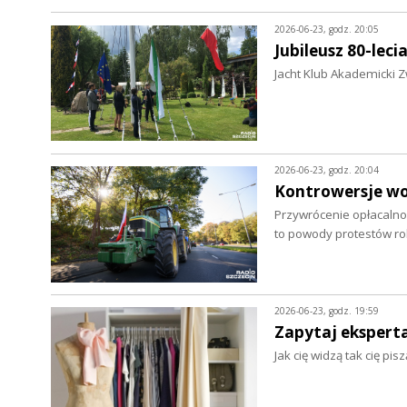
2026-06-23, godz. 20:05
Jubileusz 80-leci
Jacht Klub Akademicki Z
2026-06-23, godz. 20:04
Kontrowersje wo
Przywrócenie opłacalnoś
to powody protestów r
2026-06-23, godz. 19:59
Zapytaj eksperta.
Jak cię widzą tak cię pi