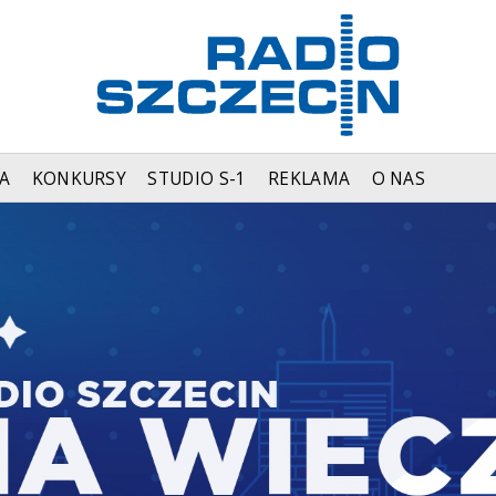
A
KONKURSY
STUDIO S-1
REKLAMA
O NAS