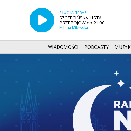
SŁUCHAJ TERAZ
SZCZECIŃSKA LISTA
PRZEBOJÓW do 21:00
Milena Milewska
WIADOMOŚCI
PODCASTY
MUZYK