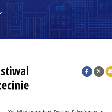
stiwal
ecinie
XVII Międzynarodowy Festiwal Saksofonowy w