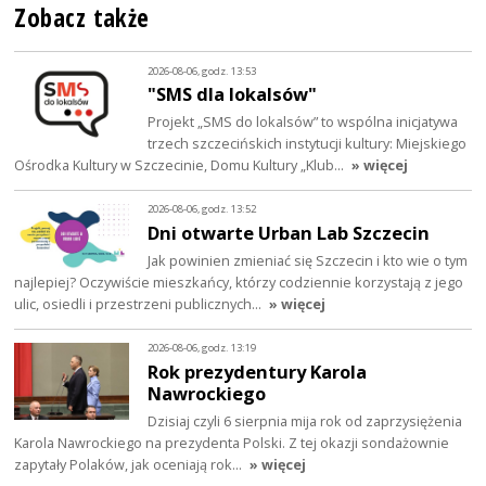
Zobacz także
2026-08-06, godz. 13:53
"SMS dla lokalsów"
Projekt „SMS do lokalsów” to wspólna inicjatywa
trzech szczecińskich instytucji kultury: Miejskiego
Ośrodka Kultury w Szczecinie, Domu Kultury „Klub…
» więcej
2026-08-06, godz. 13:52
Dni otwarte Urban Lab Szczecin
Jak powinien zmieniać się Szczecin i kto wie o tym
najlepiej? Oczywiście mieszkańcy, którzy codziennie korzystają z jego
ulic, osiedli i przestrzeni publicznych…
» więcej
2026-08-06, godz. 13:19
Rok prezydentury Karola
Nawrockiego
Dzisiaj czyli 6 sierpnia mija rok od zaprzysiężenia
Karola Nawrockiego na prezydenta Polski. Z tej okazji sondażownie
zapytały Polaków, jak oceniają rok…
» więcej