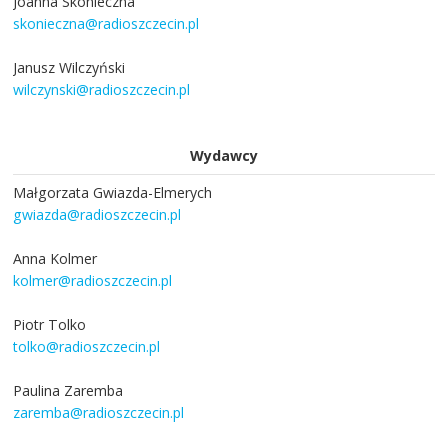
Joanna Skonieczna
skonieczna@radioszczecin.pl
Janusz Wilczyński
wilczynski@radioszczecin.pl
Wydawcy
Małgorzata Gwiazda-Elmerych
gwiazda@radioszczecin.pl
Anna Kolmer
kolmer@radioszczecin.pl
Piotr Tolko
tolko@radioszczecin.pl
Paulina Zaremba
zaremba@radioszczecin.pl