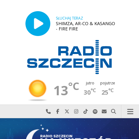
SŁUCHAJ TERAZ
SHIMZA, AR-CO & KASANGO
- FIRE FIRE
°C
jutro
pojutrze
13
°C
°C
30
25
Najlepiej po prostu do nas zadzwoń
Odwiedź nas na Facebook-u
Odwiedź nas na X
Odwiedź nas na Instagram-ie
Odwiedź nas na TikTok-u
Szukaj nas na Spotify
Wyślij do nas w
Szukaj