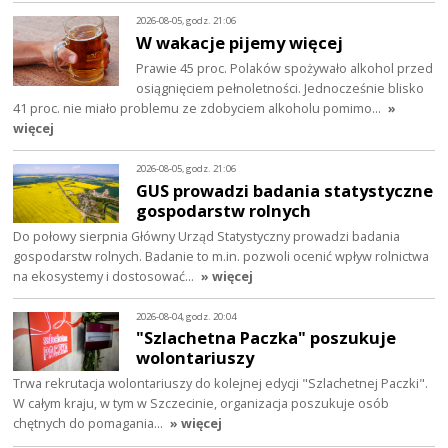
2026-08-05, godz. 21:06
W wakacje pijemy więcej
Prawie 45 proc. Polaków spożywało alkohol przed
osiągnięciem pełnoletności. Jednocześnie blisko
41 proc. nie miało problemu ze zdobyciem alkoholu pomimo…
»
więcej
2026-08-05, godz. 21:06
GUS prowadzi badania statystyczne
gospodarstw rolnych
Do połowy sierpnia Główny Urząd Statystyczny prowadzi badania
gospodarstw rolnych. Badanie to m.in. pozwoli ocenić wpływ rolnictwa
na ekosystemy i dostosować…
» więcej
2026-08-04, godz. 20:04
"Szlachetna Paczka" poszukuje
wolontariuszy
Trwa rekrutacja wolontariuszy do kolejnej edycji "Szlachetnej Paczki".
W całym kraju, w tym w Szczecinie, organizacja poszukuje osób
chętnych do pomagania…
» więcej