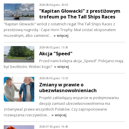
2026-08-04, godz. 20:03
"Kapitan Głowacki" z prestiżowym
trofeum po The Tall Ships Races
"Kapitan Głowacki" wrócił z ostatnich regat The Tall Ships Races z
prestiżową nagrodą - Cape Horn Trophy. Miał zostać eksponatem
muzealnym, albo zamienić…
» więcej
2026-08-03, godz. 13:38
Akcja "Speed"
Przed nami kolejna akcja „Speed”. Policjanci mają
być bezlitośni. Wobec kogo?
» więcej
2026-08-03, godz. 13:33
Zmiany w prawie o
ubezwłasnowolnieniach
Projekt zakładający wsparcie w podejmowaniu
decyzji zamiast ubezwłasnowolnienia ma
zrównywać prawa wszystkich Polaków. Czy zaproponowane
rozwiązania rzeczywiście…
» więcej
2026-07-30, godz. 16:46