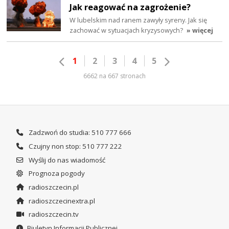
Jak reagować na zagrożenie?
W lubelskim nad ranem zawyły syreny. Jak się
zachować w sytuacjach kryzysowych?
» więcej
1
2
3
4
5
6662 na 667 stronach
Zadzwoń do studia: 510 777 666
Czujny non stop: 510 777 222
Wyślij do nas wiadomość
Prognoza pogody
radioszczecin.pl
radioszczecinextra.pl
radioszczecin.tv
Biuletyn Informacji Publicznej