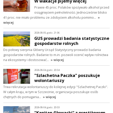
W wakacje pijemy więcej
Prawie 45 proc. Polaków spożywało alkohol przed
osiągnięciem pełnoletności. Jednocześnie blisko
41 proc. nie miało problemu ze zdobyciem alkoholu pomimo…
»
więcej
2026-08-05, godz. 21:06
GUS prowadzi badania statystyczne
gospodarstw rolnych
Do połowy sierpnia Główny Urząd Statystyczny prowadzi badania
gospodarstw rolnych. Badanie to m.in. pozwoli ocenić wpływ rolnictwa
na ekosystemy i dostosować…
» więcej
2026-08-04, godz. 20:04
"Szlachetna Paczka" poszukuje
wolontariuszy
Trwa rekrutacja wolontariuszy do kolejnej edycji "Szlachetnej Paczki".
W całym kraju, w tym w Szczecinie, organizacja poszukuje osób
chętnych do pomagania…
» więcej
2026-08-04, godz. 20:03
"Kapitan Głowacki" z prestiżowym