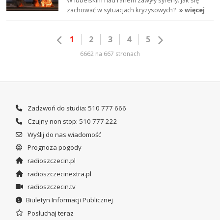
zachować w sytuacjach kryzysowych?
» więcej
1
2
3
4
5
6662 na 667 stronach
Zadzwoń do studia: 510 777 666
Czujny non stop: 510 777 222
Wyślij do nas wiadomość
Prognoza pogody
radioszczecin.pl
radioszczecinextra.pl
radioszczecin.tv
Biuletyn Informacji Publicznej
Posłuchaj teraz