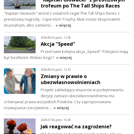
trofeum po The Tall Ships Races
"Kapitan Głowacki" wrócił z ostatnich regat The Tall Ships Races z
prestiżową nagrodą - Cape Horn Trophy. Miał zostać eksponatem
muzealnym, albo zamienić…
» więcej
2026-08-03, godz. 13:38
Akcja "Speed"
Przed nami kolejna akcja „Speed”. Policjanci mają
być bezlitośni. Wobec kogo?
» więcej
2026-08-03, godz. 13:33
Zmiany w prawie o
ubezwłasnowolnieniach
Projekt zakładający wsparcie w podejmowaniu
decyzji zamiast ubezwłasnowolnienia ma
zrównywać prawa wszystkich Polaków. Czy zaproponowane
rozwiązania rzeczywiście…
» więcej
2026-07-30, godz. 16:46
Jak reagować na zagrożenie?
W lubelskim nad ranem zawyły syreny. Jak się