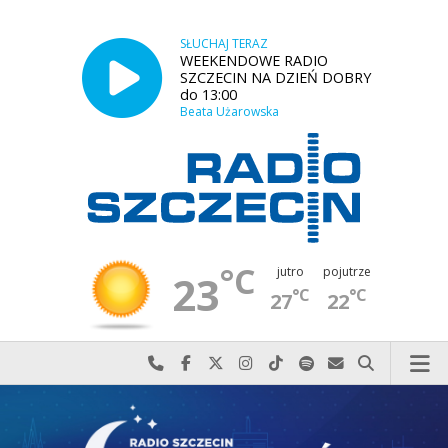
SŁUCHAJ TERAZ
WEEKENDOWE RADIO
SZCZECIN NA DZIEŃ DOBRY
do 13:00
Beata Użarowska
°C
jutro
pojutrze
23
°C
°C
27
22
Najlepiej po prostu do nas zadzwoń
Odwiedź nas na Facebook-u
Odwiedź nas na X
Odwiedź nas na Instagram-ie
Odwiedź nas na TikTok-u
Szukaj nas na Spotify
Wyślij do nas w
Szukaj