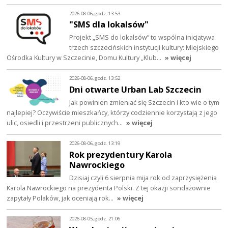
2026-08-06, godz. 13:53
"SMS dla lokalsów"
Projekt „SMS do lokalsów” to wspólna inicjatywa
trzech szczecińskich instytucji kultury: Miejskiego
Ośrodka Kultury w Szczecinie, Domu Kultury „Klub…
» więcej
2026-08-06, godz. 13:52
Dni otwarte Urban Lab Szczecin
Jak powinien zmieniać się Szczecin i kto wie o tym
najlepiej? Oczywiście mieszkańcy, którzy codziennie korzystają z jego
ulic, osiedli i przestrzeni publicznych…
» więcej
2026-08-06, godz. 13:19
Rok prezydentury Karola
Nawrockiego
Dzisiaj czyli 6 sierpnia mija rok od zaprzysiężenia
Karola Nawrockiego na prezydenta Polski. Z tej okazji sondażownie
zapytały Polaków, jak oceniają rok…
» więcej
2026-08-05, godz. 21:06