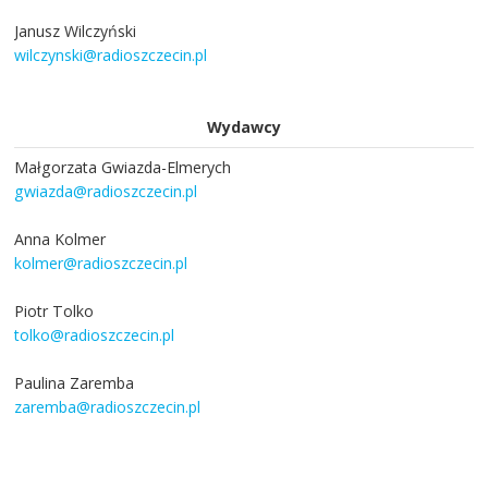
Janusz Wilczyński
wilczynski@radioszczecin.pl
Wydawcy
Małgorzata Gwiazda-Elmerych
gwiazda@radioszczecin.pl
Anna Kolmer
kolmer@radioszczecin.pl
Piotr Tolko
tolko@radioszczecin.pl
Paulina Zaremba
zaremba@radioszczecin.pl