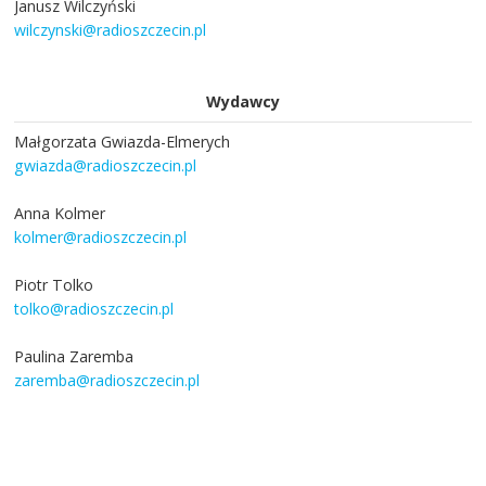
Janusz Wilczyński
wilczynski@radioszczecin.pl
Wydawcy
Małgorzata Gwiazda-Elmerych
gwiazda@radioszczecin.pl
Anna Kolmer
kolmer@radioszczecin.pl
Piotr Tolko
tolko@radioszczecin.pl
Paulina Zaremba
zaremba@radioszczecin.pl