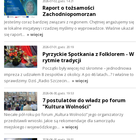
2026-07-02, godz. 14:21
Raport o tożsamości
Zachodniopomorzan
Jesteśmy coraz bardziej związani z regionem. Chętniej angażujemy się
w lokalne inicjatywy i rzadziej myślimy o wyprowadzce. Właśnie ukazał
się raport…
» więcej
2026-07-01, godz. 20:19
Pyrzyckie Spotkania z Folklorem - W
rytmie tradycji
Początki były więcej niż skromne – jednodniowa
impreza z udziałem 8 zespołów z okolicy. A po 46 latach…? I właśnie to
sprawdzimy. Dziś „Radio Szczecin…
» więcej
2026-06-30, godz. 19:53
7 postulatów do władz po forum
"Kultura Wolności"
Niecałe pół roku po forum „Kultura Wolności” jego organizatorzy
przedstawili wnioski. Jakie są rekomendacje dla samorządu
miejskiego i wojewódzkiego…
» więcej
2026-06-30, godz. 19:51