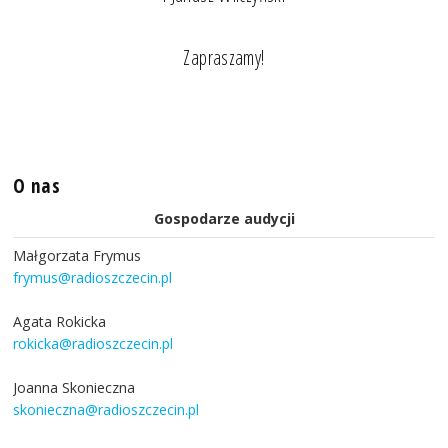
Zapraszamy!
O nas
Gospodarze audycji
Małgorzata Frymus
frymus@radioszczecin.pl
Agata Rokicka
rokicka@radioszczecin.pl
Joanna Skonieczna
skonieczna@radioszczecin.pl