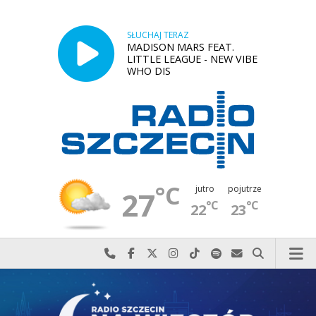
SŁUCHAJ TERAZ
MADISON MARS FEAT.
LITTLE LEAGUE - NEW VIBE
WHO DIS
°C
jutro
pojutrze
27
°C
°C
22
23
Najlepiej po prostu do nas zadzwoń
Odwiedź nas na Facebook-u
Odwiedź nas na X
Odwiedź nas na Instagram-ie
Odwiedź nas na TikTok-u
Szukaj nas na Spotify
Wyślij do nas w
Szukaj