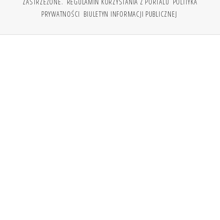
ZASTRZEŻONE.
REGULAMIN KORZYSTANIA Z PORTALU
POLITYKA
PRYWATNOŚCI
BIULETYN INFORMACJI PUBLICZNEJ