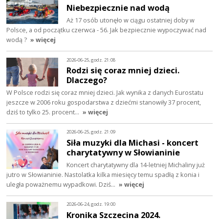
Niebezpiecznie nad wodą
Aż 17 osób utonęło w ciągu ostatniej doby w
Polsce, a od początku czerwca - 56. Jak bezpiecznie wypoczywać nad
wodą ?
» więcej
2026-06-25, godz. 21:08
Rodzi się coraz mniej dzieci.
Dlaczego?
W Polsce rodzi się coraz mniej dzieci. Jak wynika z danych Eurostatu
jeszcze w 2006 roku gospodarstwa z dziećmi stanowiły 37 procent,
dziś to tylko 25. procent…
» więcej
2026-06-25, godz. 21:09
Siła muzyki dla Michasi - koncert
charytatywny w Słowianinie
Koncert charytatywny dla 14-letniej Michaliny już
jutro w Słowianinie. Nastolatka kilka miesięcy temu spadłą z konia i
uległa poważnemu wypadkowi. Dziś…
» więcej
2026-06-24, godz. 19:00
Kronika Szczecina 2024.