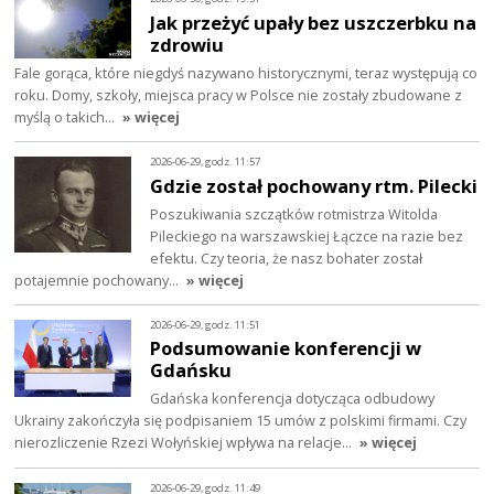
Jak przeżyć upały bez uszczerbku na
zdrowiu
Fale gorąca, które niegdyś nazywano historycznymi, teraz występują co
roku. Domy, szkoły, miejsca pracy w Polsce nie zostały zbudowane z
myślą o takich…
» więcej
2026-06-29, godz. 11:57
Gdzie został pochowany rtm. Pilecki
Poszukiwania szczątków rotmistrza Witolda
Pileckiego na warszawskiej Łączce na razie bez
efektu. Czy teoria, że nasz bohater został
potajemnie pochowany…
» więcej
2026-06-29, godz. 11:51
Podsumowanie konferencji w
Gdańsku
Gdańska konferencja dotycząca odbudowy
Ukrainy zakończyła się podpisaniem 15 umów z polskimi firmami. Czy
nierozliczenie Rzezi Wołyńskiej wpływa na relacje…
» więcej
2026-06-29, godz. 11:49