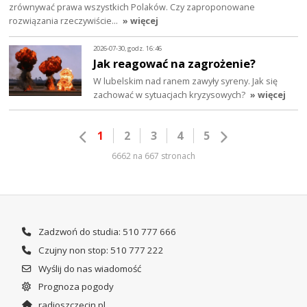
zrównywać prawa wszystkich Polaków. Czy zaproponowane
rozwiązania rzeczywiście…
» więcej
2026-07-30, godz. 16:46
Jak reagować na zagrożenie?
W lubelskim nad ranem zawyły syreny. Jak się
zachować w sytuacjach kryzysowych?
» więcej
1
2
3
4
5
6662 na 667 stronach
Zadzwoń do studia: 510 777 666
Czujny non stop: 510 777 222
Wyślij do nas wiadomość
Prognoza pogody
radioszczecin.pl