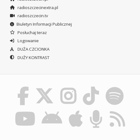
radioszczecinextra.pl
radioszczecin.tv
Biuletyn Informacji Publicznej
Posłuchaj teraz
Logowanie
DUŻA CZCIONKA
DUŻY KONTRAST