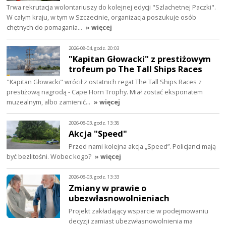
Trwa rekrutacja wolontariuszy do kolejnej edycji "Szlachetnej Paczki".
W całym kraju, w tym w Szczecinie, organizacja poszukuje osób
chętnych do pomagania…
» więcej
2026-08-04, godz. 20:03
"Kapitan Głowacki" z prestiżowym
trofeum po The Tall Ships Races
"Kapitan Głowacki" wrócił z ostatnich regat The Tall Ships Races z
prestiżową nagrodą - Cape Horn Trophy. Miał zostać eksponatem
muzealnym, albo zamienić…
» więcej
2026-08-03, godz. 13:38
Akcja "Speed"
Przed nami kolejna akcja „Speed”. Policjanci mają
być bezlitośni. Wobec kogo?
» więcej
2026-08-03, godz. 13:33
Zmiany w prawie o
ubezwłasnowolnieniach
Projekt zakładający wsparcie w podejmowaniu
decyzji zamiast ubezwłasnowolnienia ma