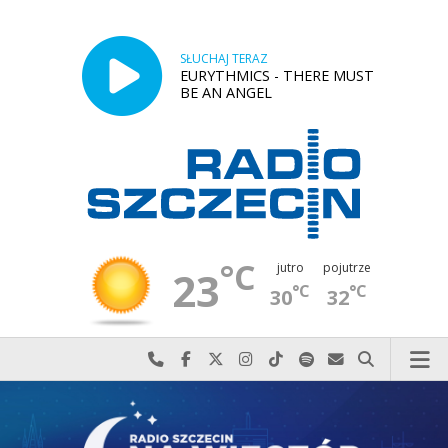
SŁUCHAJ TERAZ
EURYTHMICS - THERE MUST
BE AN ANGEL
°C
jutro
pojutrze
23
°C
°C
30
32
Najlepiej po prostu do nas zadzwoń
Odwiedź nas na Facebook-u
Odwiedź nas na X
Odwiedź nas na Instagram-ie
Odwiedź nas na TikTok-u
Szukaj nas na Spotify
Wyślij do nas w
Szukaj