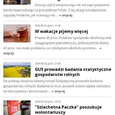
Dzisiaj czyli 6 sierpnia mija rok od zaprzysiężenia
Karola Nawrockiego na prezydenta Polski. Z tej okazji sondażownie
zapytały Polaków, jak oceniają rok…
» więcej
2026-08-05, godz. 21:06
W wakacje pijemy więcej
Prawie 45 proc. Polaków spożywało alkohol przed
osiągnięciem pełnoletności. Jednocześnie blisko
41 proc. nie miało problemu ze zdobyciem alkoholu pomimo…
»
więcej
2026-08-05, godz. 21:06
GUS prowadzi badania statystyczne
gospodarstw rolnych
Do połowy sierpnia Główny Urząd Statystyczny prowadzi badania
gospodarstw rolnych. Badanie to m.in. pozwoli ocenić wpływ rolnictwa
na ekosystemy i dostosować…
» więcej
2026-08-04, godz. 20:04
"Szlachetna Paczka" poszukuje
wolontariuszy