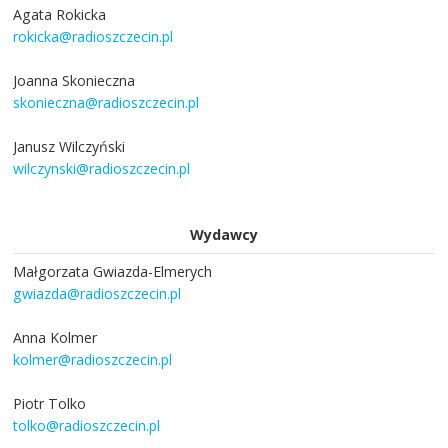
Agata Rokicka
rokicka@radioszczecin.pl
Joanna Skonieczna
skonieczna@radioszczecin.pl
Janusz Wilczyński
wilczynski@radioszczecin.pl
Wydawcy
Małgorzata Gwiazda-Elmerych
gwiazda@radioszczecin.pl
Anna Kolmer
kolmer@radioszczecin.pl
Piotr Tolko
tolko@radioszczecin.pl