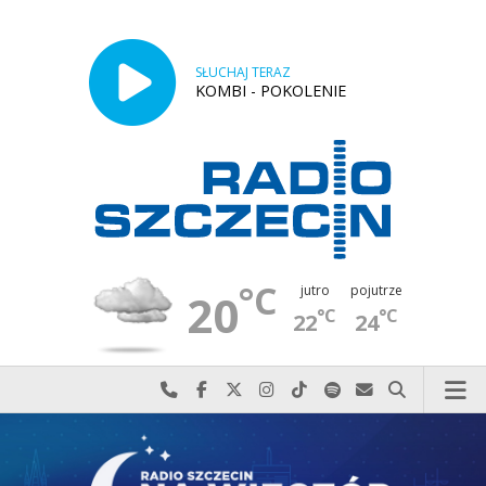
SŁUCHAJ TERAZ
KOMBI - POKOLENIE
°C
jutro
pojutrze
20
°C
°C
22
24
Najlepiej po prostu do nas zadzwoń
Odwiedź nas na Facebook-u
Odwiedź nas na X
Odwiedź nas na Instagram-ie
Odwiedź nas na TikTok-u
Szukaj nas na Spotify
Wyślij do nas w
Szukaj