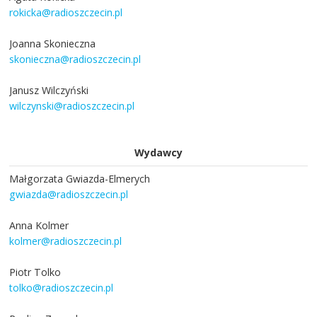
rokicka@radioszczecin.pl
Joanna Skonieczna
skonieczna@radioszczecin.pl
Janusz Wilczyński
wilczynski@radioszczecin.pl
Wydawcy
Małgorzata Gwiazda-Elmerych
gwiazda@radioszczecin.pl
Anna Kolmer
kolmer@radioszczecin.pl
Piotr Tolko
tolko@radioszczecin.pl