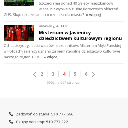
Szczecin ma ponad 40 tysięcy mieszkańców
więcej niż wynikało z ubiegłorocznych obliczeń
GUS. Skąd taka zmiana i co oznacza dla miasta?
» więcej
2026-07-02, godz. 14:22
Misterium w Jasienicy
dziedzictwem kulturowym regionu
Od lat przyciąga setki widzów i uczestników. Misterium Męki Pańskiej
w Policach-Jasienicy uznano za niematerialne dziedzictwo kulturowe
naszego regionu. Co…
» więcej
2
3
4
5
6
6662 na 667 stronach
Zadzwoń do studia: 510 777 666
Czujny non stop: 510 777 222