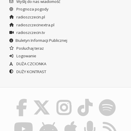
Wyślij do nas wiadomość
Prognoza pogody
radioszczecin.pl
radioszczecinextra.pl
radioszczecin.tv
Biuletyn Informacji Publicznej
Posłuchaj teraz
Logowanie
DUŻA CZCIONKA
DUŻY KONTRAST