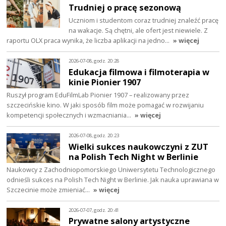
Trudniej o pracę sezonową
Uczniom i studentom coraz trudniej znaleźć pracę
na wakacje. Są chętni, ale ofert jest niewiele. Z
raportu OLX praca wynika, że liczba aplikacji na jedno…
» więcej
2026-07-08, godz. 20:28
Edukacja filmowa i filmoterapia w
kinie Pionier 1907
Ruszył program EduFilmLab Pionier 1907 – realizowany przez
szczecińskie kino. W jaki sposób film może pomagać w rozwijaniu
kompetencji społecznych i wzmacniania…
» więcej
2026-07-08, godz. 20:23
Wielki sukces naukowczyni z ZUT
na Polish Tech Night w Berlinie
Naukowcy z Zachodniopomorskiego Uniwersytetu Technologicznego
odnieśli sukces na Polish Tech Night w Berlinie. Jak nauka uprawiana w
Szczecinie może zmieniać…
» więcej
2026-07-07, godz. 20:41
Prywatne salony artystyczne