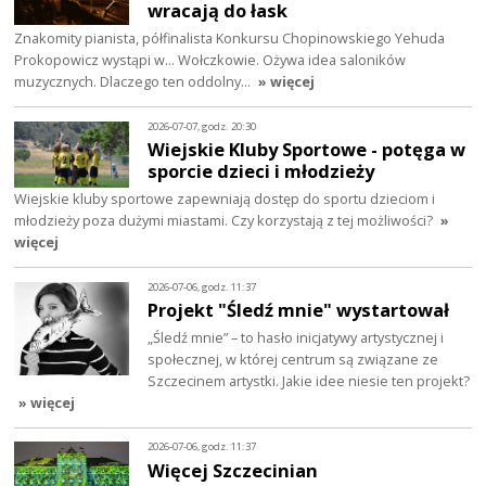
wracają do łask
Znakomity pianista, półfinalista Konkursu Chopinowskiego Yehuda
Prokopowicz wystąpi w… Wołczkowie. Ożywa idea saloników
muzycznych. Dlaczego ten oddolny…
» więcej
2026-07-07, godz. 20:30
Wiejskie Kluby Sportowe - potęga w
sporcie dzieci i młodzieży
Wiejskie kluby sportowe zapewniają dostęp do sportu dzieciom i
młodzieży poza dużymi miastami. Czy korzystają z tej możliwości?
»
więcej
2026-07-06, godz. 11:37
Projekt "Śledź mnie" wystartował
„Śledź mnie” – to hasło inicjatywy artystycznej i
społecznej, w której centrum są związane ze
Szczecinem artystki. Jakie idee niesie ten projekt?
» więcej
2026-07-06, godz. 11:37
Więcej Szczecinian