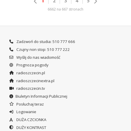
1
2
3
4
5
6662 na 667 stronach
Zadzwoń do studia: 510 777 666
Czujny non stop: 510 777 222
Wyślij do nas wiadomość
Prognoza pogody
radioszczecin.pl
radioszczecinextra.pl
radioszczecin.tv
Biuletyn Informacji Publicznej
Posłuchaj teraz
Logowanie
DUŻA CZCIONKA
DUŻY KONTRAST