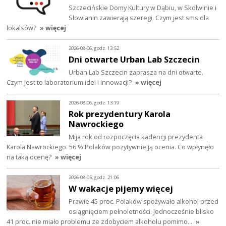
Szczecińskie Domy Kultury w Dąbiu, w Skolwinie i
Słowianin zawierają szeregi. Czym jest sms dla
lokalsów?
» więcej
2026-08-06, godz. 13:52
Dni otwarte Urban Lab Szczecin
Urban Lab Szczecin zaprasza na dni otwarte.
Czym jest to laboratorium idei i innowacji?
» więcej
2026-08-06, godz. 13:19
Rok prezydentury Karola
Nawrockiego
Mija rok od rozpoczęcia kadencji prezydenta
Karola Nawrockiego. 56 % Polaków pozytywnie ją ocenia. Co wpłynęło
na taką ocenę?
» więcej
2026-08-05, godz. 21:06
W wakacje pijemy więcej
Prawie 45 proc. Polaków spożywało alkohol przed
osiągnięciem pełnoletności. Jednocześnie blisko
41 proc. nie miało problemu ze zdobyciem alkoholu pomimo…
»