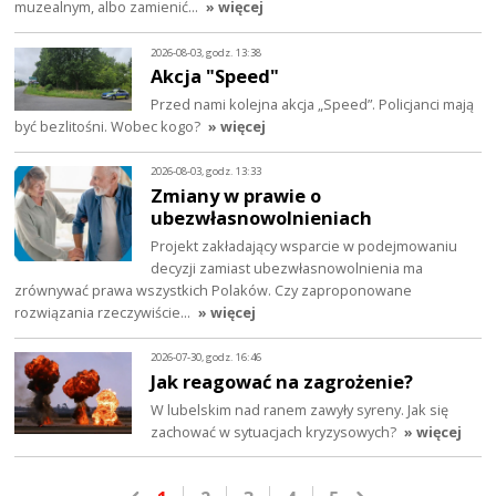
muzealnym, albo zamienić…
» więcej
2026-08-03, godz. 13:38
Akcja "Speed"
Przed nami kolejna akcja „Speed”. Policjanci mają
być bezlitośni. Wobec kogo?
» więcej
2026-08-03, godz. 13:33
Zmiany w prawie o
ubezwłasnowolnieniach
Projekt zakładający wsparcie w podejmowaniu
decyzji zamiast ubezwłasnowolnienia ma
zrównywać prawa wszystkich Polaków. Czy zaproponowane
rozwiązania rzeczywiście…
» więcej
2026-07-30, godz. 16:46
Jak reagować na zagrożenie?
W lubelskim nad ranem zawyły syreny. Jak się
zachować w sytuacjach kryzysowych?
» więcej