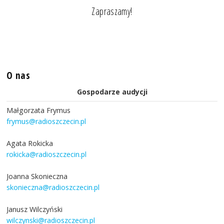
Zapraszamy!
O nas
Gospodarze audycji
Małgorzata Frymus
frymus@radioszczecin.pl
Agata Rokicka
rokicka@radioszczecin.pl
Joanna Skonieczna
skonieczna@radioszczecin.pl
Janusz Wilczyński
wilczynski@radioszczecin.pl