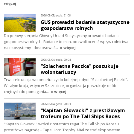
więcej
2026-08-05, godz. 21:06
GUS prowadzi badania statystyczne
gospodarstw rolnych
Do połowy sierpnia Główny Urząd Statystyczny prowadzi badania
gospodarstw rolnych. Badanie to m.in. pozwoli ocenić wpływ rolnictwa
na ekosystemy i dostosować…
» więcej
2026-08-04, godz. 20:04
"Szlachetna Paczka" poszukuje
wolontariuszy
Trwa rekrutacja wolontariuszy do kolejnej edycji "Szlachetnej Paczki".
W całym kraju, w tym w Szczecinie, organizacja poszukuje osób
chętnych do pomagania…
» więcej
2026-08-04, godz. 20:03
"Kapitan Głowacki" z prestiżowym
trofeum po The Tall Ships Races
"Kapitan Głowacki" wrócił z ostatnich regat The Tall Ships Races z
prestiżową nagrodą - Cape Horn Trophy. Miał zostać eksponatem