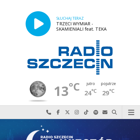
SŁUCHAJ TERAZ
TRZECI WYMIAR -
SKAMIENIALI feat. TEKA
°C
jutro
pojutrze
13
°C
°C
24
29
Najlepiej po prostu do nas zadzwoń
Odwiedź nas na Facebook-u
Odwiedź nas na X
Odwiedź nas na Instagram-ie
Odwiedź nas na TikTok-u
Szukaj nas na Spotify
Wyślij do nas w
Szukaj