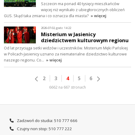
Szczecin ma ponad 40 tysięcy mieszkańców
więcej niż wynikało z ubiegłorocznych obliczeń
GUS. Skąd taka zmiana i co oznacza dla miasta?
» więcej
2026-07-02, godz. 14:22
Misterium w Jasienicy
dziedzictwem kulturowym regionu
Od lat przyciąga setki widzów i uczestników. Misterium Męki Pańskiej
w Policach-Jasienicy uznano za niematerialne dziedzictwo kulturowe
naszego regionu. Co…
» więcej
2
3
4
5
6
6662 na 667 stronach
Zadzwoń do studia: 510 777 666
Czujny non stop: 510 777 222