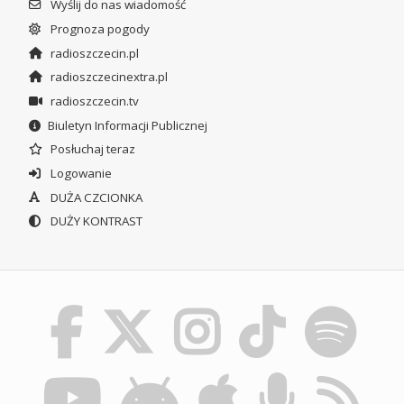
Wyślij do nas wiadomość
Prognoza pogody
radioszczecin.pl
radioszczecinextra.pl
radioszczecin.tv
Biuletyn Informacji Publicznej
Posłuchaj teraz
Logowanie
DUŻA CZCIONKA
DUŻY KONTRAST