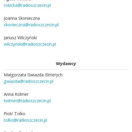
rokicka@radioszczecin.pl
Joanna Skonieczna
skonieczna@radioszczecin.pl
Janusz Wilczyński
wilczynski@radioszczecin.pl
Wydawcy
Małgorzata Gwiazda-Elmerych
gwiazda@radioszczecin.pl
Anna Kolmer
kolmer@radioszczecin.pl
Piotr Tolko
tolko@radioszczecin.pl