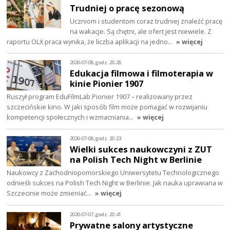
Trudniej o pracę sezonową
Uczniom i studentom coraz trudniej znaleźć pracę
na wakacje. Są chętni, ale ofert jest niewiele. Z
raportu OLX praca wynika, że liczba aplikacji na jedno…
» więcej
2026-07-08, godz. 20:28
Edukacja filmowa i filmoterapia w
kinie Pionier 1907
Ruszył program EduFilmLab Pionier 1907 – realizowany przez
szczecińskie kino. W jaki sposób film może pomagać w rozwijaniu
kompetencji społecznych i wzmacniania…
» więcej
2026-07-08, godz. 20:23
Wielki sukces naukowczyni z ZUT
na Polish Tech Night w Berlinie
Naukowcy z Zachodniopomorskiego Uniwersytetu Technologicznego
odnieśli sukces na Polish Tech Night w Berlinie. Jak nauka uprawiana w
Szczecinie może zmieniać…
» więcej
2026-07-07, godz. 20:41
Prywatne salony artystyczne