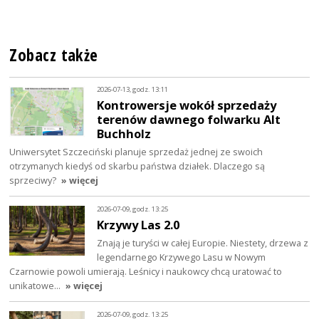
Zobacz także
2026-07-13, godz. 13:11
Kontrowersje wokół sprzedaży
terenów dawnego folwarku Alt
Buchholz
Uniwersytet Szczeciński planuje sprzedaż jednej ze swoich
otrzymanych kiedyś od skarbu państwa działek. Dlaczego są
sprzeciwy?
» więcej
2026-07-09, godz. 13:25
Krzywy Las 2.0
Znają je turyści w całej Europie. Niestety, drzewa z
legendarnego Krzywego Lasu w Nowym
Czarnowie powoli umierają. Leśnicy i naukowcy chcą uratować to
unikatowe…
» więcej
2026-07-09, godz. 13:25