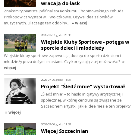
wracają do łask
Znakomity pianista, półfinalista Konkursu Chopinowskiego Yehuda
Prokopowicz wystąpi w… Wołczkowie. Ożywa idea saloników
muzycznych. Dlaczego ten oddolny…
» więcej
2026-07-07, godz. 20:30
Wiejskie Kluby Sportowe - potęga w
sporcie dzieci i młodzieży
Wiejskie kluby sportowe zapewniają dostęp do sportu dzieciom i
młodzieży poza dużymi miastami. Czy korzystają z tej możliwości?
»
więcej
2026-07-06, godz. 11:37
Projekt "Śledź mnie" wystartował
„Śledź mnie” – to hasło inicjatywy artystycznej i
społecznej, w której centrum są związane ze
Szczecinem artystki. Jakie idee niesie ten projekt?
» więcej
2026-07-06, godz. 11:37
Więcej Szczecinian