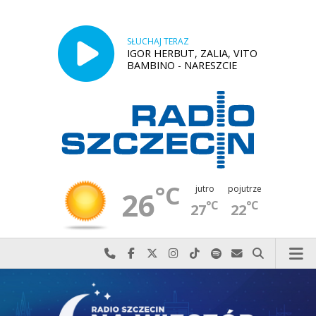
SŁUCHAJ TERAZ
IGOR HERBUT, ZALIA, VITO
BAMBINO - NARESZCIE
°C
jutro
pojutrze
26
°C
°C
27
22
Najlepiej po prostu do nas zadzwoń
Odwiedź nas na Facebook-u
Odwiedź nas na X
Odwiedź nas na Instagram-ie
Odwiedź nas na TikTok-u
Szukaj nas na Spotify
Wyślij do nas w
Szukaj