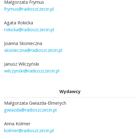
Małgorzata Frymus
frymus@radioszczecin.pl
Agata Rokicka
rokicka@radioszczecin.pl
Joanna Skonieczna
skonieczna@radioszczecin.pl
Janusz Wilczyński
wilczynski@radioszczecin.pl
Wydawcy
Małgorzata Gwiazda-Elmerych
gwiazda@radioszczecin.pl
Anna Kolmer
kolmer@radioszczecin.pl