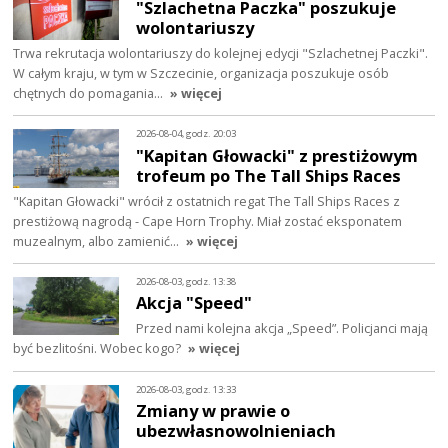
"Szlachetna Paczka" poszukuje
wolontariuszy
Trwa rekrutacja wolontariuszy do kolejnej edycji "Szlachetnej Paczki".
W całym kraju, w tym w Szczecinie, organizacja poszukuje osób
chętnych do pomagania…
» więcej
2026-08-04, godz. 20:03
"Kapitan Głowacki" z prestiżowym
trofeum po The Tall Ships Races
"Kapitan Głowacki" wrócił z ostatnich regat The Tall Ships Races z
prestiżową nagrodą - Cape Horn Trophy. Miał zostać eksponatem
muzealnym, albo zamienić…
» więcej
2026-08-03, godz. 13:38
Akcja "Speed"
Przed nami kolejna akcja „Speed”. Policjanci mają
być bezlitośni. Wobec kogo?
» więcej
2026-08-03, godz. 13:33
Zmiany w prawie o
ubezwłasnowolnieniach