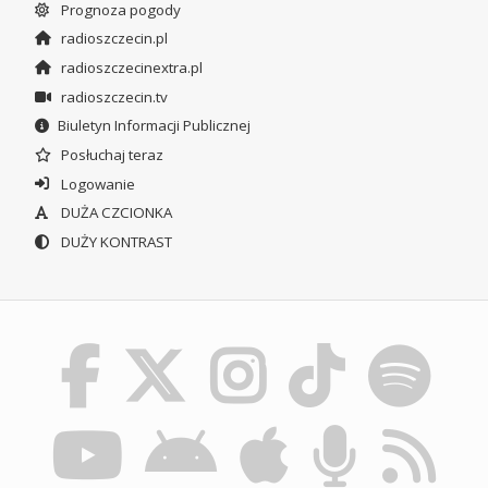
Prognoza pogody
radioszczecin.pl
radioszczecinextra.pl
radioszczecin.tv
Biuletyn Informacji Publicznej
Posłuchaj teraz
Logowanie
DUŻA CZCIONKA
DUŻY KONTRAST