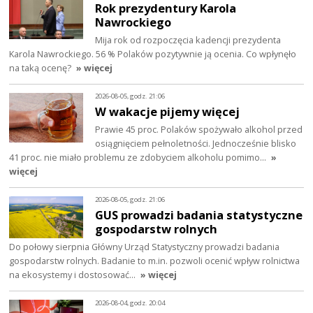
Rok prezydentury Karola
Nawrockiego
Mija rok od rozpoczęcia kadencji prezydenta
Karola Nawrockiego. 56 % Polaków pozytywnie ją ocenia. Co wpłynęło
na taką ocenę?
» więcej
2026-08-05, godz. 21:06
W wakacje pijemy więcej
Prawie 45 proc. Polaków spożywało alkohol przed
osiągnięciem pełnoletności. Jednocześnie blisko
41 proc. nie miało problemu ze zdobyciem alkoholu pomimo…
»
więcej
2026-08-05, godz. 21:06
GUS prowadzi badania statystyczne
gospodarstw rolnych
Do połowy sierpnia Główny Urząd Statystyczny prowadzi badania
gospodarstw rolnych. Badanie to m.in. pozwoli ocenić wpływ rolnictwa
na ekosystemy i dostosować…
» więcej
2026-08-04, godz. 20:04