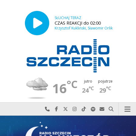
SŁUCHAJ TERAZ
CZAS REAKCJI do 02:00
Krzysztof Kukliński, Sławomir Orlik
°C
jutro
pojutrze
16
°C
°C
24
29
Najlepiej po prostu do nas zadzwoń
Odwiedź nas na Facebook-u
Odwiedź nas na X
Odwiedź nas na Instagram-ie
Odwiedź nas na TikTok-u
Szukaj nas na Spotify
Wyślij do nas w
Szukaj