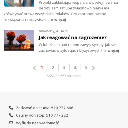
Projekt zakładający wsparcie w podejmowaniu
decyzji zamiast ubezwłasnowolnienia ma
zrównywać prawa wszystkich Polaków. Czy zaproponowane
rozwiązania rzeczywiście…
» więcej
2026-07-30, godz. 16:46
Jak reagować na zagrożenie?
W lubelskim nad ranem zawyły syreny. Jak się
zachować w sytuacjach kryzysowych?
» więcej
1
2
3
4
5
6662 na 667 stronach
Zadzwoń do studia: 510 777 666
Czujny non stop: 510 777 222
Wyślij do nas wiadomość