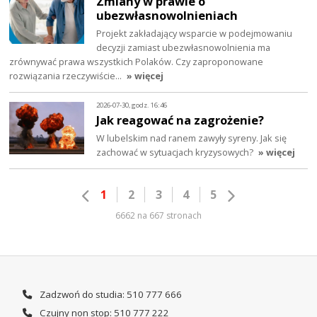
Zmiany w prawie o
ubezwłasnowolnieniach
Projekt zakładający wsparcie w podejmowaniu
decyzji zamiast ubezwłasnowolnienia ma
zrównywać prawa wszystkich Polaków. Czy zaproponowane
rozwiązania rzeczywiście…
» więcej
2026-07-30, godz. 16:46
Jak reagować na zagrożenie?
W lubelskim nad ranem zawyły syreny. Jak się
zachować w sytuacjach kryzysowych?
» więcej
1
2
3
4
5
6662 na 667 stronach
Zadzwoń do studia: 510 777 666
Czujny non stop: 510 777 222