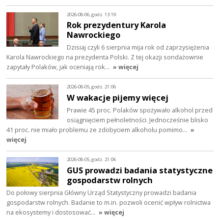
2026-08-06, godz. 13:19
Rok prezydentury Karola
Nawrockiego
Dzisiaj czyli 6 sierpnia mija rok od zaprzysiężenia
Karola Nawrockiego na prezydenta Polski. Z tej okazji sondażownie
zapytały Polaków, jak oceniają rok…
» więcej
2026-08-05, godz. 21:06
W wakacje pijemy więcej
Prawie 45 proc. Polaków spożywało alkohol przed
osiągnięciem pełnoletności. Jednocześnie blisko
41 proc. nie miało problemu ze zdobyciem alkoholu pomimo…
»
więcej
2026-08-05, godz. 21:06
GUS prowadzi badania statystyczne
gospodarstw rolnych
Do połowy sierpnia Główny Urząd Statystyczny prowadzi badania
gospodarstw rolnych. Badanie to m.in. pozwoli ocenić wpływ rolnictwa
na ekosystemy i dostosować…
» więcej