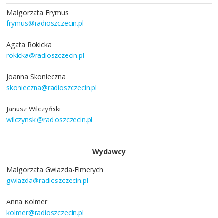
Małgorzata Frymus
frymus@radioszczecin.pl
Agata Rokicka
rokicka@radioszczecin.pl
Joanna Skonieczna
skonieczna@radioszczecin.pl
Janusz Wilczyński
wilczynski@radioszczecin.pl
Wydawcy
Małgorzata Gwiazda-Elmerych
gwiazda@radioszczecin.pl
Anna Kolmer
kolmer@radioszczecin.pl