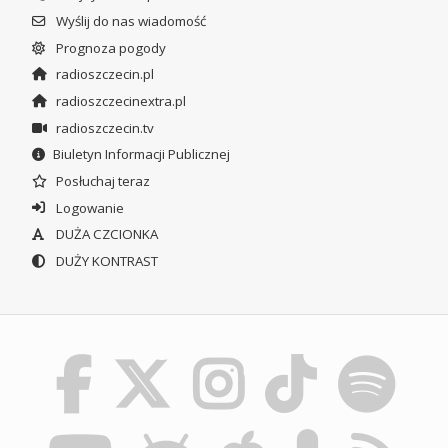
Wyślij do nas wiadomość
Prognoza pogody
radioszczecin.pl
radioszczecinextra.pl
radioszczecin.tv
Biuletyn Informacji Publicznej
Posłuchaj teraz
Logowanie
DUŻA CZCIONKA
DUŻY KONTRAST