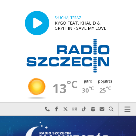
SŁUCHAJ TERAZ
KYGO FEAT. KHALID &
GRYFFIN - SAVE MY LOVE
°C
jutro
pojutrze
13
°C
°C
30
25
Najlepiej po prostu do nas zadzwoń
Odwiedź nas na Facebook-u
Odwiedź nas na X
Odwiedź nas na Instagram-ie
Odwiedź nas na TikTok-u
Szukaj nas na Spotify
Wyślij do nas w
Szukaj