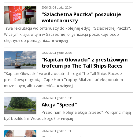
2026-08-04, godz. 20:04
"Szlachetna Paczka" poszukuje
wolontariuszy
Trwa rekrutacja wolontariuszy do kolejnej edycji "Szlachetnej Paczki".
W całym kraju, w tym w Szczecinie, organizacja poszukuje osób
chętnych do pomagania…
» więcej
2026-08-04, godz. 20:03
"Kapitan Głowacki" z prestiżowym
trofeum po The Tall Ships Races
"Kapitan Głowacki" wrócił z ostatnich regat The Tall Ships Races z
prestiżową nagrodą - Cape Horn Trophy. Miał zostać eksponatem
muzealnym, albo zamienić…
» więcej
2026-08-03, godz. 13:38
Akcja "Speed"
Przed nami kolejna akcja „Speed”. Policjanci mają
być bezlitośni. Wobec kogo?
» więcej
2026-08-03, godz. 13:33