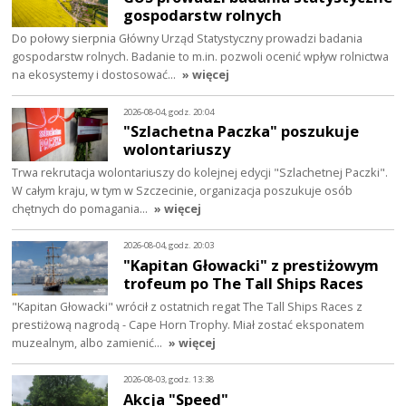
gospodarstw rolnych
Do połowy sierpnia Główny Urząd Statystyczny prowadzi badania
gospodarstw rolnych. Badanie to m.in. pozwoli ocenić wpływ rolnictwa
na ekosystemy i dostosować…
» więcej
2026-08-04, godz. 20:04
"Szlachetna Paczka" poszukuje
wolontariuszy
Trwa rekrutacja wolontariuszy do kolejnej edycji "Szlachetnej Paczki".
W całym kraju, w tym w Szczecinie, organizacja poszukuje osób
chętnych do pomagania…
» więcej
2026-08-04, godz. 20:03
"Kapitan Głowacki" z prestiżowym
trofeum po The Tall Ships Races
"Kapitan Głowacki" wrócił z ostatnich regat The Tall Ships Races z
prestiżową nagrodą - Cape Horn Trophy. Miał zostać eksponatem
muzealnym, albo zamienić…
» więcej
2026-08-03, godz. 13:38
Akcja "Speed"