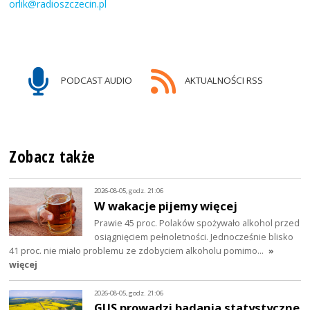
orlik@radioszczecin.pl
PODCAST AUDIO
AKTUALNOŚCI RSS
Zobacz także
2026-08-05, godz. 21:06
W wakacje pijemy więcej
Prawie 45 proc. Polaków spożywało alkohol przed
osiągnięciem pełnoletności. Jednocześnie blisko
41 proc. nie miało problemu ze zdobyciem alkoholu pomimo…
»
więcej
2026-08-05, godz. 21:06
GUS prowadzi badania statystyczne