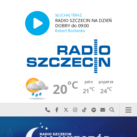
SŁUCHAJ TERAZ
RADIO SZCZECIN NA DZIEŃ
DOBRY do 09:00
Robert Bochenko
°C
jutro
pojutrze
20
°C
°C
21
24
Najlepiej po prostu do nas zadzwoń
Odwiedź nas na Facebook-u
Odwiedź nas na X
Odwiedź nas na Instagram-ie
Odwiedź nas na TikTok-u
Szukaj nas na Spotify
Wyślij do nas w
Szukaj