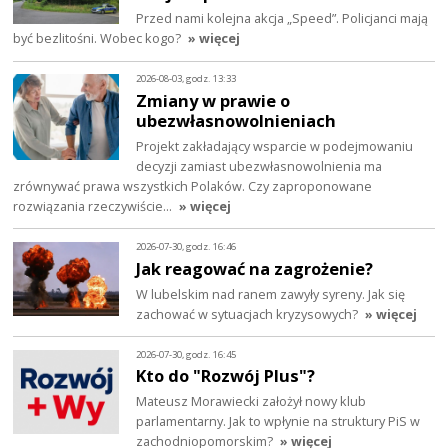
Przed nami kolejna akcja „Speed”. Policjanci mają
być bezlitośni. Wobec kogo?
» więcej
2026-08-03, godz. 13:33
Zmiany w prawie o
ubezwłasnowolnieniach
Projekt zakładający wsparcie w podejmowaniu
decyzji zamiast ubezwłasnowolnienia ma
zrównywać prawa wszystkich Polaków. Czy zaproponowane
rozwiązania rzeczywiście…
» więcej
2026-07-30, godz. 16:46
Jak reagować na zagrożenie?
W lubelskim nad ranem zawyły syreny. Jak się
zachować w sytuacjach kryzysowych?
» więcej
2026-07-30, godz. 16:45
Kto do "Rozwój Plus"?
Mateusz Morawiecki założył nowy klub
parlamentarny. Jak to wpłynie na struktury PiS w
zachodniopomorskim?
» więcej