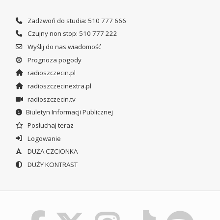
Zadzwoń do studia: 510 777 666
Czujny non stop: 510 777 222
Wyślij do nas wiadomość
Prognoza pogody
radioszczecin.pl
radioszczecinextra.pl
radioszczecin.tv
Biuletyn Informacji Publicznej
Posłuchaj teraz
Logowanie
DUŻA CZCIONKA
DUŻY KONTRAST