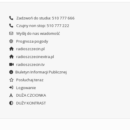
Zadzwoń do studia: 510 777 666
Czujny non stop: 510 777 222
Wyślij do nas wiadomość
Prognoza pogody
radioszczecin.pl
radioszczecinextra.pl
radioszczecin.tv
Biuletyn Informacji Publicznej
Posłuchaj teraz
Logowanie
DUŻA CZCIONKA
DUŻY KONTRAST