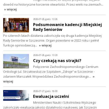
dowód na historyczne korzenie otwartości. Przez wieki na ziemiach…
» więcej
2026-07-28, godz. 13:26
Podsumowanie kadencji Miejskiej
Rady Seniorów
Po czterech latach działania zakończyła się druga kadencja Miejskiej
Rady Seniorów w Szczecinie. Organ powołano w 2022 roku i pełnił
funkcje opiniodawczą…
» więcej
2026-07-28, godz. 13:20
Czy czekają nas strajki?
Połączenie Zachodniopomorskiego Centrum
Onkologii (ul. Strzałowska) ze Szpitalem „Zdroje” w Szczecinie -
zdaniem Marszałek Województwa Zachodniopomorskiego…
»
więcej
2026-07-27, godz. 18:00
Ewaluacja uczelni
Ministerstwo Nauki i Szkolnictwa Wyższego
zakończyło ewaluację jakości działalności naukowej. Jak Szczecin