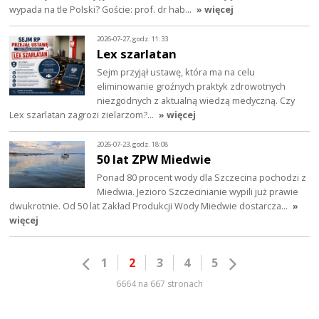
wypada na tle Polski? Goście: prof. dr hab…
» więcej
2026-07-27, godz. 11:33
Lex szarlatan
Sejm przyjął ustawę, która ma na celu
eliminowanie groźnych praktyk zdrowotnych
niezgodnych z aktualną wiedzą medyczną. Czy
Lex szarlatan zagrozi zielarzom?…
» więcej
2026-07-23, godz. 18:08
50 lat ZPW Miedwie
Ponad 80 procent wody dla Szczecina pochodzi z
Miedwia. Jezioro Szczecinianie wypili już prawie
dwukrotnie. Od 50 lat Zakład Produkcji Wody Miedwie dostarcza…
»
więcej
1
2
3
4
5
6664 na 667 stronach