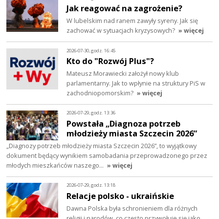
Jak reagować na zagrożenie?
W lubelskim nad ranem zawyły syreny. Jak się
zachować w sytuacjach kryzysowych?
» więcej
2026-07-30, godz. 16:45
Kto do "Rozwój Plus"?
Mateusz Morawiecki założył nowy klub
parlamentarny. Jak to wpłynie na struktury PiS w
zachodniopomorskim?
» więcej
2026-07-29, godz. 13:36
Powstała „Diagnoza potrzeb
młodzieży miasta Szczecin 2026”
„Diagnozy potrzeb młodzieży miasta Szczecin 2026”, to wyjątkowy
dokument będący wynikiem samobadania przeprowadzonego przez
młodych mieszkańców naszego…
» więcej
2026-07-29, godz. 13:18
Relacje polsko - ukraińskie
Dawna Polska była schronieniem dla różnych
religii i narodów, co często przywołuje się jako