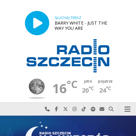
SŁUCHAJ TERAZ
BARRY WHITE - JUST THE
WAY YOU ARE
°C
jutro
pojutrze
16
°C
°C
20
24
Najlepiej po prostu do nas zadzwoń
Odwiedź nas na Facebook-u
Odwiedź nas na X
Odwiedź nas na Instagram-ie
Odwiedź nas na TikTok-u
Szukaj nas na Spotify
Wyślij do nas w
Szukaj