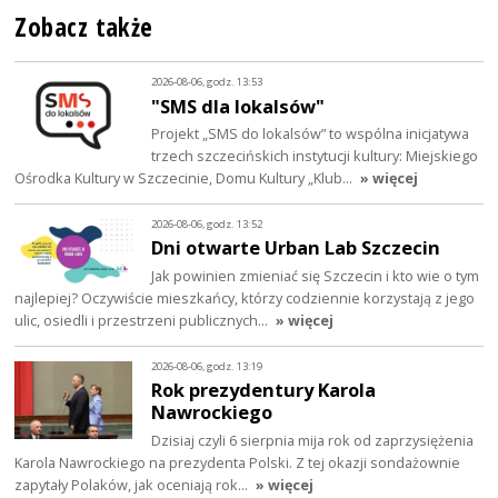
Zobacz także
2026-08-06, godz. 13:53
"SMS dla lokalsów"
Projekt „SMS do lokalsów” to wspólna inicjatywa
trzech szczecińskich instytucji kultury: Miejskiego
Ośrodka Kultury w Szczecinie, Domu Kultury „Klub…
» więcej
2026-08-06, godz. 13:52
Dni otwarte Urban Lab Szczecin
Jak powinien zmieniać się Szczecin i kto wie o tym
najlepiej? Oczywiście mieszkańcy, którzy codziennie korzystają z jego
ulic, osiedli i przestrzeni publicznych…
» więcej
2026-08-06, godz. 13:19
Rok prezydentury Karola
Nawrockiego
Dzisiaj czyli 6 sierpnia mija rok od zaprzysiężenia
Karola Nawrockiego na prezydenta Polski. Z tej okazji sondażownie
zapytały Polaków, jak oceniają rok…
» więcej