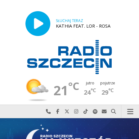
SŁUCHAJ TERAZ
KATHIA FEAT. LOR - ROSA
°C
jutro
pojutrze
21
°C
°C
24
29
Najlepiej po prostu do nas zadzwoń
Odwiedź nas na Facebook-u
Odwiedź nas na X
Odwiedź nas na Instagram-ie
Odwiedź nas na TikTok-u
Szukaj nas na Spotify
Wyślij do nas w
Szukaj