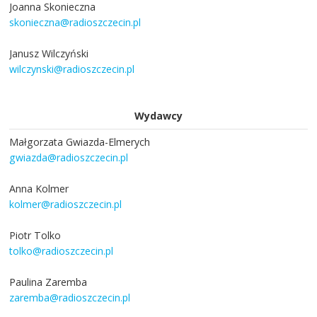
Joanna Skonieczna
skonieczna@radioszczecin.pl
Janusz Wilczyński
wilczynski@radioszczecin.pl
Wydawcy
Małgorzata Gwiazda-Elmerych
gwiazda@radioszczecin.pl
Anna Kolmer
kolmer@radioszczecin.pl
Piotr Tolko
tolko@radioszczecin.pl
Paulina Zaremba
zaremba@radioszczecin.pl