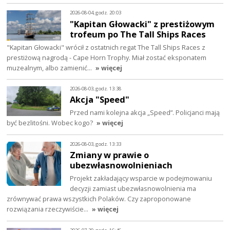
2026-08-04, godz. 20:03
"Kapitan Głowacki" z prestiżowym
trofeum po The Tall Ships Races
"Kapitan Głowacki" wrócił z ostatnich regat The Tall Ships Races z
prestiżową nagrodą - Cape Horn Trophy. Miał zostać eksponatem
muzealnym, albo zamienić…
» więcej
2026-08-03, godz. 13:38
Akcja "Speed"
Przed nami kolejna akcja „Speed”. Policjanci mają
być bezlitośni. Wobec kogo?
» więcej
2026-08-03, godz. 13:33
Zmiany w prawie o
ubezwłasnowolnieniach
Projekt zakładający wsparcie w podejmowaniu
decyzji zamiast ubezwłasnowolnienia ma
zrównywać prawa wszystkich Polaków. Czy zaproponowane
rozwiązania rzeczywiście…
» więcej