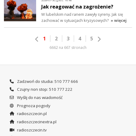
2026-07-30, godz. 16:46
Jak reagować na zagrożenie?
W lubelskim nad ranem zawyły syreny. Jak się
zachować w sytuacjach kryzysowych?
» więcej
1
2
3
4
5
6662 na 667 stronach
Zadzwoń do studia: 510 777 666
Czujny non stop: 510 777 222
Wyślij do nas wiadomość
Prognoza pogody
radioszczecin.pl
radioszczecinextra.pl
radioszczecin.tv