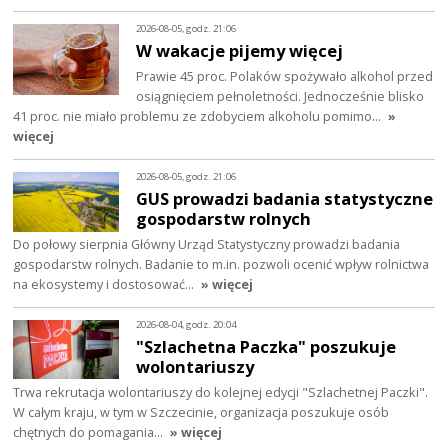
2026-08-05, godz. 21:06
W wakacje pijemy więcej
Prawie 45 proc. Polaków spożywało alkohol przed
osiągnięciem pełnoletności. Jednocześnie blisko
41 proc. nie miało problemu ze zdobyciem alkoholu pomimo…
»
więcej
2026-08-05, godz. 21:06
GUS prowadzi badania statystyczne
gospodarstw rolnych
Do połowy sierpnia Główny Urząd Statystyczny prowadzi badania
gospodarstw rolnych. Badanie to m.in. pozwoli ocenić wpływ rolnictwa
na ekosystemy i dostosować…
» więcej
2026-08-04, godz. 20:04
"Szlachetna Paczka" poszukuje
wolontariuszy
Trwa rekrutacja wolontariuszy do kolejnej edycji "Szlachetnej Paczki".
W całym kraju, w tym w Szczecinie, organizacja poszukuje osób
chętnych do pomagania…
» więcej