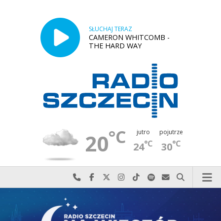
SŁUCHAJ TERAZ
CAMERON WHITCOMB -
THE HARD WAY
°C
jutro
pojutrze
20
°C
°C
24
30
Najlepiej po prostu do nas zadzwoń
Odwiedź nas na Facebook-u
Odwiedź nas na X
Odwiedź nas na Instagram-ie
Odwiedź nas na TikTok-u
Szukaj nas na Spotify
Wyślij do nas w
Szukaj