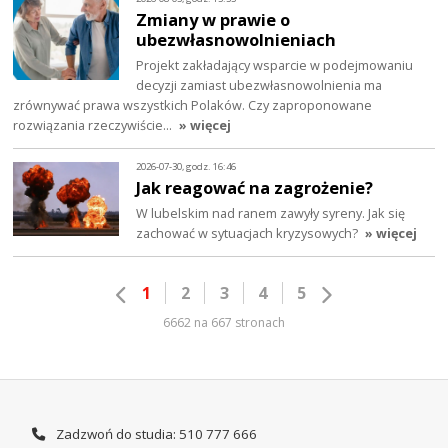
Zmiany w prawie o
ubezwłasnowolnieniach
Projekt zakładający wsparcie w podejmowaniu
decyzji zamiast ubezwłasnowolnienia ma
zrównywać prawa wszystkich Polaków. Czy zaproponowane
rozwiązania rzeczywiście…
» więcej
2026-07-30, godz. 16:46
Jak reagować na zagrożenie?
W lubelskim nad ranem zawyły syreny. Jak się
zachować w sytuacjach kryzysowych?
» więcej
1
2
3
4
5
6662 na 667 stronach
Zadzwoń do studia: 510 777 666