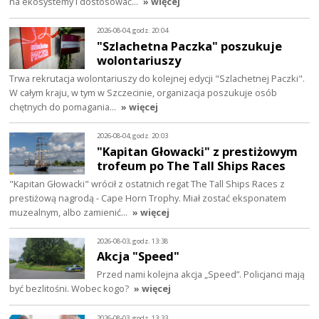
na ekosystemy i dostosować…
» więcej
2026-08-04, godz. 20:04
"Szlachetna Paczka" poszukuje
wolontariuszy
Trwa rekrutacja wolontariuszy do kolejnej edycji "Szlachetnej Paczki".
W całym kraju, w tym w Szczecinie, organizacja poszukuje osób
chętnych do pomagania…
» więcej
2026-08-04, godz. 20:03
"Kapitan Głowacki" z prestiżowym
trofeum po The Tall Ships Races
"Kapitan Głowacki" wrócił z ostatnich regat The Tall Ships Races z
prestiżową nagrodą - Cape Horn Trophy. Miał zostać eksponatem
muzealnym, albo zamienić…
» więcej
2026-08-03, godz. 13:38
Akcja "Speed"
Przed nami kolejna akcja „Speed”. Policjanci mają
być bezlitośni. Wobec kogo?
» więcej
2026-08-03, godz. 13:33