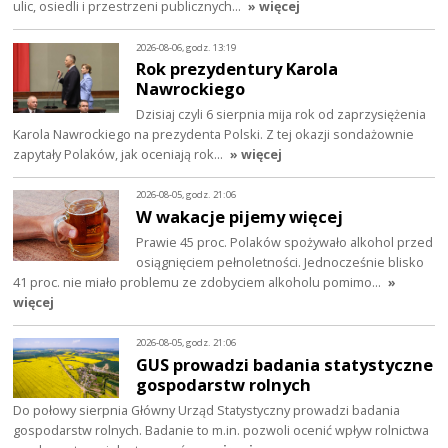
ulic, osiedli i przestrzeni publicznych…
» więcej
2026-08-06, godz. 13:19
Rok prezydentury Karola
Nawrockiego
Dzisiaj czyli 6 sierpnia mija rok od zaprzysiężenia
Karola Nawrockiego na prezydenta Polski. Z tej okazji sondażownie
zapytały Polaków, jak oceniają rok…
» więcej
2026-08-05, godz. 21:06
W wakacje pijemy więcej
Prawie 45 proc. Polaków spożywało alkohol przed
osiągnięciem pełnoletności. Jednocześnie blisko
41 proc. nie miało problemu ze zdobyciem alkoholu pomimo…
»
więcej
2026-08-05, godz. 21:06
GUS prowadzi badania statystyczne
gospodarstw rolnych
Do połowy sierpnia Główny Urząd Statystyczny prowadzi badania
gospodarstw rolnych. Badanie to m.in. pozwoli ocenić wpływ rolnictwa