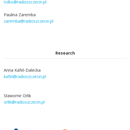
tolko@radioszczecin.pl
Paulina Zaremba
zaremba@radioszczecin.pl
Research
Anna Kafel-Dalecka
kafel@radioszczecin.pl
Sławomir Orlik
orlik@radioszczecin.pl