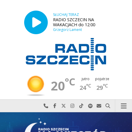
SŁUCHAJ TERAZ
RADIO SZCZECIN NA
WAKACJACH do 12:00
Grzegorz Lament
°C
jutro
pojutrze
20
°C
°C
24
29
Najlepiej po prostu do nas zadzwoń
Odwiedź nas na Facebook-u
Odwiedź nas na X
Odwiedź nas na Instagram-ie
Odwiedź nas na TikTok-u
Szukaj nas na Spotify
Wyślij do nas w
Szukaj