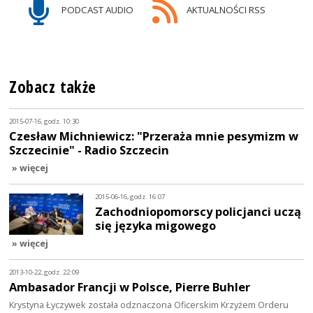
PODCAST AUDIO
AKTUALNOŚCI RSS
Zobacz także
2015-07-16, godz. 10:30
Czesław Michniewicz: "Przeraża mnie pesymizm w
Szczecinie" - Radio Szczecin
» więcej
2015-06-16, godz. 16:07
Zachodniopomorscy policjanci uczą
się języka migowego
» więcej
2013-10-22, godz. 22:09
Ambasador Francji w Polsce, Pierre Buhler
Krystyna Łyczywek została odznaczona Oficerskim Krzyżem Orderu