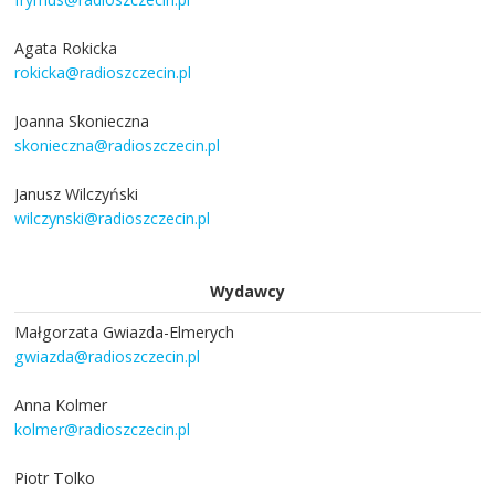
Agata Rokicka
rokicka@radioszczecin.pl
Joanna Skonieczna
skonieczna@radioszczecin.pl
Janusz Wilczyński
wilczynski@radioszczecin.pl
Wydawcy
Małgorzata Gwiazda-Elmerych
gwiazda@radioszczecin.pl
Anna Kolmer
kolmer@radioszczecin.pl
Piotr Tolko