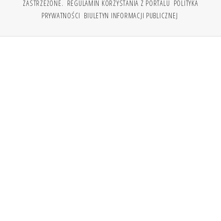
ZASTRZEŻONE.
REGULAMIN KORZYSTANIA Z PORTALU
POLITYKA
PRYWATNOŚCI
BIULETYN INFORMACJI PUBLICZNEJ