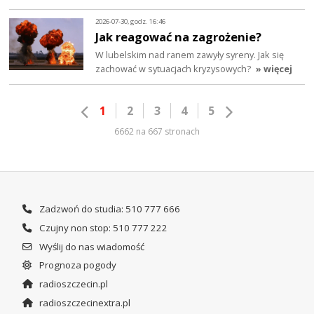
2026-07-30, godz. 16:46
Jak reagować na zagrożenie?
W lubelskim nad ranem zawyły syreny. Jak się
zachować w sytuacjach kryzysowych?
» więcej
1
2
3
4
5
6662 na 667 stronach
Zadzwoń do studia: 510 777 666
Czujny non stop: 510 777 222
Wyślij do nas wiadomość
Prognoza pogody
radioszczecin.pl
radioszczecinextra.pl