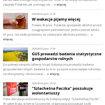
zapytały Polaków, jak oceniają rok…
» więcej
2026-08-05, godz. 21:06
W wakacje pijemy więcej
Prawie 45 proc. Polaków spożywało alkohol przed
osiągnięciem pełnoletności. Jednocześnie blisko
41 proc. nie miało problemu ze zdobyciem alkoholu pomimo…
»
więcej
2026-08-05, godz. 21:06
GUS prowadzi badania statystyczne
gospodarstw rolnych
Do połowy sierpnia Główny Urząd Statystyczny prowadzi badania
gospodarstw rolnych. Badanie to m.in. pozwoli ocenić wpływ rolnictwa
na ekosystemy i dostosować…
» więcej
2026-08-04, godz. 20:04
"Szlachetna Paczka" poszukuje
wolontariuszy
Trwa rekrutacja wolontariuszy do kolejnej edycji "Szlachetnej Paczki".
W całym kraju, w tym w Szczecinie, organizacja poszukuje osób