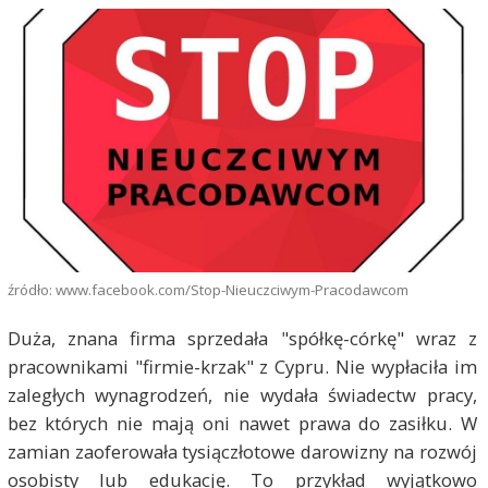
źródło: www.facebook.com/Stop-Nieuczciwym-Pracodawcom
Duża, znana firma sprzedała "spółkę-córkę" wraz z
pracownikami "firmie-krzak" z Cypru. Nie wypłaciła im
zaległych wynagrodzeń, nie wydała świadectw pracy,
bez których nie mają oni nawet prawa do zasiłku. W
zamian zaoferowała tysiączłotowe darowizny na rozwój
osobisty lub edukację. To przykład wyjątkowo