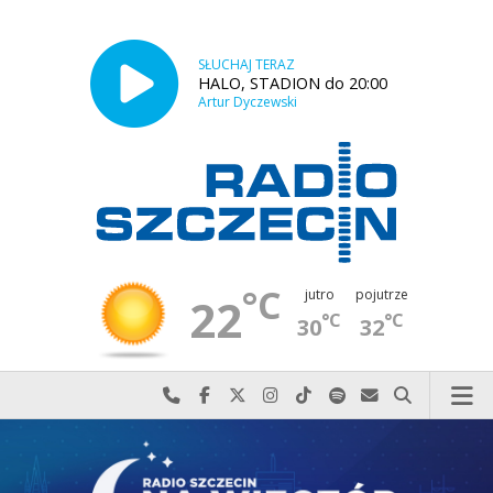
SŁUCHAJ TERAZ
HALO, STADION do 20:00
Artur Dyczewski
°C
jutro
pojutrze
22
°C
°C
30
32
Najlepiej po prostu do nas zadzwoń
Odwiedź nas na Facebook-u
Odwiedź nas na X
Odwiedź nas na Instagram-ie
Odwiedź nas na TikTok-u
Szukaj nas na Spotify
Wyślij do nas w
Szukaj