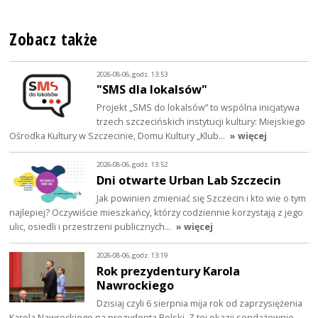
Zobacz także
2026-08-06, godz. 13:53
"SMS dla lokalsów"
Projekt „SMS do lokalsów” to wspólna inicjatywa
trzech szczecińskich instytucji kultury: Miejskiego
Ośrodka Kultury w Szczecinie, Domu Kultury „Klub…
» więcej
2026-08-06, godz. 13:52
Dni otwarte Urban Lab Szczecin
Jak powinien zmieniać się Szczecin i kto wie o tym
najlepiej? Oczywiście mieszkańcy, którzy codziennie korzystają z jego
ulic, osiedli i przestrzeni publicznych…
» więcej
2026-08-06, godz. 13:19
Rok prezydentury Karola
Nawrockiego
Dzisiaj czyli 6 sierpnia mija rok od zaprzysiężenia
Karola Nawrockiego na prezydenta Polski. Z tej okazji sondażownie