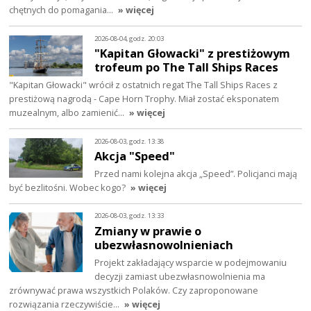
chętnych do pomagania…
» więcej
2026-08-04, godz. 20:03
"Kapitan Głowacki" z prestiżowym
trofeum po The Tall Ships Races
"Kapitan Głowacki" wrócił z ostatnich regat The Tall Ships Races z
prestiżową nagrodą - Cape Horn Trophy. Miał zostać eksponatem
muzealnym, albo zamienić…
» więcej
2026-08-03, godz. 13:38
Akcja "Speed"
Przed nami kolejna akcja „Speed”. Policjanci mają
być bezlitośni. Wobec kogo?
» więcej
2026-08-03, godz. 13:33
Zmiany w prawie o
ubezwłasnowolnieniach
Projekt zakładający wsparcie w podejmowaniu
decyzji zamiast ubezwłasnowolnienia ma
zrównywać prawa wszystkich Polaków. Czy zaproponowane
rozwiązania rzeczywiście…
» więcej