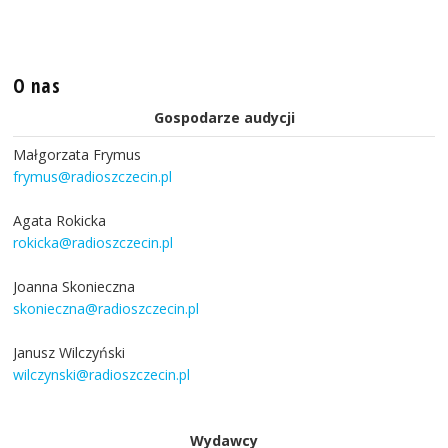
O nas
Gospodarze audycji
Małgorzata Frymus
frymus@radioszczecin.pl
Agata Rokicka
rokicka@radioszczecin.pl
Joanna Skonieczna
skonieczna@radioszczecin.pl
Janusz Wilczyński
wilczynski@radioszczecin.pl
Wydawcy