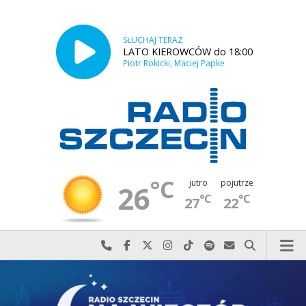
SŁUCHAJ TERAZ
LATO KIEROWCÓW do 18:00
Piotr Rokicki, Maciej Papke
°C
jutro
pojutrze
26
°C
°C
27
22
Najlepiej po prostu do nas zadzwoń
Odwiedź nas na Facebook-u
Odwiedź nas na X
Odwiedź nas na Instagram-ie
Odwiedź nas na TikTok-u
Szukaj nas na Spotify
Wyślij do nas w
Szukaj