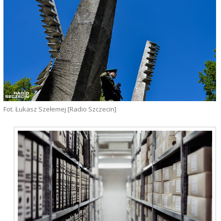
Fot. Łukasz Szełemej [Radio Szczecin]