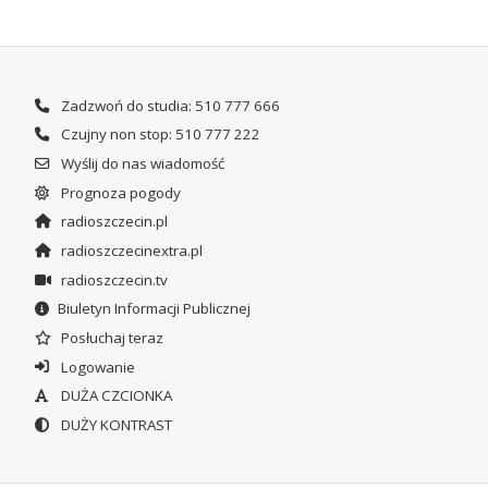
Zadzwoń do studia: 510 777 666
Czujny non stop: 510 777 222
Wyślij do nas wiadomość
Prognoza pogody
radioszczecin.pl
radioszczecinextra.pl
radioszczecin.tv
Biuletyn Informacji Publicznej
Posłuchaj teraz
Logowanie
DUŻA CZCIONKA
DUŻY KONTRAST