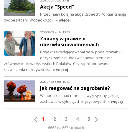
2026-08-03, godz. 13:38
Akcja "Speed"
Przed nami kolejna akcja „Speed”. Policjanci mają
być bezlitośni. Wobec kogo?
» więcej
2026-08-03, godz. 13:33
Zmiany w prawie o
ubezwłasnowolnieniach
Projekt zakładający wsparcie w podejmowaniu
decyzji zamiast ubezwłasnowolnienia ma
zrównywać prawa wszystkich Polaków. Czy zaproponowane
rozwiązania rzeczywiście…
» więcej
2026-07-30, godz. 16:46
Jak reagować na zagrożenie?
W lubelskim nad ranem zawyły syreny. Jak się
zachować w sytuacjach kryzysowych?
» więcej
1
2
3
4
5
6662 na 667 stronach