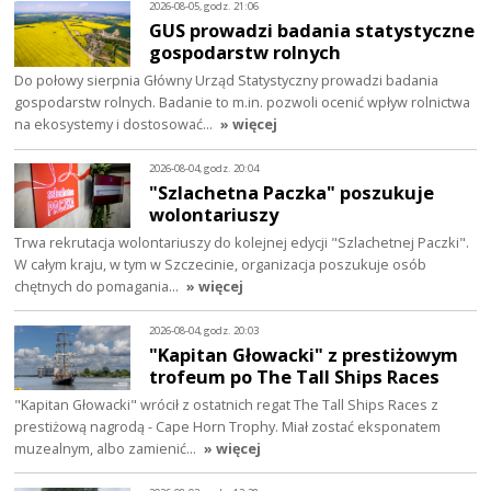
2026-08-05, godz. 21:06
GUS prowadzi badania statystyczne
gospodarstw rolnych
Do połowy sierpnia Główny Urząd Statystyczny prowadzi badania
gospodarstw rolnych. Badanie to m.in. pozwoli ocenić wpływ rolnictwa
na ekosystemy i dostosować…
» więcej
2026-08-04, godz. 20:04
"Szlachetna Paczka" poszukuje
wolontariuszy
Trwa rekrutacja wolontariuszy do kolejnej edycji "Szlachetnej Paczki".
W całym kraju, w tym w Szczecinie, organizacja poszukuje osób
chętnych do pomagania…
» więcej
2026-08-04, godz. 20:03
"Kapitan Głowacki" z prestiżowym
trofeum po The Tall Ships Races
"Kapitan Głowacki" wrócił z ostatnich regat The Tall Ships Races z
prestiżową nagrodą - Cape Horn Trophy. Miał zostać eksponatem
muzealnym, albo zamienić…
» więcej