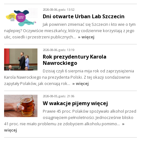
2026-08-06, godz. 13:52
Dni otwarte Urban Lab Szczecin
Jak powinien zmieniać się Szczecin i kto wie o tym
najlepiej? Oczywiście mieszkańcy, którzy codziennie korzystają z jego
ulic, osiedli i przestrzeni publicznych…
» więcej
2026-08-06, godz. 13:19
Rok prezydentury Karola
Nawrockiego
Dzisiaj czyli 6 sierpnia mija rok od zaprzysiężenia
Karola Nawrockiego na prezydenta Polski. Z tej okazji sondażownie
zapytały Polaków, jak oceniają rok…
» więcej
2026-08-05, godz. 21:06
W wakacje pijemy więcej
Prawie 45 proc. Polaków spożywało alkohol przed
osiągnięciem pełnoletności. Jednocześnie blisko
41 proc. nie miało problemu ze zdobyciem alkoholu pomimo…
»
więcej