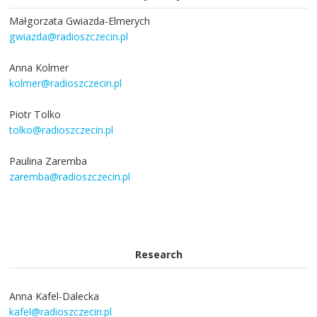
Małgorzata Gwiazda-Elmerych
gwiazda@radioszczecin.pl
Anna Kolmer
kolmer@radioszczecin.pl
Piotr Tolko
tolko@radioszczecin.pl
Paulina Zaremba
zaremba@radioszczecin.pl
Research
Anna Kafel-Dalecka
kafel@radioszczecin.pl