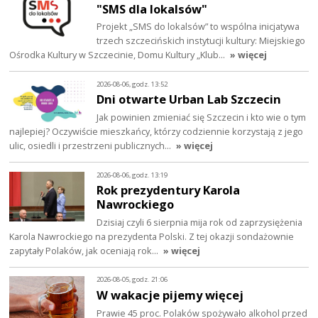
"SMS dla lokalsów"
Projekt „SMS do lokalsów” to wspólna inicjatywa
trzech szczecińskich instytucji kultury: Miejskiego
Ośrodka Kultury w Szczecinie, Domu Kultury „Klub…
» więcej
2026-08-06, godz. 13:52
Dni otwarte Urban Lab Szczecin
Jak powinien zmieniać się Szczecin i kto wie o tym
najlepiej? Oczywiście mieszkańcy, którzy codziennie korzystają z jego
ulic, osiedli i przestrzeni publicznych…
» więcej
2026-08-06, godz. 13:19
Rok prezydentury Karola
Nawrockiego
Dzisiaj czyli 6 sierpnia mija rok od zaprzysiężenia
Karola Nawrockiego na prezydenta Polski. Z tej okazji sondażownie
zapytały Polaków, jak oceniają rok…
» więcej
2026-08-05, godz. 21:06
W wakacje pijemy więcej
Prawie 45 proc. Polaków spożywało alkohol przed