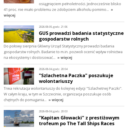
osiągnięciem pełnoletności. Jednocześnie blisko
41 proc. nie miało problemu ze zdobyciem alkoholu pomimo…
»
więcej
2026-08-05, godz. 21:06
GUS prowadzi badania statystyczne
gospodarstw rolnych
Do połowy sierpnia Główny Urząd Statystyczny prowadzi badania
gospodarstw rolnych. Badanie to m.in. pozwoli ocenić wpływ rolnictwa
na ekosystemy i dostosować…
» więcej
2026-08-04, godz. 20:04
"Szlachetna Paczka" poszukuje
wolontariuszy
Trwa rekrutacja wolontariuszy do kolejnej edycji "Szlachetnej Paczki".
W całym kraju, w tym w Szczecinie, organizacja poszukuje osób
chętnych do pomagania…
» więcej
2026-08-04, godz. 20:03
"Kapitan Głowacki" z prestiżowym
trofeum po The Tall Ships Races