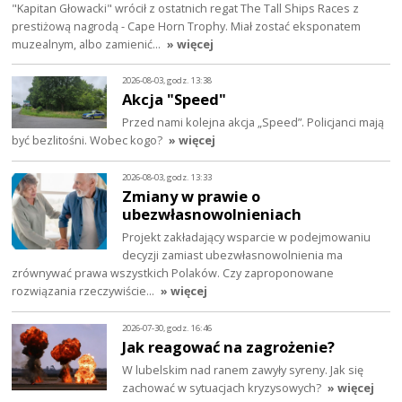
"Kapitan Głowacki" wrócił z ostatnich regat The Tall Ships Races z
prestiżową nagrodą - Cape Horn Trophy. Miał zostać eksponatem
muzealnym, albo zamienić…
» więcej
2026-08-03, godz. 13:38
Akcja "Speed"
Przed nami kolejna akcja „Speed”. Policjanci mają
być bezlitośni. Wobec kogo?
» więcej
2026-08-03, godz. 13:33
Zmiany w prawie o
ubezwłasnowolnieniach
Projekt zakładający wsparcie w podejmowaniu
decyzji zamiast ubezwłasnowolnienia ma
zrównywać prawa wszystkich Polaków. Czy zaproponowane
rozwiązania rzeczywiście…
» więcej
2026-07-30, godz. 16:46
Jak reagować na zagrożenie?
W lubelskim nad ranem zawyły syreny. Jak się
zachować w sytuacjach kryzysowych?
» więcej