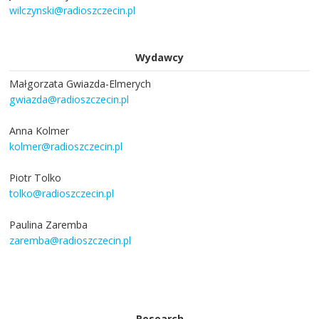
wilczynski@radioszczecin.pl
Wydawcy
Małgorzata Gwiazda-Elmerych
gwiazda@radioszczecin.pl
Anna Kolmer
kolmer@radioszczecin.pl
Piotr Tolko
tolko@radioszczecin.pl
Paulina Zaremba
zaremba@radioszczecin.pl
Research