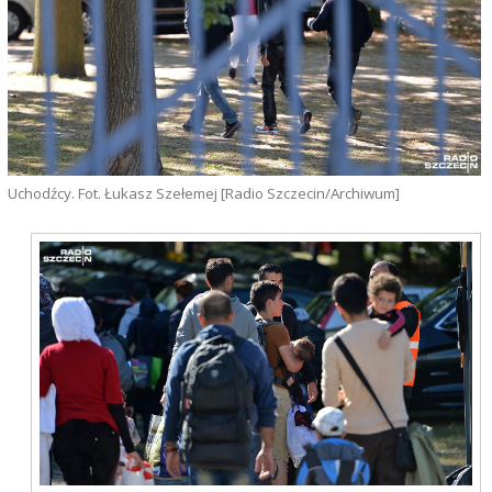
Uchodźcy. Fot. Łukasz Szełemej [Radio Szczecin/Archiwum]