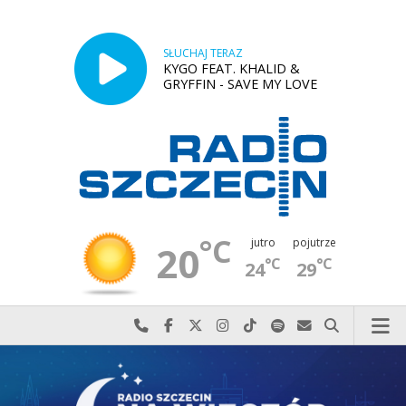
SŁUCHAJ TERAZ
KYGO FEAT. KHALID &
GRYFFIN - SAVE MY LOVE
°C
jutro
pojutrze
20
°C
°C
24
29
Najlepiej po prostu do nas zadzwoń
Odwiedź nas na Facebook-u
Odwiedź nas na X
Odwiedź nas na Instagram-ie
Odwiedź nas na TikTok-u
Szukaj nas na Spotify
Wyślij do nas w
Szukaj