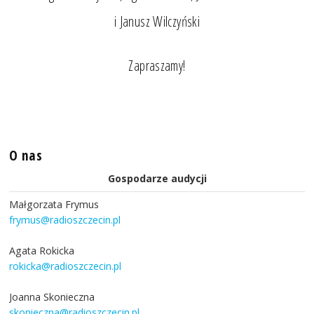
i Janusz Wilczyński
Zapraszamy!
O nas
Gospodarze audycji
Małgorzata Frymus
frymus@radioszczecin.pl
Agata Rokicka
rokicka@radioszczecin.pl
Joanna Skonieczna
skonieczna@radioszczecin.pl