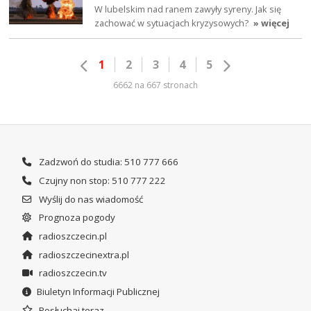
W lubelskim nad ranem zawyły syreny. Jak się
zachować w sytuacjach kryzysowych?
» więcej
1
2
3
4
5
6662 na 667 stronach
Zadzwoń do studia: 510 777 666
Czujny non stop: 510 777 222
Wyślij do nas wiadomość
Prognoza pogody
radioszczecin.pl
radioszczecinextra.pl
radioszczecin.tv
Biuletyn Informacji Publicznej
Posłuchaj teraz