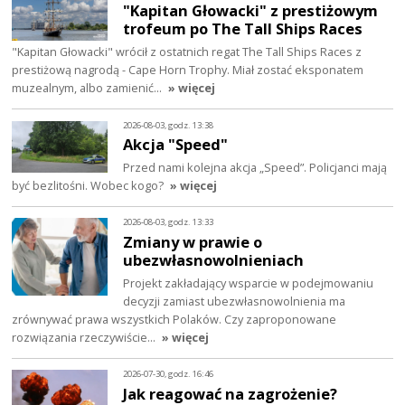
"Kapitan Głowacki" z prestiżowym
trofeum po The Tall Ships Races
"Kapitan Głowacki" wrócił z ostatnich regat The Tall Ships Races z
prestiżową nagrodą - Cape Horn Trophy. Miał zostać eksponatem
muzealnym, albo zamienić…
» więcej
2026-08-03, godz. 13:38
Akcja "Speed"
Przed nami kolejna akcja „Speed”. Policjanci mają
być bezlitośni. Wobec kogo?
» więcej
2026-08-03, godz. 13:33
Zmiany w prawie o
ubezwłasnowolnieniach
Projekt zakładający wsparcie w podejmowaniu
decyzji zamiast ubezwłasnowolnienia ma
zrównywać prawa wszystkich Polaków. Czy zaproponowane
rozwiązania rzeczywiście…
» więcej
2026-07-30, godz. 16:46
Jak reagować na zagrożenie?