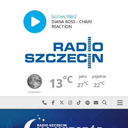
SŁUCHAJ TERAZ
DIANA ROSS - CHAIN
REACTION
°C
jutro
pojutrze
13
°C
°C
27
22
Najlepiej po prostu do nas zadzwoń
Odwiedź nas na Facebook-u
Odwiedź nas na X
Odwiedź nas na Instagram-ie
Odwiedź nas na TikTok-u
Szukaj nas na Spotify
Wyślij do nas w
Szukaj