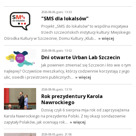
2026-08-06, godz. 13:53
"SMS dla lokalsów"
Projekt „SMS do lokalsów” to wspólna inicjatywa
trzech szczecińskich instytucji kultury: Miejskiego
Ośrodka Kultury w Szczecinie, Domu Kultury „Klub…
» więcej
2026-08-06, godz. 13:52
Dni otwarte Urban Lab Szczecin
Jak powinien zmieniać się Szczecin i kto wie o tym
najlepiej? Oczywiście mieszkańcy, którzy codziennie korzystają z jego
ulic, osiedli i przestrzeni publicznych…
» więcej
2026-08-06, godz. 13:19
Rok prezydentury Karola
Nawrockiego
Dzisiaj czyli 6 sierpnia mija rok od zaprzysiężenia
Karola Nawrockiego na prezydenta Polski. Z tej okazji sondażownie
zapytały Polaków, jak oceniają rok…
» więcej
2026-08-05, godz. 21:06