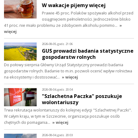
W wakacje pijemy więcej
Prawie 45 proc. Polaków spożywało alkohol przed
osiągnięciem pełnoletności. Jednocześnie blisko
41 proc. nie miało problemu ze zdobyciem alkoholu pomimo…
»
więcej
2026-08-05, godz. 21:06
GUS prowadzi badania statystyczne
gospodarstw rolnych
Do połowy sierpnia Główny Urząd Statystyczny prowadzi badania
gospodarstw rolnych. Badanie to m.in. pozwoli ocenić wpływ rolnictwa
na ekosystemy i dostosować…
» więcej
2026-08-04, godz. 20:04
"Szlachetna Paczka" poszukuje
wolontariuszy
Trwa rekrutacja wolontariuszy do kolejnej edycji "Szlachetnej Paczki".
W całym kraju, w tym w Szczecinie, organizacja poszukuje osób
chętnych do pomagania…
» więcej
2026-08-04, godz. 20:03