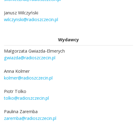
Janusz Wilczyński
wilczynski@radioszczecin.pl
Wydawcy
Małgorzata Gwiazda-Elmerych
gwiazda@radioszczecin.pl
Anna Kolmer
kolmer@radioszczecin.pl
Piotr Tolko
tolko@radioszczecin.pl
Paulina Zaremba
zaremba@radioszczecin.pl