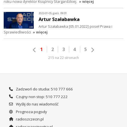
roku nowa dyrektor Książnicy Stargardzkiej.
» więcej
2022-01-05, godz. 09:01
Artur Szałabawka
Artur Szałabawka [05.01.2022] poseł Prawa i
Sprawiedliwości
» więcej
1
2
3
4
5
215 na 22 stronach
Zadzwoń do studia: 510 777 666
Czujny non stop: 510 777 222
Wyślij do nas wiadomość
Prognoza pogody
radioszczecin.pl
radioszczecinextra.pl