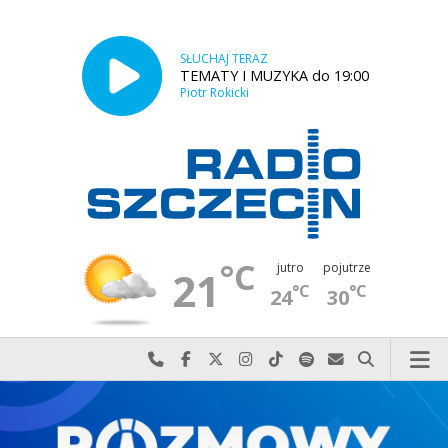
SŁUCHAJ TERAZ
TEMATY I MUZYKA do 19:00
Piotr Rokicki
°C
jutro
pojutrze
21
°C
°C
24
30
Najlepiej po prostu do nas zadzwoń
Odwiedź nas na Facebook-u
Odwiedź nas na X
Odwiedź nas na Instagram-ie
Odwiedź nas na TikTok-u
Szukaj nas na Spotify
Wyślij do nas w
Szukaj