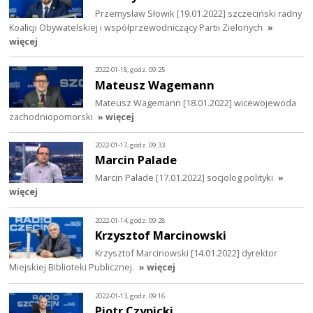
Przemysław Słowik [19.01.2022] szczeciński radny
Koalicji Obywatelskiej i współprzewodniczący Partii Zielonych
»
więcej
2022-01-18, godz. 09:25
Mateusz Wagemann
Mateusz Wagemann [18.01.2022] wicewojewoda
zachodniopomorski
» więcej
2022-01-17, godz. 09:33
Marcin Palade
Marcin Palade [17.01.2022] socjolog polityki
»
więcej
2022-01-14, godz. 09:28
Krzysztof Marcinowski
Krzysztof Marcinowski [14.01.2022] dyrektor
Miejskiej Biblioteki Publicznej.
» więcej
2022-01-13, godz. 09:16
Piotr Czypicki