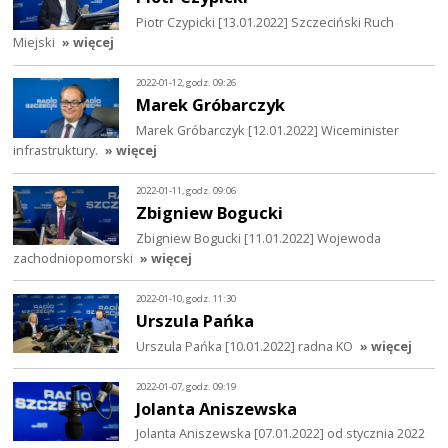
Piotr Czypicki [13.01.2022] Szczeciński Ruch
Miejski
» więcej
2022-01-12, godz. 09:26
Marek Gróbarczyk
Marek Gróbarczyk [12.01.2022] Wiceminister
infrastruktury.
» więcej
2022-01-11, godz. 09:06
Zbigniew Bogucki
Zbigniew Bogucki [11.01.2022] Wojewoda
zachodniopomorski
» więcej
2022-01-10, godz. 11:30
Urszula Pańka
Urszula Pańka [10.01.2022] radna KO
» więcej
2022-01-07, godz. 09:19
Jolanta Aniszewska
Jolanta Aniszewska [07.01.2022] od stycznia 2022