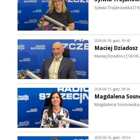
Sylwia Trojanowska [19
2026-06-18, godz. 09:40
Maciej Dziadosz
Maciej Dziadosz [18.06.
2026-06-17, godz. 09:26
Magdalena Sosn
Magdalena Sosnowska [
2026-06-16, godz. 09:04