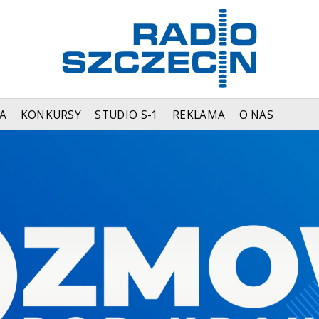
A
KONKURSY
STUDIO S-1
REKLAMA
O NAS