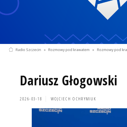
Radio Szczecin
»
Rozmowy pod krawatem
»
Rozmowy pod kra
Dariusz Głogowski
2026-03-18
WOJCIECH OCHRYMIUK