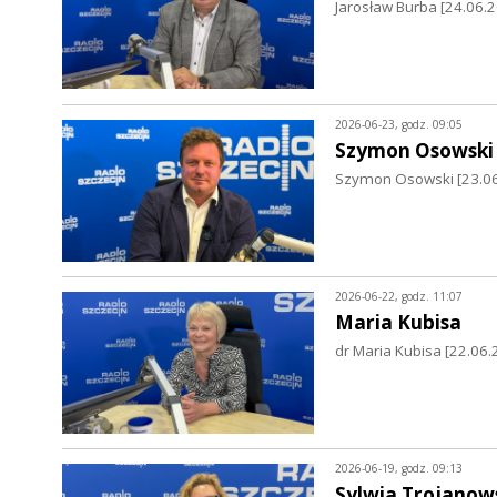
Jarosław Burba [24.06.
2026-06-23, godz. 09:05
Szymon Osowski
Szymon Osowski [23.06.
2026-06-22, godz. 11:07
Maria Kubisa
dr Maria Kubisa [22.06.
2026-06-19, godz. 09:13
Sylwia Trojanow