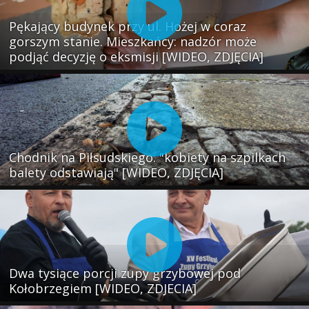
Pękający budynek przy ul. Hożej w coraz
gorszym stanie. Mieszkańcy: nadzór może
podjąć decyzję o eksmisji [WIDEO, ZDJĘCIA]
Chodnik na Piłsudskiego: "kobiety na szpilkach
balety odstawiają" [WIDEO, ZDJĘCIA]
Dwa tysiące porcji zupy grzybowej pod
Kołobrzegiem [WIDEO, ZDJECIA]