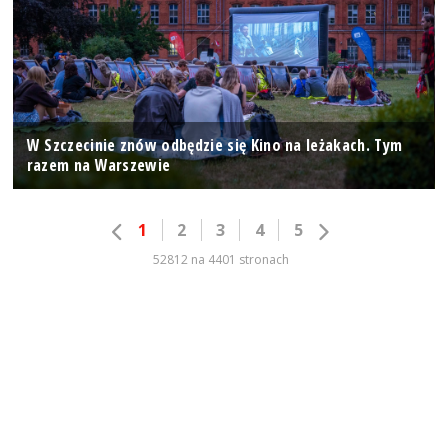
W Szczecinie znów odbędzie się Kino na leżakach. Tym
razem na Warszewie
1
2
3
4
5
52812 na 4401 stronach