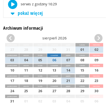
serwis z godziny 16:29
pokaż więcej
Archiwum informacji
sierpień 2026
poniedziałek
wtorek
środa
czwartek
piątek
sobota
niedziela
27
28
29
30
31
01
02
poniedziałek
wtorek
środa
czwartek
piątek
sobota
niedziela
03
04
05
06
07
08
09
poniedziałek
wtorek
środa
czwartek
piątek
sobota
niedziela
10
11
12
13
14
15
16
poniedziałek
wtorek
środa
czwartek
piątek
sobota
niedziela
17
18
19
20
21
22
23
poniedziałek
wtorek
środa
czwartek
piątek
sobota
niedziela
24
25
26
27
28
29
30
poniedziałek
wtorek
środa
czwartek
piątek
sobota
niedziela
31
01
02
03
04
05
06