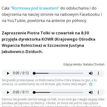
Cała
"Rozmowa pod krawatem"
do odsłuchania i do
obejrzenia na naszej stronie na radiowym Facebooku i
na YouTubie, powtórka na antenie po północy.
Zaproszenie Piotra Tolki w czwartek na 8:30
przyjęła dyrektorka KOWR (Krajowego Ośrodka
Wsparcia Rolnictwa) w Szczecinie Justyna
Jakubowicz-Dziduch.
Edycja tekstu: Natalia Chodań
Głogowski przekonywał, że Elektrownia Dolna Odra stawia na gaz, a to
oznacza, że uzależniamy się od dostaw, gdy mamy swój węgiel.
Dariusz Głogowski zwrócił uwagę na fakt, że po energię z węgla sięgają takie
państwa jak Japonia czy Niemcy. I dodał, że może nie jest to najczystsza
energia, ale w Dolnej Odrze nie jest też tak brudna, jak chociażby w latach