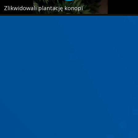
Zlikwidowali plantację konopi