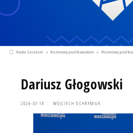
Radio Szczecin
»
Rozmowy pod krawatem
»
Rozmowy pod kra
Dariusz Głogowski
2026-03-18
WOJCIECH OCHRYMIUK