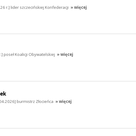
6 r.] lider szczecińskiej Konfederacji
» więcej
.] poseł Koalicji Obywatelskiej
» więcej
dek
04.2026] burmistrz Złocieńca
» więcej