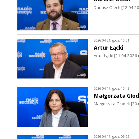
Dariusz Olech [22.04.202
2026-04-21, godz. 10:01
Artur Łącki
Artur Łącki [21.04.2026 r
2026-04-17, godz. 10:42
Małgorzata Gło
Małgorzata Głodek [20.
2026-04-17, godz. 09:22