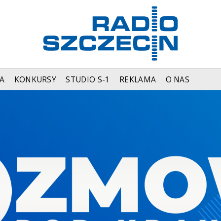
A
KONKURSY
STUDIO S-1
REKLAMA
O NAS