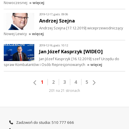
Nowoczesnej
» więcej
2019-12-17, godz. 09:06
Andrzej Szejna
Andrzej Szejna [17.12.2019] wiceprzewodniczący
Nowej Lewicy
» więcej
2019-12-16, godz. 10:12
Jan Józef Kasprzyk [WIDEO]
Jan Józef Kasprzyk [16.12.2019] szef Urzędu do
spraw Kombatantów i Osób Represjonowanych
» więcej
1
2
3
4
5
201 na 21 stronach
Zadzwoń do studia: 510 777 666