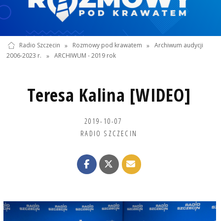
Radio Szczecin
»
Rozmowy pod krawatem
»
Archiwum audycji
2006-2023 r.
»
ARCHIWUM - 2019 rok
Teresa Kalina [WIDEO]
2019-10-07
RADIO SZCZECIN