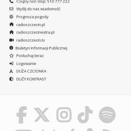
Czujny non stop: 510 777 222
Wyślij do nas wiadomość
Prognoza pogody
radioszczecin.pl
radioszczecinextra.pl
radioszczecin.tv
Biuletyn Informacji Publicznej
Posłuchaj teraz
Logowanie
DUŻA CZCIONKA
DUŻY KONTRAST