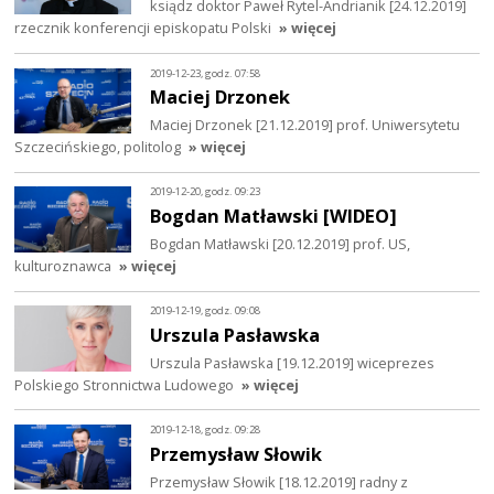
ksiądz doktor Paweł Rytel-Andrianik [24.12.2019]
rzecznik konferencji episkopatu Polski
» więcej
2019-12-23, godz. 07:58
Maciej Drzonek
Maciej Drzonek [21.12.2019] prof. Uniwersytetu
Szczecińskiego, politolog
» więcej
2019-12-20, godz. 09:23
Bogdan Matławski [WIDEO]
Bogdan Matławski [20.12.2019] prof. US,
kulturoznawca
» więcej
2019-12-19, godz. 09:08
Urszula Pasławska
Urszula Pasławska [19.12.2019] wiceprezes
Polskiego Stronnictwa Ludowego
» więcej
2019-12-18, godz. 09:28
Przemysław Słowik
Przemysław Słowik [18.12.2019] radny z