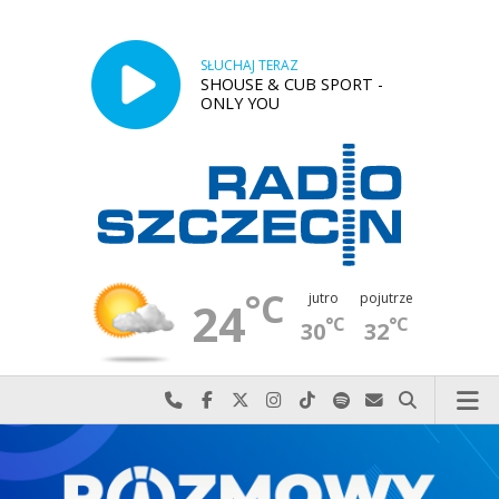
SŁUCHAJ TERAZ
SHOUSE & CUB SPORT -
ONLY YOU
°C
jutro
pojutrze
24
°C
°C
30
32
Najlepiej po prostu do nas zadzwoń
Odwiedź nas na Facebook-u
Odwiedź nas na X
Odwiedź nas na Instagram-ie
Odwiedź nas na TikTok-u
Szukaj nas na Spotify
Wyślij do nas w
Szukaj