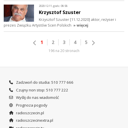
2020-12-11, godz. 08:58
Krzysztof Szuster
Krzysztof Szuster [11.12.2020] aktor, reżyser i
prezes Związku Artystów Scen Polskich
» więcej
1
2
3
4
5
196 na 20 stronach
Zadzwoń do studia: 510 777 666
Czujny non stop: 510 777 222
Wyślij do nas wiadomość
Prognoza pogody
radioszczecin.pl
radioszczecinextra.pl