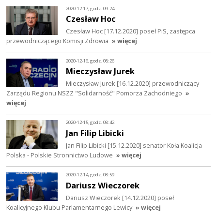
2020-12-17, godz. 09:24
Czesław Hoc
Czesław Hoc [17.12.2020] poseł PiS, zastępca
przewodniczącego Komisji Zdrowia
» więcej
2020-12-16, godz. 08:26
Mieczysław Jurek
Mieczysław Jurek [16.12.2020] przewodniczący
Zarządu Regionu NSZZ "Solidarność" Pomorza Zachodniego
»
więcej
2020-12-15, godz. 08:42
Jan Filip Libicki
Jan Filip Libicki [15.12.2020] senator Koła Koalicja
Polska - Polskie Stronnictwo Ludowe
» więcej
2020-12-14, godz. 08:59
Dariusz Wieczorek
Dariusz Wieczorek [14.12.2020] poseł
Koalicyjnego Klubu Parlamentarnego Lewicy
» więcej