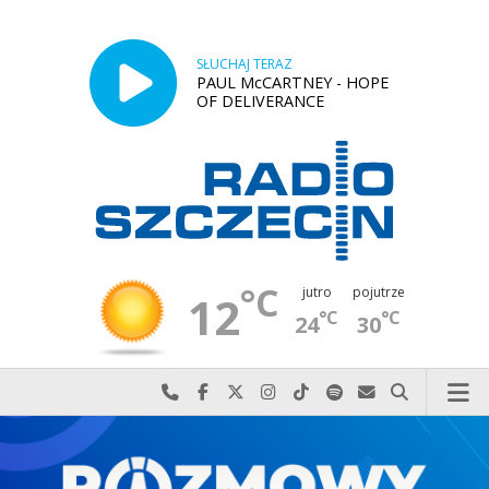
SŁUCHAJ TERAZ
PAUL McCARTNEY - HOPE
OF DELIVERANCE
°C
jutro
pojutrze
12
°C
°C
24
30
Najlepiej po prostu do nas zadzwoń
Odwiedź nas na Facebook-u
Odwiedź nas na X
Odwiedź nas na Instagram-ie
Odwiedź nas na TikTok-u
Szukaj nas na Spotify
Wyślij do nas w
Szukaj