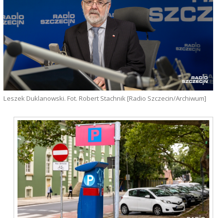
Leszek Duklanowski. Fot. Robert Stachnik [Radio Szczecin/Archiwum]