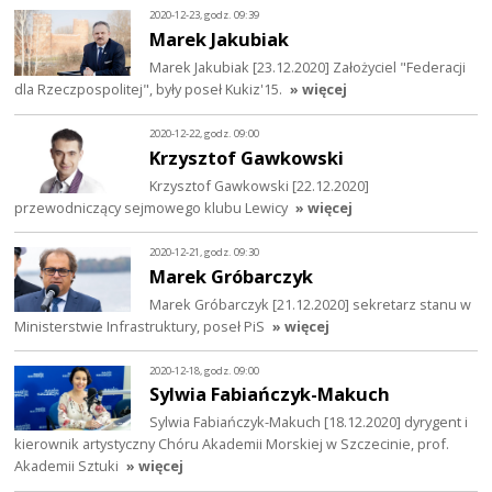
2020-12-23, godz. 09:39
Marek Jakubiak
Marek Jakubiak [23.12.2020] Założyciel "Federacji
dla Rzeczpospolitej", były poseł Kukiz'15.
» więcej
2020-12-22, godz. 09:00
Krzysztof Gawkowski
Krzysztof Gawkowski [22.12.2020]
przewodniczący sejmowego klubu Lewicy
» więcej
2020-12-21, godz. 09:30
Marek Gróbarczyk
Marek Gróbarczyk [21.12.2020] sekretarz stanu w
Ministerstwie Infrastruktury, poseł PiS
» więcej
2020-12-18, godz. 09:00
Sylwia Fabiańczyk-Makuch
Sylwia Fabiańczyk-Makuch [18.12.2020] dyrygent i
kierownik artystyczny Chóru Akademii Morskiej w Szczecinie, prof.
Akademii Sztuki
» więcej