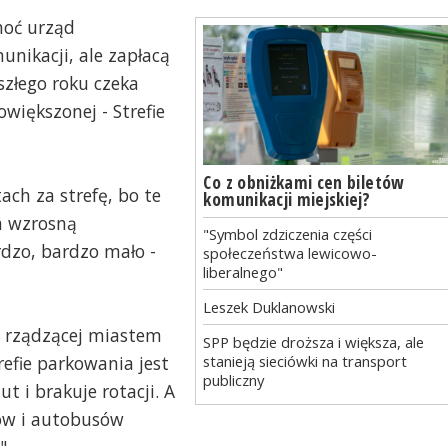
hoć urząd
nikacji, ale zapłacą
szłego roku czeka
większonej - Strefie
Co z obniżkami cen biletów
ach za strefę, bo te
komunikacji miejskiej?
a wzrosną
"Symbol zdziczenia części
rdzo, bardzo mało -
społeczeństwa lewicowo-
liberalnego"
Leszek Duklanowski
h rządzącej miastem
SPP będzie droższa i większa, ale
stanieją sieciówki na transport
refie parkowania jest
publiczny
t i brakuje rotacji. A
jów i autobusów
".