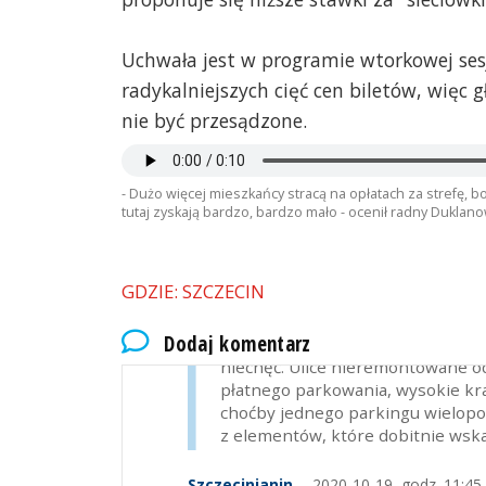
Uchwała jest w programie wtorkowej sesj
radykalniejszych cięć cen biletów, więc
nie być przesądzone.
- Dużo więcej mieszkańcy stracą na opłatach za strefę, 
tutaj zyskają bardzo, bardzo mało - ocenił radny Duklano
GDZIE: SZCZECIN
Stetinensis
2020-10-19, godz. 10:31
Dodaj komentarz
Szczecin jest miastem, które naj
niechęć. Ulice nieremontowane o
płatnego parkowania, wysokie kra
choćby jednego parkingu wielopo
z elementów, które dobitnie wska
Szczecinianin
2020-10-19, godz. 11:45