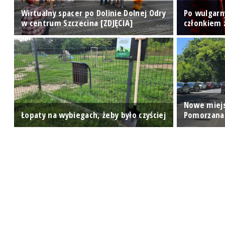
Wirtualny spacer po Dolinie Dolnej Odry
Po wulgarny
w centrum Szczecina [ZDJĘCIA]
członkiem 
o,
Nowe miejs
Łopaty na wybiegach, żeby było czyściej
Pomorzanac