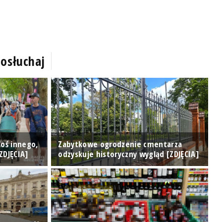
osłuchaj
M
Coś innego,
Zabytkowe ogrodzenie cmentarza
p
ZDJĘCIA]
odzyskuje historyczny wygląd [ZDJĘCIA]
p