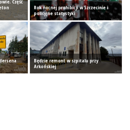
owie. Część
beton
Rok nocnej prohibicji w Szczecinie i
T
policyjne statystyki
o
ndersena
Będzie remont w szpitalu przy
H
Arkońskiej
p