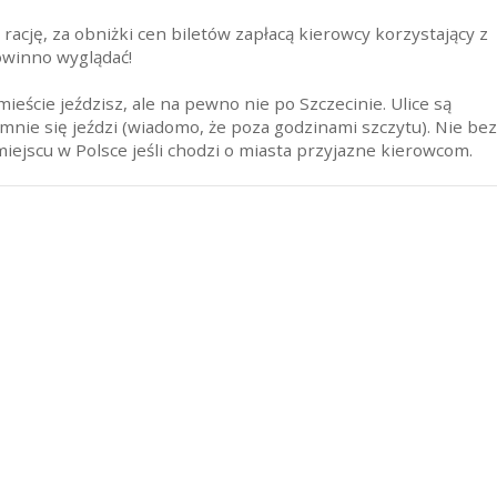
ację, za obniżki cen biletów zapłacą kierowcy korzystający z
powinno wyglądać!
ieście jeździsz, ale na pewno nie po Szczecinie. Ulice są
jemnie się jeździ (wiadomo, że poza godzinami szczytu). Nie be
miejscu w Polsce jeśli chodzi o miasta przyjazne kierowcom.