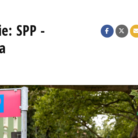
e: SPP -
a