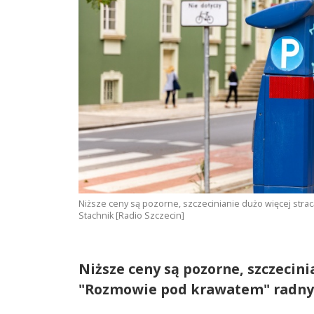
Niższe ceny są pozorne, szczecinianie dużo więcej strac
Stachnik [Radio Szczecin]
Niższe ceny są pozorne, szczecini
"Rozmowie pod krawatem" radny 