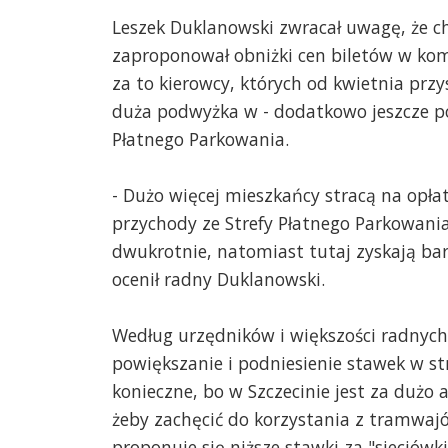
Leszek Duklanowski zwracał uwagę, że c
zaproponował obniżki cen biletów w komu
za to kierowcy, których od kwietnia przy
duża podwyżka w - dodatkowo jeszcze po
Płatnego Parkowania.
- Dużo więcej mieszkańcy stracą na opłat
przychody ze Strefy Płatnego Parkowani
dwukrotnie, natomiast tutaj zyskają ba
ocenił radny Duklanowski.
Według urzędników i większości radnyc
powiększanie i podniesienie stawek w st
konieczne, bo w Szczecinie jest za dużo au
żeby zachęcić do korzystania z tramwa
proponuje się niższe stawki za "sieciówki