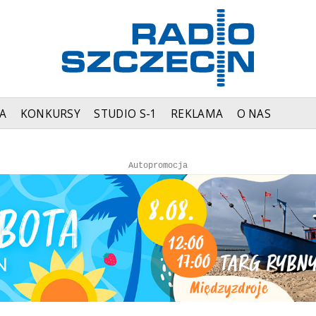
A
KONKURSY
STUDIO S-1
REKLAMA
O NAS
Autopromocja
Autopromocja
Reklama