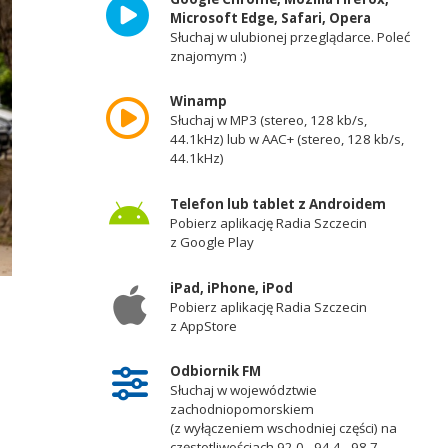
Microsoft Edge, Safari, Opera
Słuchaj w ulubionej przeglądarce. Poleć
znajomym :)
Winamp
Słuchaj w MP3 (stereo, 128 kb/s,
44.1kHz) lub w AAC+ (stereo, 128 kb/s,
44.1kHz)
Telefon lub tablet z Androidem
Pobierz aplikację Radia Szczecin
z Google Play
iPad, iPhone, iPod
Pobierz aplikację Radia Szczecin
z AppStore
Odbiornik FM
Słuchaj w województwie
zachodniopomorskiem
(z wyłączeniem wschodniej części) na
częstotliwościach 92,0 - 94,4 - 98,7 -