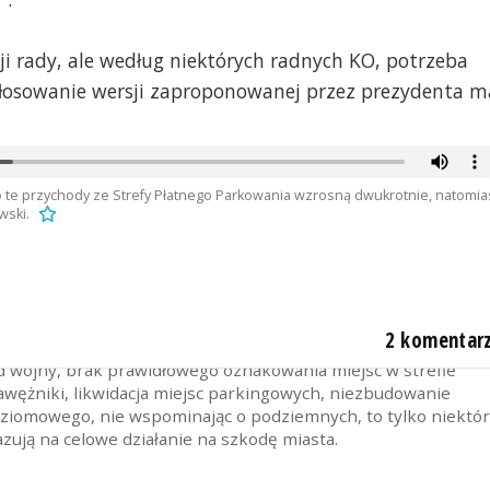
i rady, ale według niektórych radnych KO, potrzeba
 głosowanie wersji zaproponowanej przez prezydenta m
bo te przychody ze Strefy Płatnego Parkowania wzrosną dwukrotnie, natomia
wski.
2 komentar
bardziej nienawidzi kierowców i na każdym kroku pokazuje tę
d wojny, brak prawidłowego oznakowania miejsc w strefie
wężniki, likwidacja miejsc parkingowych, niezbudowanie
ziomowego, nie wspominając o podziemnych, to tylko niektó
zują na celowe działanie na szkodę miasta.