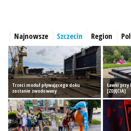
Najnowsze
Szczecin
Region
Pol
z
Trzeci moduł pływającego doku
Ławki przy 
zostanie zwodowany
[ZDJĘCIA]