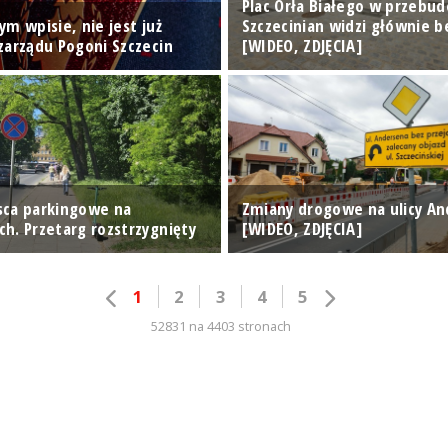
Plac Orła Białego w przebud
m wpisie, nie jest już
Szczecinian widzi głównie 
zarządu Pogoni Szczecin
[WIDEO, ZDJĘCIA]
ca parkingowe na
Zmiany drogowe na ulicy A
h. Przetarg rozstrzygnięty
[WIDEO, ZDJĘCIA]
1
2
3
4
5
52831 na 4403 stronach