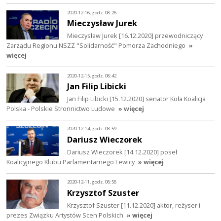
2020-12-16, godz. 08:26
Mieczysław Jurek
Mieczysław Jurek [16.12.2020] przewodniczący
Zarządu Regionu NSZZ "Solidarność" Pomorza Zachodniego
»
więcej
2020-12-15, godz. 08:42
Jan Filip Libicki
Jan Filip Libicki [15.12.2020] senator Koła Koalicja
Polska - Polskie Stronnictwo Ludowe
» więcej
2020-12-14, godz. 08:59
Dariusz Wieczorek
Dariusz Wieczorek [14.12.2020] poseł
Koalicyjnego Klubu Parlamentarnego Lewicy
» więcej
2020-12-11, godz. 08:58
Krzysztof Szuster
Krzysztof Szuster [11.12.2020] aktor, reżyser i
prezes Związku Artystów Scen Polskich
» więcej