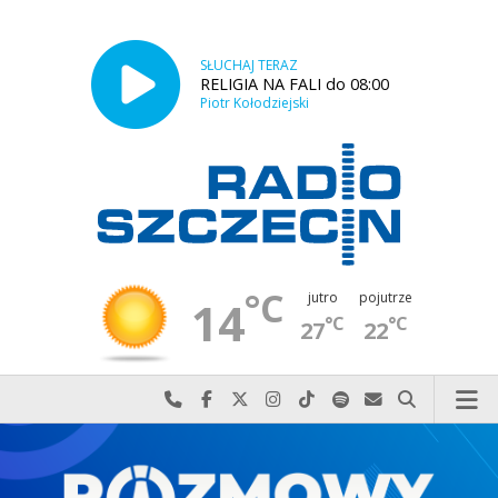
SŁUCHAJ TERAZ
RELIGIA NA FALI do 08:00
Piotr Kołodziejski
°C
jutro
pojutrze
14
°C
°C
27
22
Najlepiej po prostu do nas zadzwoń
Odwiedź nas na Facebook-u
Odwiedź nas na X
Odwiedź nas na Instagram-ie
Odwiedź nas na TikTok-u
Szukaj nas na Spotify
Wyślij do nas w
Szukaj