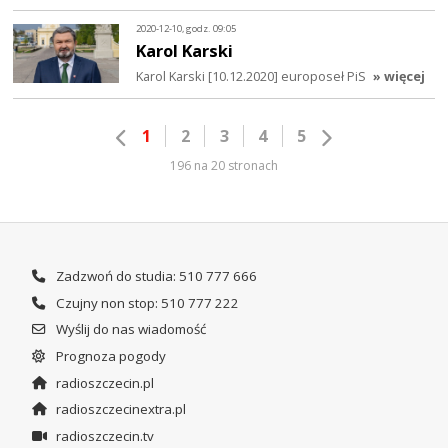
2020-12-10, godz. 09:05
Karol Karski
Karol Karski [10.12.2020] europoseł PiS
» więcej
1
2
3
4
5
196 na 20 stronach
Zadzwoń do studia: 510 777 666
Czujny non stop: 510 777 222
Wyślij do nas wiadomość
Prognoza pogody
radioszczecin.pl
radioszczecinextra.pl
radioszczecin.tv