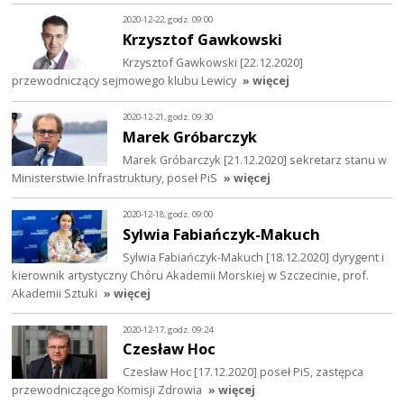
2020-12-22, godz. 09:00
Krzysztof Gawkowski
Krzysztof Gawkowski [22.12.2020]
przewodniczący sejmowego klubu Lewicy
» więcej
2020-12-21, godz. 09:30
Marek Gróbarczyk
Marek Gróbarczyk [21.12.2020] sekretarz stanu w
Ministerstwie Infrastruktury, poseł PiS
» więcej
2020-12-18, godz. 09:00
Sylwia Fabiańczyk-Makuch
Sylwia Fabiańczyk-Makuch [18.12.2020] dyrygent i
kierownik artystyczny Chóru Akademii Morskiej w Szczecinie, prof.
Akademii Sztuki
» więcej
2020-12-17, godz. 09:24
Czesław Hoc
Czesław Hoc [17.12.2020] poseł PiS, zastępca
przewodniczącego Komisji Zdrowia
» więcej