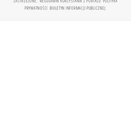
ZASTRZEŻONE.
REGULAMIN KORZYSTANIA Z PORTALU
POLITYKA
PRYWATNOŚCI
BIULETYN INFORMACJI PUBLICZNEJ