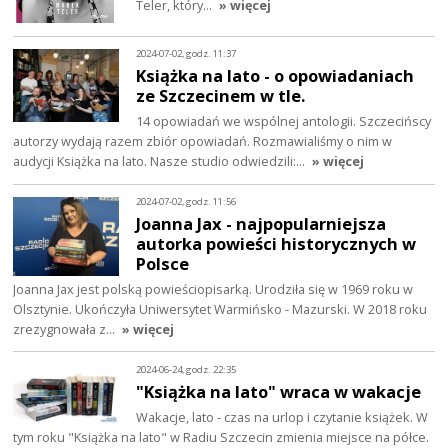
Teler, który…
» więcej
2024-07-02, godz. 11:37
Książka na lato - o opowiadaniach
ze Szczecinem w tle.
14 opowiadań we wspólnej antologii. Szczecińscy
autorzy wydają razem zbiór opowiadań. Rozmawialiśmy o nim w
audycji Książka na lato. Nasze studio odwiedzili:…
» więcej
2024-07-02, godz. 11:56
Joanna Jax - najpopularniejsza
autorka powieści historycznych w
Polsce
Joanna Jax jest polską powieściopisarką. Urodziła się w 1969 roku w
Olsztynie. Ukończyła Uniwersytet Warmińsko - Mazurski. W 2018 roku
zrezygnowała z…
» więcej
2024-06-24, godz. 22:35
"Książka na lato" wraca w wakacje
Wakacje, lato - czas na urlop i czytanie książek. W
tym roku "Książka na lato" w Radiu Szczecin zmienia miejsce na półce.