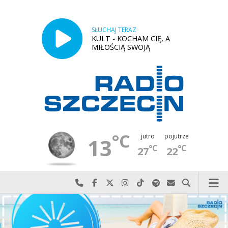
SŁUCHAJ TERAZ
KULT - KOCHAM CIĘ, A
MIŁOŚCIĄ SWOJĄ
°C
jutro
pojutrze
13
°C
°C
27
22
Najlepiej po prostu do nas zadzwoń
Odwiedź nas na Facebook-u
Odwiedź nas na X
Odwiedź nas na Instagram-ie
Odwiedź nas na TikTok-u
Szukaj nas na Spotify
Wyślij do nas w
Szukaj