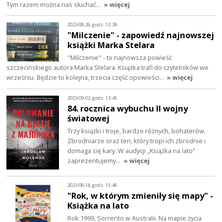
Tym razem można nas słuchać…
» więcej
2023-08-26, godz. 12:39
"Milczenie" - zapowiedź najnowszej
książki Marka Stelara
"Milczenie" - to najnowsza powieść
szczecińskiego autora Marka Stelara. Książka trafi do czytelników we
wrześniu. Będzie to kolejna, trzecia część opowieści…
» więcej
2023-09-02, godz. 13:45
84. rocznica wybuchu II wojny
światowej
Trzy książki i troje, bardzo różnych, bohaterów.
Zbrodniarze oraz ten, który tropi ich zbrodnie i
domaga się kary. W audycji „Książka na lato”
zaprezentujemy…
» więcej
2023-08-18, godz. 15:46
"Rok, w którym zmieniły się mapy" -
Książka na lato
Rok 1999, Sorrento w Australii. Na mapie życia