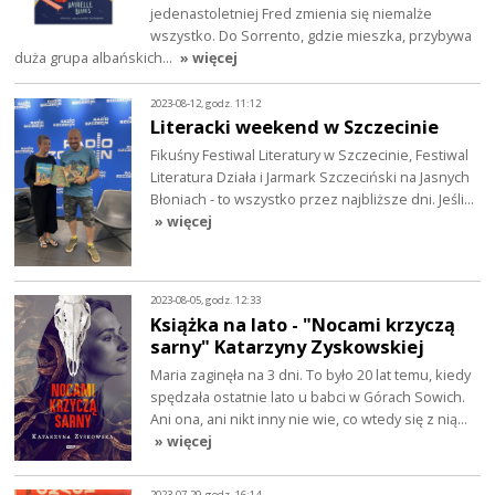
jedenastoletniej Fred zmienia się niemalże
wszystko. Do Sorrento, gdzie mieszka, przybywa
duża grupa albańskich…
» więcej
2023-08-12, godz. 11:12
Literacki weekend w Szczecinie
Fikuśny Festiwal Literatury w Szczecinie, Festiwal
Literatura Działa i Jarmark Szczeciński na Jasnych
Błoniach - to wszystko przez najbliższe dni. Jeśli…
» więcej
2023-08-05, godz. 12:33
Książka na lato - "Nocami krzyczą
sarny" Katarzyny Zyskowskiej
Maria zaginęła na 3 dni. To było 20 lat temu, kiedy
spędzała ostatnie lato u babci w Górach Sowich.
Ani ona, ani nikt inny nie wie, co wtedy się z nią…
» więcej
2023-07-29, godz. 16:14