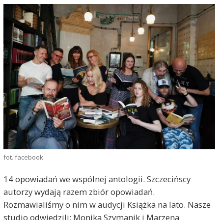
fot. facebook
14 opowiadań we wspólnej antologii. Szczecińscy
autorzy wydają razem zbiór opowiadań.
Rozmawialiśmy o nim w audycji Książka na lato. Nasze
studio odwiedzili: Monika Szymanik i Marzena