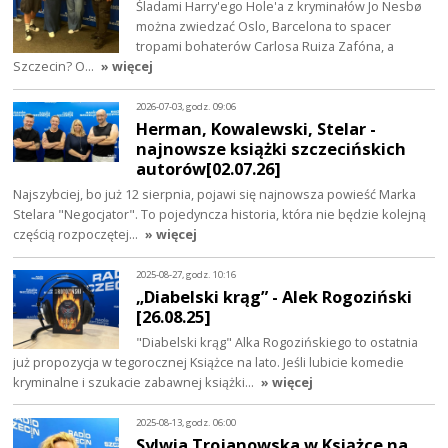
Śladami Harry'ego Hole'a z kryminałów Jo Nesbø
można zwiedzać Oslo, Barcelona to spacer
tropami bohaterów Carlosa Ruiza Zafóna, a
Szczecin? O…
» więcej
2026-07-03, godz. 09:06
Herman, Kowalewski, Stelar -
najnowsze książki szczecińskich
autorów[02.07.26]
Najszybciej, bo już 12 sierpnia, pojawi się najnowsza powieść Marka
Stelara "Negocjator". To pojedyncza historia, która nie będzie kolejną
częścią rozpoczętej…
» więcej
2025-08-27, godz. 10:16
„Diabelski krąg” - Alek Rogoziński
[26.08.25]
"Diabelski krąg" Alka Rogozińskiego to ostatnia
już propozycja w tegorocznej Książce na lato. Jeśli lubicie komedie
kryminalne i szukacie zabawnej książki…
» więcej
2025-08-13, godz. 06:00
Sylwia Trojanowska w Książce na