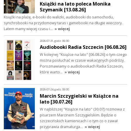
Książki na lato poleca Monika
Szymanik [13.08.26]
Książki na plażę, e-booki do walizki, audiobooki do samochodu,
synchrobooki na przydomowy taras i gamebooki na długie wieczory.
Latem mamy więcej czasu i…
» więcej
2026-07-31, godz. 06:00
Audiobooki Radia Szczecin [06.08.26]
W kolejnej "Książce na lato" [06.08.26] o tym czego
można posłuchać w czasie wakacyjnych podróży.
Porozmawiamy o audiobookach Radia Szczecin,
które warto…
» więcej
2026-07-24, godz. 06:00
Marcin Szczygielski w Książce na
lato [30.07.26]
W najbliższej "Książce na lato" (30.07] rozmowa z
pisarzem Marcinem Szczygielskim. Będzie o
szczecińskich kamienicach i o tym co o zawał
przyprawia dramaturga…
» więcej