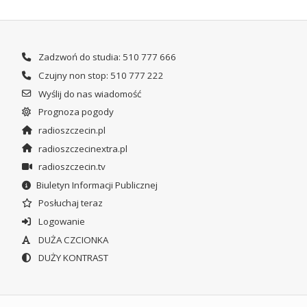
Zadzwoń do studia: 510 777 666
Czujny non stop: 510 777 222
Wyślij do nas wiadomość
Prognoza pogody
radioszczecin.pl
radioszczecinextra.pl
radioszczecin.tv
Biuletyn Informacji Publicznej
Posłuchaj teraz
Logowanie
DUŻA CZCIONKA
DUŻY KONTRAST