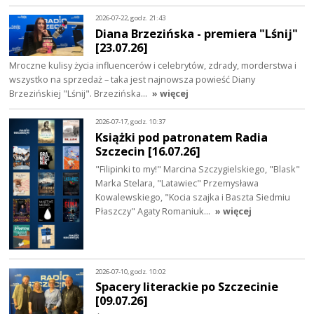
2026-07-22, godz. 21:43
Diana Brzezińska - premiera "Lśnij"
[23.07.26]
Mroczne kulisy życia influencerów i celebrytów, zdrady, morderstwa i
wszystko na sprzedaż – taka jest najnowsza powieść Diany
Brzezińskiej "Lśnij". Brzezińska…
» więcej
2026-07-17, godz. 10:37
Książki pod patronatem Radia
Szczecin [16.07.26]
"Filipinki to my!" Marcina Szczygielskiego, "Blask"
Marka Stelara, "Latawiec" Przemysława
Kowalewskiego, "Kocia szajka i Baszta Siedmiu
Płaszczy" Agaty Romaniuk…
» więcej
2026-07-10, godz. 10:02
Spacery literackie po Szczecinie
[09.07.26]