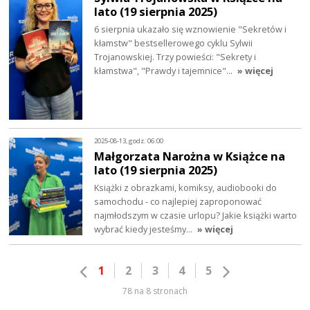
lato (19 sierpnia 2025)
6 sierpnia ukazało się wznowienie "Sekretów i
kłamstw" bestsellerowego cyklu Sylwii
Trojanowskiej. Trzy powieści: "Sekrety i
kłamstwa", "Prawdy i tajemnice"…
» więcej
2025-08-13, godz. 06:00
Małgorzata Narożna w Książce na
lato (19 sierpnia 2025)
Książki z obrazkami, komiksy, audiobooki do
samochodu - co najlepiej zaproponować
najmłodszym w czasie urlopu? Jakie książki warto
wybrać kiedy jesteśmy…
» więcej
1
2
3
4
5
78 na 8 stronach