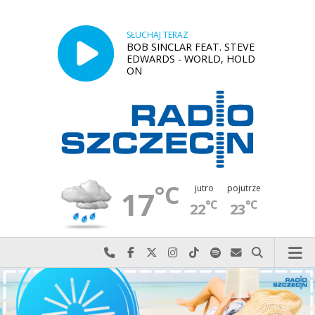
SŁUCHAJ TERAZ
BOB SINCLAR FEAT. STEVE
EDWARDS - WORLD, HOLD
ON
°C
jutro
pojutrze
17
°C
°C
22
23
Najlepiej po prostu do nas zadzwoń
Odwiedź nas na Facebook-u
Odwiedź nas na X
Odwiedź nas na Instagram-ie
Odwiedź nas na TikTok-u
Szukaj nas na Spotify
Wyślij do nas w
Szukaj