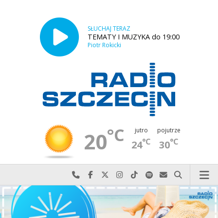
SŁUCHAJ TERAZ
TEMATY I MUZYKA do 19:00
Piotr Rokicki
°C
jutro
pojutrze
20
°C
°C
24
30
Najlepiej po prostu do nas zadzwoń
Odwiedź nas na Facebook-u
Odwiedź nas na X
Odwiedź nas na Instagram-ie
Odwiedź nas na TikTok-u
Szukaj nas na Spotify
Wyślij do nas w
Szukaj