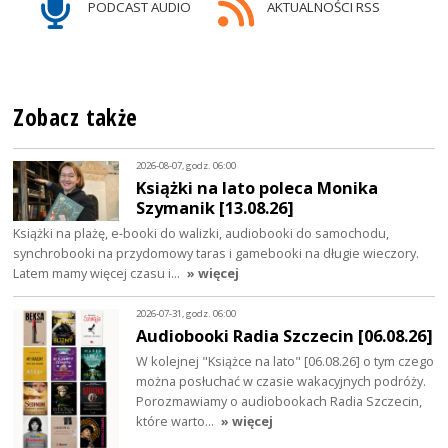
PODCAST AUDIO
AKTUALNOŚCI RSS
Zobacz także
2026-08-07, godz. 06:00
Książki na lato poleca Monika
Szymanik [13.08.26]
Książki na plażę, e-booki do walizki, audiobooki do samochodu,
synchrobooki na przydomowy taras i gamebooki na długie wieczory.
Latem mamy więcej czasu i…
» więcej
2026-07-31, godz. 06:00
Audiobooki Radia Szczecin [06.08.26]
W kolejnej "Książce na lato" [06.08.26] o tym czego
można posłuchać w czasie wakacyjnych podróży.
Porozmawiamy o audiobookach Radia Szczecin,
które warto…
» więcej