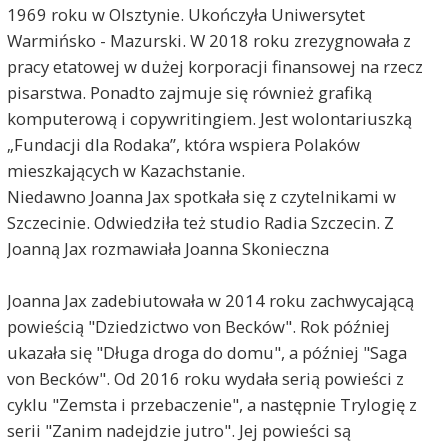
1969 roku w Olsztynie. Ukończyła Uniwersytet
Warmińsko - Mazurski. W 2018 roku zrezygnowała z
pracy etatowej w dużej korporacji finansowej na rzecz
pisarstwa. Ponadto zajmuje się również grafiką
komputerową i copywritingiem. Jest wolontariuszką
„Fundacji dla Rodaka”, która wspiera Polaków
mieszkających w Kazachstanie.
Niedawno Joanna Jax spotkała się z czytelnikami w
Szczecinie. Odwiedziła też studio Radia Szczecin. Z
Joanną Jax rozmawiała Joanna Skonieczna
Joanna Jax zadebiutowała w 2014 roku zachwycającą
powieścią "Dziedzictwo von Becków". Rok później
ukazała się "Długa droga do domu", a później "Saga
von Becków". Od 2016 roku wydała serią powieści z
cyklu "Zemsta i przebaczenie", a następnie Trylogię z
serii "Zanim nadejdzie jutro". Jej powieści są