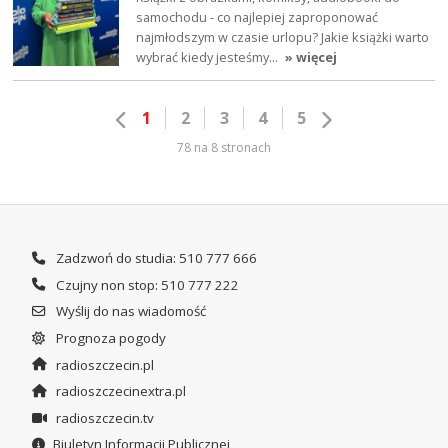
samochodu - co najlepiej zaproponować
najmłodszym w czasie urlopu? Jakie książki warto
wybrać kiedy jesteśmy…
» więcej
1
2
3
4
5
78 na 8 stronach
Zadzwoń do studia: 510 777 666
Czujny non stop: 510 777 222
Wyślij do nas wiadomość
Prognoza pogody
radioszczecin.pl
radioszczecinextra.pl
radioszczecin.tv
Biuletyn Informacji Publicznej