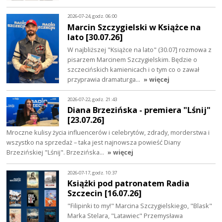
2026-07-24, godz. 06:00
Marcin Szczygielski w Książce na
lato [30.07.26]
W najbliższej "Książce na lato" (30.07] rozmowa z
pisarzem Marcinem Szczygielskim. Będzie o
szczecińskich kamienicach i o tym co o zawał
przyprawia dramaturga…
» więcej
2026-07-22, godz. 21:43
Diana Brzezińska - premiera "Lśnij"
[23.07.26]
Mroczne kulisy życia influencerów i celebrytów, zdrady, morderstwa i
wszystko na sprzedaż – taka jest najnowsza powieść Diany
Brzezińskiej "Lśnij". Brzezińska…
» więcej
2026-07-17, godz. 10:37
Książki pod patronatem Radia
Szczecin [16.07.26]
"Filipinki to my!" Marcina Szczygielskiego, "Blask"
Marka Stelara, "Latawiec" Przemysława