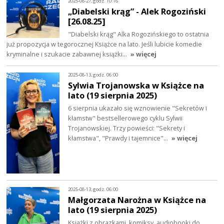
2025-08-27, godz. 10:16
„Diabelski krąg” - Alek Rogoziński
[26.08.25]
"Diabelski krąg" Alka Rogozińskiego to ostatnia
już propozycja w tegorocznej Książce na lato. Jeśli lubicie komedie
kryminalne i szukacie zabawnej książki…
» więcej
2025-08-13, godz. 06:00
Sylwia Trojanowska w Książce na
lato (19 sierpnia 2025)
6 sierpnia ukazało się wznowienie "Sekretów i
kłamstw" bestsellerowego cyklu Sylwii
Trojanowskiej. Trzy powieści: "Sekrety i
kłamstwa", "Prawdy i tajemnice"…
» więcej
2025-08-13, godz. 06:00
Małgorzata Narożna w Książce na
lato (19 sierpnia 2025)
Książki z obrazkami, komiksy, audiobooki do