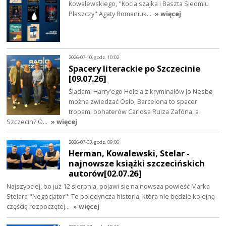
Kowalewskiego, "Kocia szajka i Baszta Siedmiu
Płaszczy" Agaty Romaniuk…
» więcej
2026-07-10, godz. 10:02
Spacery literackie po Szczecinie
[09.07.26]
Śladami Harry'ego Hole'a z kryminałów Jo Nesbø
można zwiedzać Oslo, Barcelona to spacer
tropami bohaterów Carlosa Ruiza Zafóna, a
Szczecin? O…
» więcej
2026-07-03, godz. 09:06
Herman, Kowalewski, Stelar -
najnowsze książki szczecińskich
autorów[02.07.26]
Najszybciej, bo już 12 sierpnia, pojawi się najnowsza powieść Marka
Stelara "Negocjator". To pojedyncza historia, która nie będzie kolejną
częścią rozpoczętej…
» więcej