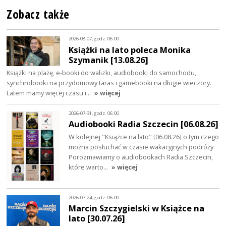
Zobacz także
2026-08-07, godz. 06:00
Książki na lato poleca Monika
Szymanik [13.08.26]
Książki na plażę, e-booki do walizki, audiobooki do samochodu,
synchrobooki na przydomowy taras i gamebooki na długie wieczory.
Latem mamy więcej czasu i…
» więcej
2026-07-31, godz. 06:00
Audiobooki Radia Szczecin [06.08.26]
W kolejnej "Książce na lato" [06.08.26] o tym czego
można posłuchać w czasie wakacyjnych podróży.
Porozmawiamy o audiobookach Radia Szczecin,
które warto…
» więcej
2026-07-24, godz. 06:00
Marcin Szczygielski w Książce na
lato [30.07.26]