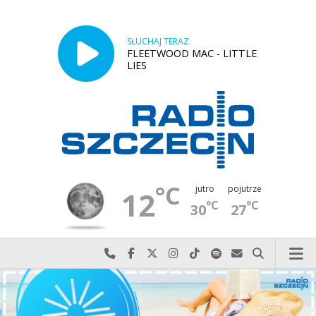
SŁUCHAJ TERAZ
FLEETWOOD MAC - LITTLE
LIES
°C
jutro
pojutrze
12
°C
°C
30
27
Najlepiej po prostu do nas zadzwoń
Odwiedź nas na Facebook-u
Odwiedź nas na X
Odwiedź nas na Instagram-ie
Odwiedź nas na TikTok-u
Szukaj nas na Spotify
Wyślij do nas w
Szukaj