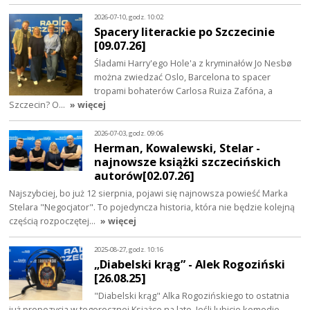
2026-07-10, godz. 10:02
Spacery literackie po Szczecinie
[09.07.26]
Śladami Harry'ego Hole'a z kryminałów Jo Nesbø
można zwiedzać Oslo, Barcelona to spacer
tropami bohaterów Carlosa Ruiza Zafóna, a
Szczecin? O…
» więcej
2026-07-03, godz. 09:06
Herman, Kowalewski, Stelar -
najnowsze książki szczecińskich
autorów[02.07.26]
Najszybciej, bo już 12 sierpnia, pojawi się najnowsza powieść Marka
Stelara "Negocjator". To pojedyncza historia, która nie będzie kolejną
częścią rozpoczętej…
» więcej
2025-08-27, godz. 10:16
„Diabelski krąg” - Alek Rogoziński
[26.08.25]
"Diabelski krąg" Alka Rogozińskiego to ostatnia
już propozycja w tegorocznej Książce na lato. Jeśli lubicie komedie