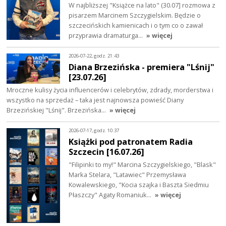
W najbliższej "Książce na lato" (30.07] rozmowa z
pisarzem Marcinem Szczygielskim. Będzie o
szczecińskich kamienicach i o tym co o zawał
przyprawia dramaturga…
» więcej
2026-07-22, godz. 21:43
Diana Brzezińska - premiera "Lśnij"
[23.07.26]
Mroczne kulisy życia influencerów i celebrytów, zdrady, morderstwa i
wszystko na sprzedaż – taka jest najnowsza powieść Diany
Brzezińskiej "Lśnij". Brzezińska…
» więcej
2026-07-17, godz. 10:37
Książki pod patronatem Radia
Szczecin [16.07.26]
"Filipinki to my!" Marcina Szczygielskiego, "Blask"
Marka Stelara, "Latawiec" Przemysława
Kowalewskiego, "Kocia szajka i Baszta Siedmiu
Płaszczy" Agaty Romaniuk…
» więcej