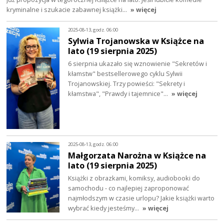
kryminalne i szukacie zabawnej książki…
» więcej
2025-08-13, godz. 06:00
Sylwia Trojanowska w Książce na
lato (19 sierpnia 2025)
6 sierpnia ukazało się wznowienie "Sekretów i
kłamstw" bestsellerowego cyklu Sylwii
Trojanowskiej. Trzy powieści: "Sekrety i
kłamstwa", "Prawdy i tajemnice"…
» więcej
2025-08-13, godz. 06:00
Małgorzata Narożna w Książce na
lato (19 sierpnia 2025)
Książki z obrazkami, komiksy, audiobooki do
samochodu - co najlepiej zaproponować
najmłodszym w czasie urlopu? Jakie książki warto
wybrać kiedy jesteśmy…
» więcej