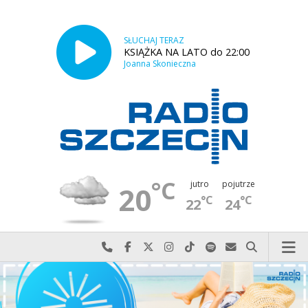
SŁUCHAJ TERAZ
KSIĄŻKA NA LATO do 22:00
Joanna Skonieczna
°C
jutro
pojutrze
20
°C
°C
22
24
Najlepiej po prostu do nas zadzwoń
Odwiedź nas na Facebook-u
Odwiedź nas na X
Odwiedź nas na Instagram-ie
Odwiedź nas na TikTok-u
Szukaj nas na Spotify
Wyślij do nas w
Szukaj