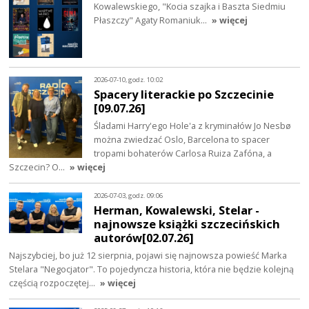
Kowalewskiego, "Kocia szajka i Baszta Siedmiu
Płaszczy" Agaty Romaniuk…
» więcej
2026-07-10, godz. 10:02
Spacery literackie po Szczecinie
[09.07.26]
Śladami Harry'ego Hole'a z kryminałów Jo Nesbø
można zwiedzać Oslo, Barcelona to spacer
tropami bohaterów Carlosa Ruiza Zafóna, a
Szczecin? O…
» więcej
2026-07-03, godz. 09:06
Herman, Kowalewski, Stelar -
najnowsze książki szczecińskich
autorów[02.07.26]
Najszybciej, bo już 12 sierpnia, pojawi się najnowsza powieść Marka
Stelara "Negocjator". To pojedyncza historia, która nie będzie kolejną
częścią rozpoczętej…
» więcej