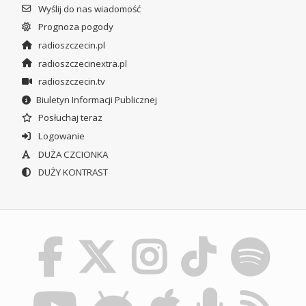
Wyślij do nas wiadomość
Prognoza pogody
radioszczecin.pl
radioszczecinextra.pl
radioszczecin.tv
Biuletyn Informacji Publicznej
Posłuchaj teraz
Logowanie
DUŻA CZCIONKA
DUŻY KONTRAST