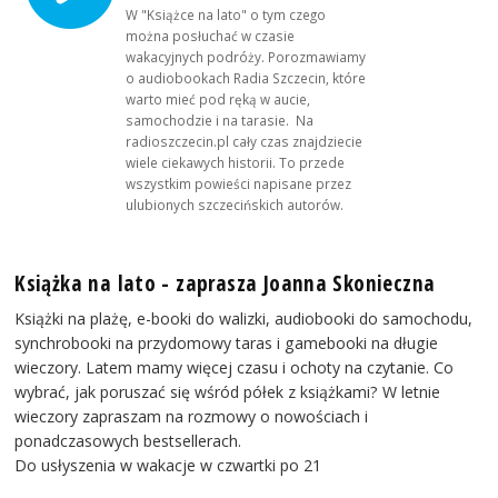
W "Książce na lato" o tym czego
można posłuchać w czasie
wakacyjnych podróży. Porozmawiamy
o audiobookach Radia Szczecin, które
warto mieć pod ręką w aucie,
samochodzie i na tarasie. Na
radioszczecin.pl cały czas znajdziecie
wiele ciekawych historii. To przede
wszystkim powieści napisane przez
ulubionych szczecińskich autorów.
Książka na lato - zaprasza Joanna Skonieczna
Książki na plażę, e-booki do walizki, audiobooki do samochodu,
synchrobooki na przydomowy taras i gamebooki na długie
wieczory. Latem mamy więcej czasu i ochoty na czytanie. Co
wybrać, jak poruszać się wśród półek z książkami? W letnie
wieczory zapraszam na rozmowy o nowościach i
ponadczasowych bestsellerach.
Do usłyszenia w wakacje w czwartki po 21