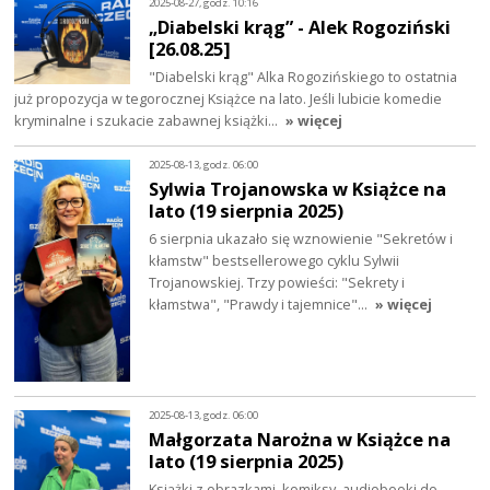
2025-08-27, godz. 10:16
„Diabelski krąg” - Alek Rogoziński
[26.08.25]
"Diabelski krąg" Alka Rogozińskiego to ostatnia
już propozycja w tegorocznej Książce na lato. Jeśli lubicie komedie
kryminalne i szukacie zabawnej książki…
» więcej
2025-08-13, godz. 06:00
Sylwia Trojanowska w Książce na
lato (19 sierpnia 2025)
6 sierpnia ukazało się wznowienie "Sekretów i
kłamstw" bestsellerowego cyklu Sylwii
Trojanowskiej. Trzy powieści: "Sekrety i
kłamstwa", "Prawdy i tajemnice"…
» więcej
2025-08-13, godz. 06:00
Małgorzata Narożna w Książce na
lato (19 sierpnia 2025)
Książki z obrazkami, komiksy, audiobooki do