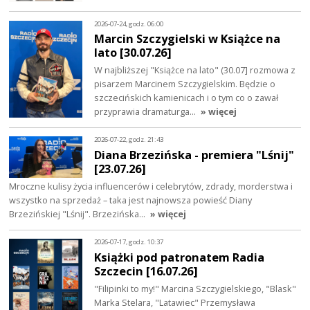
2026-07-24, godz. 06:00
Marcin Szczygielski w Książce na
lato [30.07.26]
W najbliższej "Książce na lato" (30.07] rozmowa z
pisarzem Marcinem Szczygielskim. Będzie o
szczecińskich kamienicach i o tym co o zawał
przyprawia dramaturga…
» więcej
2026-07-22, godz. 21:43
Diana Brzezińska - premiera "Lśnij"
[23.07.26]
Mroczne kulisy życia influencerów i celebrytów, zdrady, morderstwa i
wszystko na sprzedaż – taka jest najnowsza powieść Diany
Brzezińskiej "Lśnij". Brzezińska…
» więcej
2026-07-17, godz. 10:37
Książki pod patronatem Radia
Szczecin [16.07.26]
"Filipinki to my!" Marcina Szczygielskiego, "Blask"
Marka Stelara, "Latawiec" Przemysława