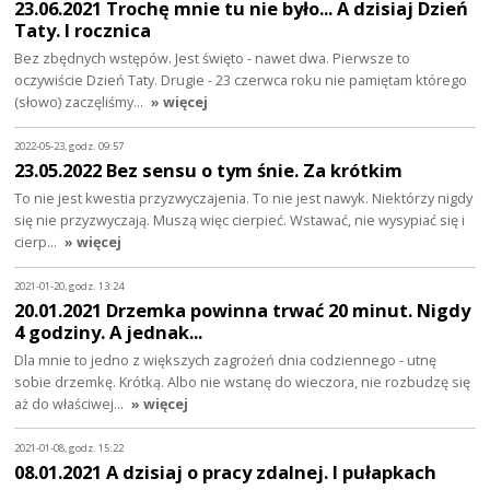
23.06.2021 Trochę mnie tu nie było... A dzisiaj Dzień
Taty. I rocznica
Bez zbędnych wstępów. Jest święto - nawet dwa. Pierwsze to
oczywiście Dzień Taty. Drugie - 23 czerwca roku nie pamiętam którego
(słowo) zaczęliśmy…
» więcej
2022-05-23, godz. 09:57
23.05.2022 Bez sensu o tym śnie. Za krótkim
To nie jest kwestia przyzwyczajenia. To nie jest nawyk. Niektórzy nigdy
się nie przyzwyczają. Muszą więc cierpieć. Wstawać, nie wysypiać się i
cierp…
» więcej
2021-01-20, godz. 13:24
20.01.2021 Drzemka powinna trwać 20 minut. Nigdy
4 godziny. A jednak...
Dla mnie to jedno z większych zagrożeń dnia codziennego - utnę
sobie drzemkę. Krótką. Albo nie wstanę do wieczora, nie rozbudzę się
aż do właściwej…
» więcej
2021-01-08, godz. 15:22
08.01.2021 A dzisiaj o pracy zdalnej. I pułapkach