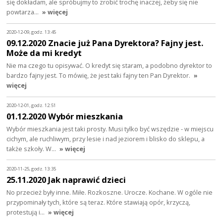
się dokładam, ale spróbujmy to zrobić trochę inaczej, żeby się nie
powtarza…
» więcej
2020-12-09, godz. 13:45
09.12.2020 Znacie już Pana Dyrektora? Fajny jest.
Może da mi kredyt
Nie ma czego tu opisywać. O kredyt się staram, a podobno dyrektor to
bardzo fajny jest. To mówię, że jest taki fajny ten Pan Dyrektor.
»
więcej
2020-12-01, godz. 12:51
01.12.2020 Wybór mieszkania
Wybór mieszkania jest taki prosty. Musi tylko być wszędzie - w miejscu
cichym, ale ruchliwym, przy lesie i nad jeziorem i blisko do sklepu, a
także szkoły. W…
» więcej
2020-11-25, godz. 13:35
25.11.2020 Jak naprawić dzieci
No przecież były inne. Miłe. Rozkoszne. Urocze. Kochane. W ogóle nie
przypominały tych, które są teraz. Które stawiają opór, krzyczą,
protestują i…
» więcej