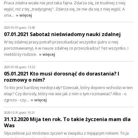
Praca zdalna wcale nie jest taka fajna. Zdarza się, że trudniej z niej
wyjść, niż z tej ,,tradycyjnej". Zdarza się, że nie da się z niej wyjść. A
ona…
» więcej
2021-01-07, godz. 13:40
07.01.2021 Sabotaż nieświadomy nauki zdalnej
W tej zdalnej pracy potrafi przeszkadzać wszystko (jutro o niej
porozmawiamy). A w nauce zdalnej co przeszkadza? Też wszystko. I
niektórzy rodzice.
» więcej
2021-01-05, godz. 13:23
05.01.2021 Kto musi dorosnąć do dorastania? I
rozmowy o nim?
To kto jest bardziej niedojrzały? Dzieciak, który dopiero wchodzi w ten
etap? Czy dorosły, który nie wie jak z nim o tym rozmawiać? Albo - o
zgrozo - czy…
» więcej
2020-12-31, godz. 10:21
31.12.2020 Mija ten rok. To takie życzenia mam dla
Was
Słyszeliście już mnóstwo życzeń w związku z mijającym rokiem. To ja