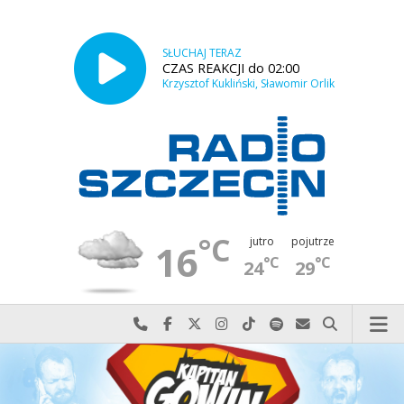
SŁUCHAJ TERAZ
CZAS REAKCJI do 02:00
Krzysztof Kukliński, Sławomir Orlik
°C
jutro
pojutrze
16
°C
°C
24
29
Najlepiej po prostu do nas zadzwoń
Odwiedź nas na Facebook-u
Odwiedź nas na X
Odwiedź nas na Instagram-ie
Odwiedź nas na TikTok-u
Szukaj nas na Spotify
Wyślij do nas w
Szukaj