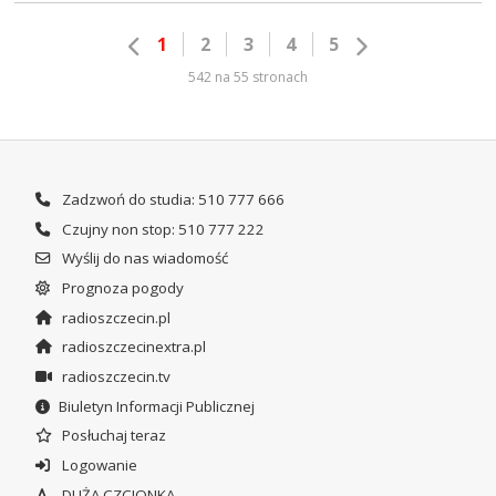
1
2
3
4
5
542 na 55 stronach
Zadzwoń do studia: 510 777 666
Czujny non stop: 510 777 222
Wyślij do nas wiadomość
Prognoza pogody
radioszczecin.pl
radioszczecinextra.pl
radioszczecin.tv
Biuletyn Informacji Publicznej
Posłuchaj teraz
Logowanie
DUŻA CZCIONKA