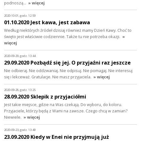
podnoszą…
» więcej
2020-10-01, godz. 12:59
01.10.2020 Jest kawa, jest zabawa
Według niektórych źródeł dzisiaj również mamy Dzień Kawy. Choć to
święto jest właściwie codziennie. Także tu nie potrzeba okazji.
»
więcej
2020-09-29, godz. 13:44
29.09.2020 Pozbądź się jej. O przyjaźni raz jeszcze
Nie odbieraj. Nie oddzwaniaj. Nie odpisuj. Nie pomagaj. Nie interesuj
się i lekceważ. Gratulacje. Nie masz przyjaciela.
» więcej
2020-09-28, godz. 13:25
28.09.2020 Sklepik z przyjaciółmi
Jest takie miejsce, gdzie na Was czekają. Do wyboru, do koloru.
Przyjaciele, którzy będą z Wami na zawsze. Czego chcą w zamian?
Niewiele.
» więcej
2020-09-23, godz. 13:49
23.09.2020 Kiedy w Enei nie przyjmują już