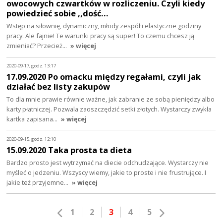
owocowych czwartków w rozliczeniu. Czyli kiedy
powiedzieć sobie ,,dość…
Wstęp na siłownię, dynamiczny, młody zespół i elastyczne godziny
pracy. Ale fajnie! Te warunki pracy są super! To czemu chcesz ją
zmieniać? Przecież…
» więcej
2020-09-17, godz. 13:17
17.09.2020 Po omacku między regałami, czyli jak
działać bez listy zakupów
To dla mnie prawie równie ważne, jak zabranie ze sobą pieniędzy albo
karty płatniczej. Pozwala zaoszczędzić setki złotych. Wystarczy zwykła
kartka zapisana…
» więcej
2020-09-15, godz. 12:10
15.09.2020 Taka prosta ta dieta
Bardzo prosto jest wytrzymać na diecie odchudzające. Wystarczy nie
myśleć o jedzeniu. Wszyscy wiemy, jakie to proste i nie frustrujące. I
jakie też przyjemne…
» więcej
1
2
3
4
5