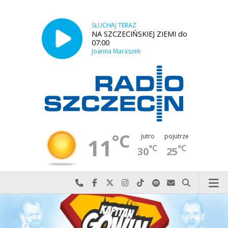
SŁUCHAJ TERAZ
NA SZCZECIŃSKIEJ ZIEMI do
07:00
Joanna Maraszek
°C
jutro
pojutrze
11
°C
°C
30
25
Najlepiej po prostu do nas zadzwoń
Odwiedź nas na Facebook-u
Odwiedź nas na X
Odwiedź nas na Instagram-ie
Odwiedź nas na TikTok-u
Szukaj nas na Spotify
Wyślij do nas w
Szukaj