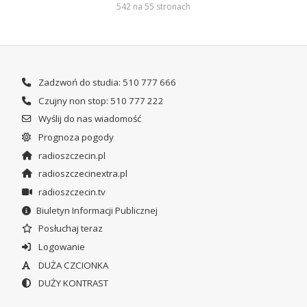
542 na 55 stronach
Zadzwoń do studia: 510 777 666
Czujny non stop: 510 777 222
Wyślij do nas wiadomość
Prognoza pogody
radioszczecin.pl
radioszczecinextra.pl
radioszczecin.tv
Biuletyn Informacji Publicznej
Posłuchaj teraz
Logowanie
DUŻA CZCIONKA
DUŻY KONTRAST