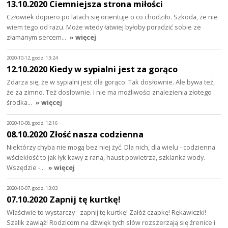
13.10.2020 Ciemniejsza strona miłości
Człowiek dopiero po latach się orientuje o co chodziło. Szkoda, że nie
wiem tego od razu. Może wtedy łatwiej byłoby poradzić sobie ze
złamanym sercem…
» więcej
2020-10-12, godz. 13:24
12.10.2020 Kiedy w sypialni jest za gorąco
Zdarza się, że w sypialni jest dla gorąco. Tak dosłownie. Ale bywa też,
że za zimno. Też dosłownie. I nie ma możliwości znalezienia złotego
środka…
» więcej
2020-10-08, godz. 12:16
08.10.2020 Złość nasza codzienna
Niektórzy chyba nie mogą bez niej żyć. Dla nich, dla wielu - codzienna
wściekłość to jak łyk kawy z rana, haust powietrza, szklanka wody.
Wszędzie -…
» więcej
2020-10-07, godz. 13:03
07.10.2020 Zapnij tę kurtkę!
Właściwie to wystarczy - zapnij tę kurtkę! Załóż czapkę! Rękawiczki!
Szalik zawiąż! Rodzicom na dźwięk tych słów rozszerzają się źrenice i