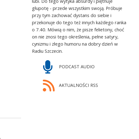
lubi. Do tego wytyka absurdy i piętnuje
głupotę - przede wszystkim swoją. Próbuje
przy tym zachować dystans do siebie i
przekonuje do tego też innych każdego ranka
o 7.40. Mówią o nim, że pisze felietony, choć
on nie znosi tego określenia, pełne satyry,
cynizmu i złego humoru na dobry dzień w
Radiu Szczecin.
PODCAST AUDIO
AKTUALNOŚCI RSS
)