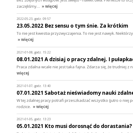
zaczęliśmy…
» więcej
2022-05-23, godz. 09:57
23.05.2022 Bez sensu o tym śnie. Za krótkim
To nie jest kwestia przyzwyczajenia. To nie jest nawyk. Niektórzy
» więcej
2021-01-08, godz. 15:22
08.01.2021 A dzisiaj o pracy zdalnej. I pułapk
Praca zdalna wcale nie jest taka fajna. Zdarza się, że trudniej z nie
więcej
2021-01-07, godz. 13:40
07.01.2021 Sabotaż nieświadomy nauki zdaln
W tej zdalnej pracy potrafi przeszkadzać wszystko (jutro o nie
rodzice.
» więcej
2021-01-05, godz. 13:23
05.01.2021 Kto musi dorosnąć do dorastania?