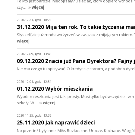
To kto jest bardziej niedojrzały? Dzieciak, który dopiero wchodzi
czy…
» więcej
2020-12-31, godz. 10:21
31.12.2020 Mija ten rok. To takie życzenia m
Słyszeliście już mnóstwo życzeń w związku z mijającym rokiem. T
więcej
2020-12-09, godz. 13:45
09.12.2020 Znacie już Pana Dyrektora? Fajny 
Nie ma czego tu opisywać. O kredyt się staram, a podobno dyrekto
2020-12-01, godz. 12:51
01.12.2020 Wybór mieszkania
Wybór mieszkania jest taki prosty. Musi tylko być wszędzie - w mi
szkoły. W…
» więcej
2020-11-25, godz. 13:35
25.11.2020 Jak naprawić dzieci
No przecież były inne. Miłe. Rozkoszne. Urocze. Kochane. W ogóle