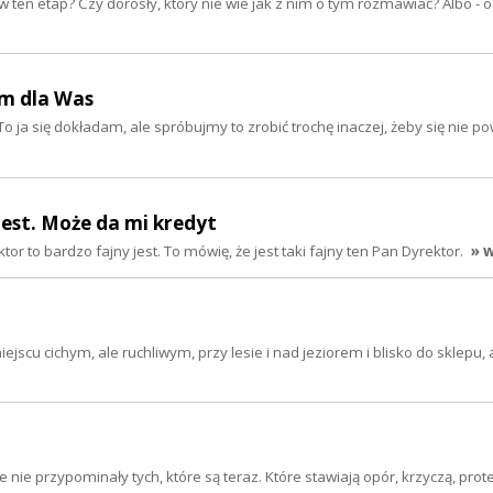
 w ten etap? Czy dorosły, który nie wie jak z nim o tym rozmawiać? Albo - o
am dla Was
o ja się dokładam, ale spróbujmy to zrobić trochę inaczej, żeby się nie 
jest. Może da mi kredyt
r to bardzo fajny jest. To mówię, że jest taki fajny ten Pan Dyrektor.
» w
ejscu cichym, ale ruchliwym, przy lesie i nad jeziorem i blisko do sklepu, 
 nie przypominały tych, które są teraz. Które stawiają opór, krzyczą, prot