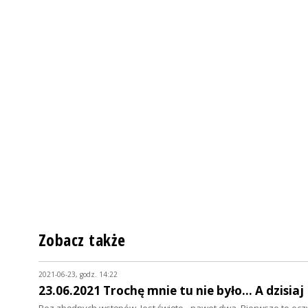
Zobacz także
2021-06-23, godz. 14:22
23.06.2021 Trochę mnie tu nie było... A dzisiaj
Bez zbędnych wstępów. Jest święto - nawet dwa. Pierwsze to ocz