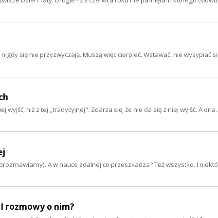
 nigdy się nie przyzwyczają. Muszą więc cierpieć. Wstawać, nie wysypiać si
ach
j wyjść, niż z tej ,,tradycyjnej". Zdarza się, że nie da się z niej wyjść. A on
ej
j porozmawiamy). A w nauce zdalnej co przeszkadza? Też wszystko. I niekt
 I rozmowy o nim?