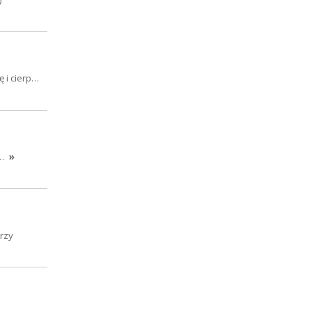
ę i cierp…
a…
»
órzy