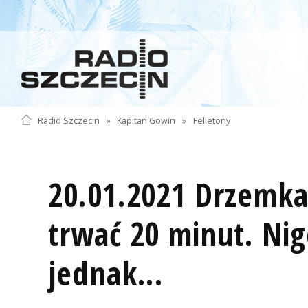
Radio Szczecin
»
Kapitan Gowin
»
Felietony
20.01.2021 Drzemk
trwać 20 minut. Nig
jednak...