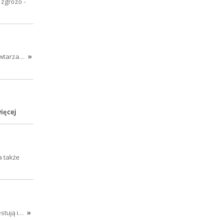
 zgrozo -
powtarza…
»
ięcej
a także
estują i…
»