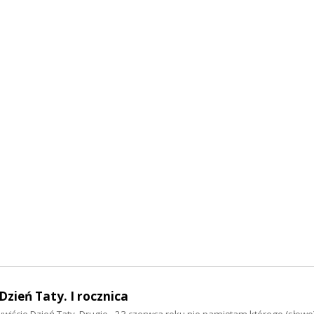
 Dzień Taty. I rocznica
ywiście Dzień Taty. Drugie - 23 czerwca roku nie pamiętam którego (słowo