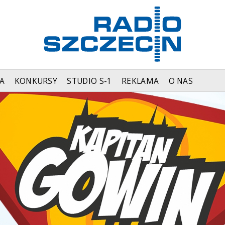
A
KONKURSY
STUDIO S-1
REKLAMA
O NAS