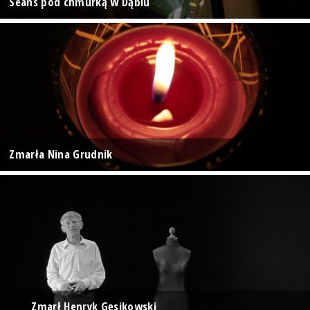
Seans pod chmurką w Dąbiu
Zmarła Nina Grudnik
Zmarł Henryk Gęsikowski