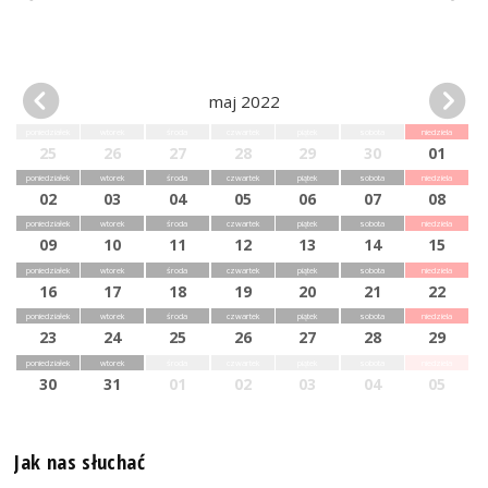
maj 2022
poniedziałek
wtorek
środa
czwartek
piątek
sobota
niedziela
25
26
27
28
29
30
01
poniedziałek
wtorek
środa
czwartek
piątek
sobota
niedziela
02
03
04
05
06
07
08
poniedziałek
wtorek
środa
czwartek
piątek
sobota
niedziela
09
10
11
12
13
14
15
poniedziałek
wtorek
środa
czwartek
piątek
sobota
niedziela
16
17
18
19
20
21
22
poniedziałek
wtorek
środa
czwartek
piątek
sobota
niedziela
23
24
25
26
27
28
29
poniedziałek
wtorek
środa
czwartek
piątek
sobota
niedziela
30
31
01
02
03
04
05
Jak nas słuchać