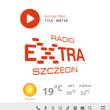
SŁUCHAJ TERAZ
TYLA - WATER
°C
jutro
pojutrze
19
°C
°C
30
32
Najlepiej po prostu do nas zadzwoń
Odwiedź nas na Facebook-u
Odwiedź nas na X
Odwiedź nas na Instagram-ie
Odwiedź nas na TikTok-u
Szukaj nas na Spotify
Wyślij do nas w
Szukaj