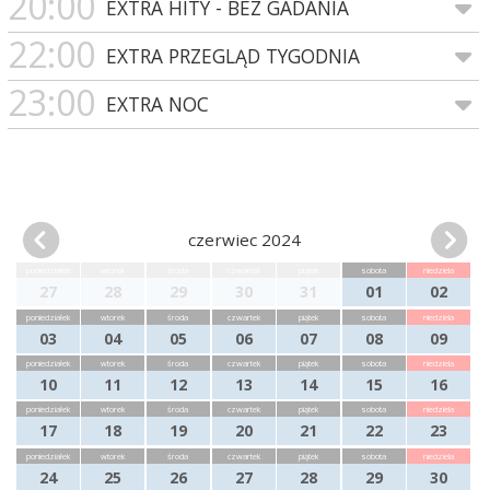
20:00
EXTRA HITY - BEZ GADANIA
22:00
EXTRA PRZEGLĄD TYGODNIA
23:00
EXTRA NOC
czerwiec 2024
poniedziałek
wtorek
środa
czwartek
piątek
sobota
niedziela
27
28
29
30
31
01
02
poniedziałek
wtorek
środa
czwartek
piątek
sobota
niedziela
03
04
05
06
07
08
09
poniedziałek
wtorek
środa
czwartek
piątek
sobota
niedziela
10
11
12
13
14
15
16
poniedziałek
wtorek
środa
czwartek
piątek
sobota
niedziela
17
18
19
20
21
22
23
poniedziałek
wtorek
środa
czwartek
piątek
sobota
niedziela
24
25
26
27
28
29
30