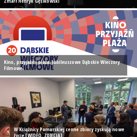
Zmarł Henryk Gęsikowski
Kino, przyjaźń i plaża. Jubileuszowe Dąbskie Wieczory
Filmowe.
W Książnicy Pomorskiej cenne zbiory zyskują nowe
życie [WIDEO, ZDJĘCIA]