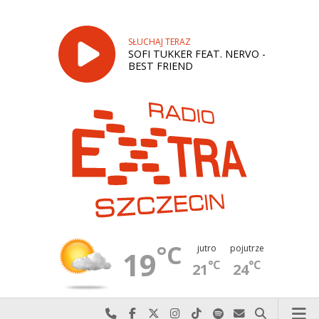
SŁUCHAJ TERAZ
SOFI TUKKER FEAT. NERVO -
BEST FRIEND
°C
jutro
pojutrze
19
°C
°C
21
24
Najlepiej po prostu do nas zadzwoń
Odwiedź nas na Facebook-u
Odwiedź nas na X
Odwiedź nas na Instagram-ie
Odwiedź nas na TikTok-u
Szukaj nas na Spotify
Wyślij do nas w
Szukaj