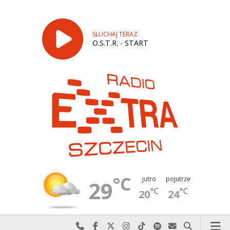
SŁUCHAJ TERAZ
O.S.T.R. - START
°C
jutro
pojutrze
29
°C
°C
20
24
Najlepiej po prostu do nas zadzwoń
Odwiedź nas na Facebook-u
Odwiedź nas na X
Odwiedź nas na Instagram-ie
Odwiedź nas na TikTok-u
Szukaj nas na Spotify
Wyślij do nas w
Szukaj