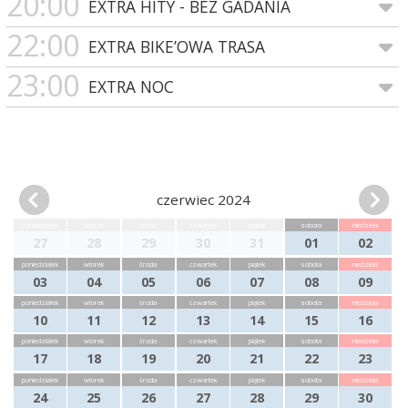
20:00
EXTRA HITY - BEZ GADANIA
22:00
EXTRA BIKE’OWA TRASA
23:00
EXTRA NOC
czerwiec 2024
poniedziałek
wtorek
środa
czwartek
piątek
sobota
niedziela
27
28
29
30
31
01
02
poniedziałek
wtorek
środa
czwartek
piątek
sobota
niedziela
03
04
05
06
07
08
09
poniedziałek
wtorek
środa
czwartek
piątek
sobota
niedziela
10
11
12
13
14
15
16
poniedziałek
wtorek
środa
czwartek
piątek
sobota
niedziela
17
18
19
20
21
22
23
poniedziałek
wtorek
środa
czwartek
piątek
sobota
niedziela
24
25
26
27
28
29
30