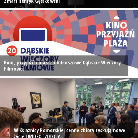
Zmarł Henryk Gęsikowski
Kino, przyjaźń i plaża. Jubileuszowe Dąbskie Wieczory
Filmowe.
W Książnicy Pomorskiej cenne zbiory zyskują nowe
życie [WIDEO, ZDJĘCIA]