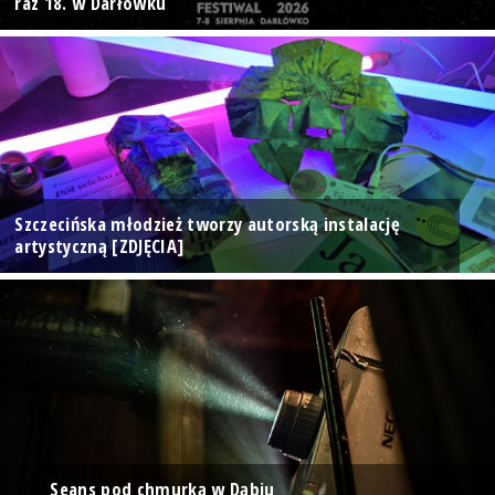
raz 18. w Darłówku
Szczecińska młodzież tworzy autorską instalację
artystyczną [ZDJĘCIA]
Seans pod chmurką w Dąbiu