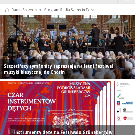
Radio Szczecin
»
Program Radia Szczecin Extra
Szczecińscy symfonicy zapraszają na letni festiwal
muzyki klasycznej do Chorin
Instrumenty dęte na Festiwalu Grünebergów