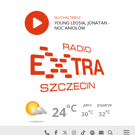
SŁUCHAJ TERAZ
YOUNG LEOSIA, JONATAN -
NOC ANIOŁÓW
°C
jutro
pojutrze
24
°C
°C
30
32
Najlepiej po prostu do nas zadzwoń
Odwiedź nas na Facebook-u
Odwiedź nas na X
Odwiedź nas na Instagram-ie
Odwiedź nas na TikTok-u
Szukaj nas na Spotify
Wyślij do nas w
Szukaj