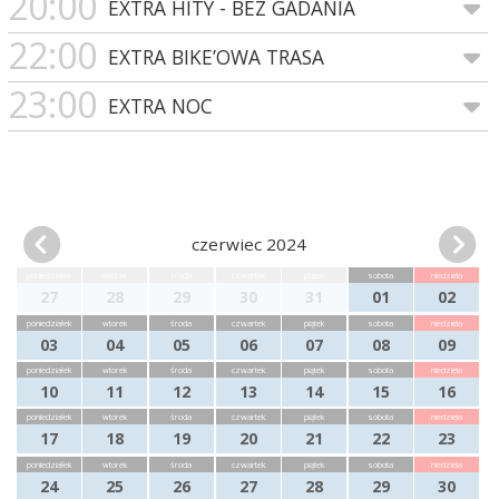
20:00
EXTRA HITY - BEZ GADANIA
22:00
EXTRA BIKE’OWA TRASA
23:00
EXTRA NOC
czerwiec 2024
poniedziałek
wtorek
środa
czwartek
piątek
sobota
niedziela
27
28
29
30
31
01
02
poniedziałek
wtorek
środa
czwartek
piątek
sobota
niedziela
03
04
05
06
07
08
09
poniedziałek
wtorek
środa
czwartek
piątek
sobota
niedziela
10
11
12
13
14
15
16
poniedziałek
wtorek
środa
czwartek
piątek
sobota
niedziela
17
18
19
20
21
22
23
poniedziałek
wtorek
środa
czwartek
piątek
sobota
niedziela
24
25
26
27
28
29
30