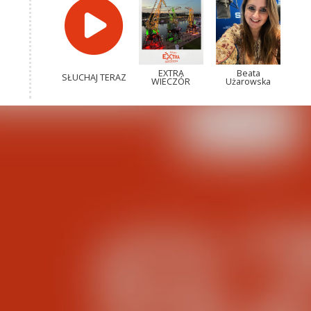
EXTRA
Beata
SŁUCHAJ TERAZ
WIECZÓR
Użarowska