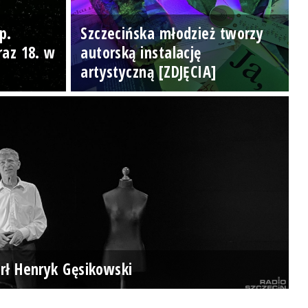
p.
Szczecińska młodzież tworzy
raz 18. w
autorską instalację
artystyczną [ZDJĘCIA]
rł Henryk Gęsikowski