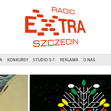
A
KONKURSY
STUDIO S-1
REKLAMA
O NAS