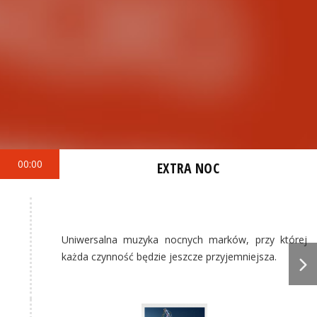
00:00
EXTRA NOC
Uniwersalna muzyka nocnych marków, przy której
każda czynność będzie jeszcze przyjemniejsza.