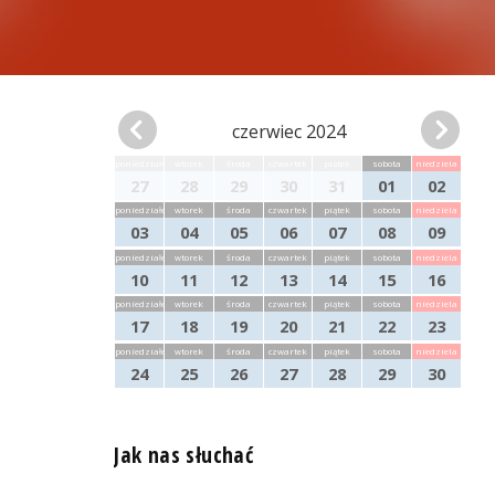
czerwiec 2024
poniedziałek
wtorek
środa
czwartek
piątek
sobota
niedziela
27
28
29
30
31
01
02
poniedziałek
wtorek
środa
czwartek
piątek
sobota
niedziela
03
04
05
06
07
08
09
poniedziałek
wtorek
środa
czwartek
piątek
sobota
niedziela
10
11
12
13
14
15
16
poniedziałek
wtorek
środa
czwartek
piątek
sobota
niedziela
17
18
19
20
21
22
23
poniedziałek
wtorek
środa
czwartek
piątek
sobota
niedziela
24
25
26
27
28
29
30
Jak nas słuchać