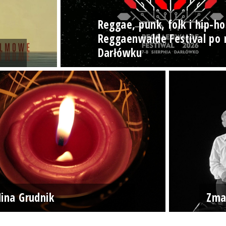
Reggae, punk, folk i hip-ho
Reggaenwalde Festival po 
Darłówku
ina Grudnik
Zma